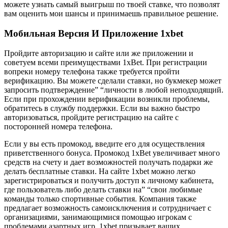
можете узнать самый выигрыш по твоей ставке, что позволят
вам оценить мои шансы и принимаешь правильное решение.
Мобильная Версия И Приложение 1xbet
Пройдите авторизацию и сайте или же приложении и
советуем всеми преимуществами 1xBet. При регистрации
вопреки номеру телефона также требуется пройти
верификацию. Вы можете сделали ставки, но букмекер может
запросить подтверждение” “личности в любой неподходящий.
Если при прохождении верификации возникли проблемы,
обратитесь в службу поддержки. Если вы важно быстро
авторизоваться, пройдите регистрацию на сайте с
посторонней номера телефона.
Если у вы есть промокод, введите его для осуществления
приветственного бонуса. Промокод 1xBet увеличивает много
средств на счету и дает возможностей получать подарки же
делать бесплатные ставки. На сайте 1xbet можно легко
зарегистрироваться и получить доступ к личному кабинета,
где пользователь либо делать ставки на” “свои любимые
команды только спортивные события. Компания также
предлагает возможность самоисключения и сотрудничает с
организациями, занимающимися помощью игрокам с
проблемами азартных игр. 1xbet призывает ваших