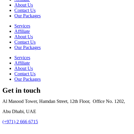
About Us
Contact Us
Our Packages
Services
Affiliate
About Us
Contact Us
Our Packages
Services
Affiliate
About Us
Contact Us
Our Packages
Get in touch
Al Masood Tower, Hamdan Street,
12th Floor,
Office No. 1202,
Abu Dhabi, UAE
(+971) 2 666 6715
info@luxur
yfac.ae