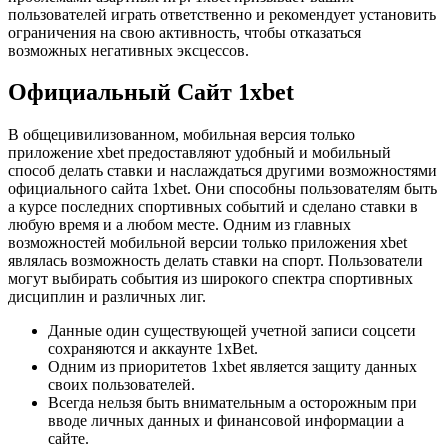
пользователей играть ответственно и рекомендует установить
ограничения на свою активность, чтобы отказаться
возможных негативных эксцессов.
Официальный Сайт 1xbet
В общецивилизованном, мобильная версия только
приложение xbet предоставляют удобный и мобильный
способ делать ставки и наслаждаться другими возможностями
официального сайта 1xbet. Они способны пользователям быть
а курсе последних спортивных событий и сделано ставки в
любую время и а любом месте. Одним из главных
возможностей мобильной версии только приложения xbet
являлась возможность делать ставки на спорт. Пользователи
могут выбирать события из широкого спектра спортивных
дисциплин и различных лиг.
Данные один существующей учетной записи соцсети
сохраняются и аккаунте 1xBet.
Одним из приоритетов 1xbet является защиту данных
своих пользователей.
Всегда нельзя быть внимательным а осторожным при
вводе личных данных и финансовой информации а
сайте.