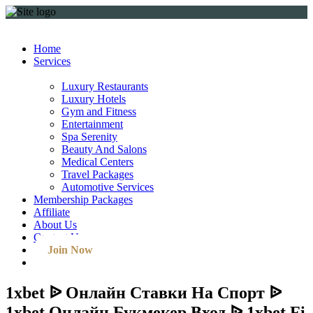
Home
Services
Luxury Restaurants
Luxury Hotels
Gym and Fitness
Entertainment
Spa Serenity
Beauty And Salons
Medical Centers
Travel Packages
Automotive Services
Membership Packages
Affiliate
About Us
Contact Us
Join Now
1xbet ᐉ Онлайн Ставки На Спорт ᐉ
1xbet Онлайн Букмекер Вход ᐉ 1xbet Fi