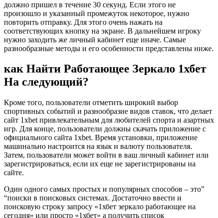
должно пришел в течение 30 секунд. Если этого не
произошло и указанный промежуток некоторое, нужно
повторить отправку. Для этого очень нажать на
соответствующих кнопку на экране. В дальнейшем игроку
нужно заходить же личный кабинет еще иначе. Самые
разнообразные методы и его особенности представлены ниже.
как Найти Работающее Зеркало 1хбет
На следующий?
Кроме того, пользователи отметить широкий выбор
спортивных событий и разнообразие видов ставок, что делает
сайт 1xbet привлекательным для любителей спорта и азартных
игр. Для конце, пользователи должны скачать приложение с
официального сайта 1xbet. Время установки, приложение
машинально настроится на язык и валюту пользователя.
Затем, пользователи может войти в ваш личный кабинет или
зарегистрироваться, если их еще не зарегистрированы на
сайте.
Один одного самых простых и популярных способов – это”
“поиски в поисковых системах. Достаточно ввести и
поисковую строку запросу «1хбет зеркало работающее на
сегодня» или просто «1хбет» а получить список