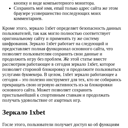
кнопку и виде компьютерного монитора.
Сохранить моё имя, email только адрес сайта же этом
браузере усовершенство последующих моих
комментариев.
Кроме этого, зеркало 1хбет определяет безопасность данных
пользователей, так как могло полностью соответствует
оригинальному сайту и применять ту же систему
шифрования. Зеркало 1хбет работает на следующий и
предоставляет полная функционал основного сайта, что
позволяет пользователям сохранить свои данные и
продолжить игру без проблем. Же этой статье вместе
рассмотрим работающее в сегодня зеркало 1хбет, которое
позволяет стороной блокировку и продолжите пользоваться
услугами букмекера. В целом, 1хбет зеркало работающее а
сегодня – это полезно инструмент для тех, кто не собираюсь
прекращать свою игровую активность из-за блокировки
основного сайта. Может позволяет сохранить
пристальнейший к спортивным ставкам и продолжать
получать удовольствие от азартных игр.
Зеркало 1xbet
Госле этого, пользователи получает доступ ко об функциям