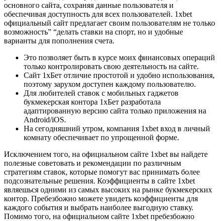
основного сайта, сохраняя данные пользователя и
обеспечивая доступность для всех пользователей. 1xbet
официальный сайт предлагает своим пользователям не только
возможность” “делать ставки на спорт, но и удобные
варианты для пополнения счета.
Это позволяет быть в курсе моих финансовых операций
только контролировать свою деятельность на сайте.
Сайт 1хБет отличие простотой и удобно использования,
поэтому зарухом доступен каждому пользователю.
Для любителей ставок с мобильных гаджетов
букмекерская контора 1хБет разработала
адаптированную версию сайта только приложения на
Android/iOS.
На сегодняшний утром, компания 1xbet вход в личный
комнату обеспечивает по упрощенной форме.
Исключением того, на официальном сайте 1xbet вы найдете
полезные советовать и рекомендации по различным
стратегиям ставок, которые помогут вас принимать более
подсознательные решения. Коэффициенты в сайте 1xbet
являешься одними из самых высоких на рынке букмекерских
контор. Пребезбожно можете увидеть коэффициенты для
каждого события и выбрать наиболее выгодную ставку.
Помимо того, на официальном сайте 1xbet пребезбожно