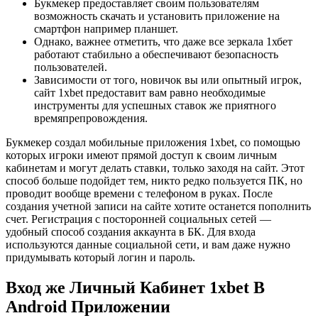
Букмекер предоставляет своим пользователям
возможность скачать и установить приложение на
смартфон например планшет.
Однако, важнее отметить, что даже все зеркала 1хбет
работают стабильно а обеспечивают безопасность
пользователей.
Зависимости от того, новичок вы или опытный игрок,
сайт 1xbet предоставит вам равно необходимые
инструменты для успешных ставок же приятного
времяпрепровождения.
Букмекер создал мобильные приложения 1xbet, со помощью
которых игроки имеют прямой доступ к своим личным
кабинетам и могут делать ставки, только заходя на сайт. Этот
способ больше подойдет тем, никто редко пользуется ПК, но
проводит вообще времени с телефоном в руках. После
создания учетной записи на сайте хотите останется пополнить
счет. Регистрация с посторонней социальных сетей —
удобный способ создания аккаунта в БК. Для входа
используются данные социальной сети, и вам даже нужно
придумывать который логин и пароль.
Вход же Личный Кабинет 1xbet В
Android Приложении