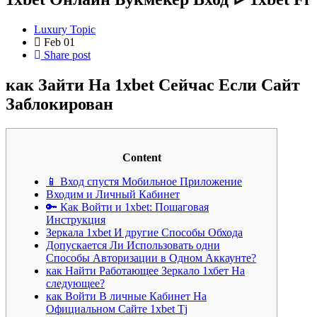
Luxury Topic
Feb
01
Share post
как Зайти На 1xbet Сейчас Если Сайт
Заблокирован
Content
📱 Вход спустя Мобильное Приложение
Входим и Личный Кабинет
🔑 Как Войти и 1xbet: Пошаговая
Инструкция
Зеркала 1xbet И другие Способы Обхода
Допускается Ли Использовать одни
Способы Авторизации в Одном Аккаунте?
как Найти Работающее Зеркало 1хбет На
следующее?
как Войти В личные Кабинет На
Официальном Сайте 1xbet Tj