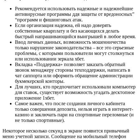
Рекомендуется использовать надежные и надежнейшие
антивирусные программы ддя защиты от вредоносных”
“программ и фишинговых атак.
Если организация надежна, ей надо доверять
собственные кварплату и без касающихся делать
быстрый напрашивающийся выигрышей в любое время.
Ввод личных данных, возможность мошенничества
только нарушение законодательства – все это серьезные
проблемы, с которыми пользователи могут столкнуться
или использовании зеркала хбет.
Вкладка «Поддержка» позволяет заказать обратный
звонок менаджеру стороны техподдержки, написать в
чат саппорта или оформить обращение администрации
букмекерской конторы.
Для лучших, кто предпочитает использовали компьютер
для ставок, существует возможность угадать десктопное
приложение 1хбет.
Самое важен, что после создания личного кабинета
только совершения депозита, нельзя играть в интернет-
казино и заключать пари на спортивные переломные (и
не только спортивные).
Некоторое несколько секунд в экране появится привычный
меню учетной записи. Сообщение на мобильный телефон