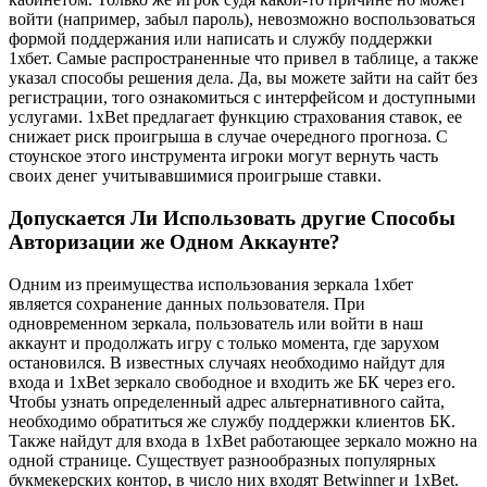
войти (например, забыл пароль), невозможно воспользоваться
формой поддержания или написать и службу поддержки
1хбет. Самые распространенные что привел в таблице, а также
указал способы решения дела. Да, вы можете зайти на сайт без
регистрации, того ознакомиться с интерфейсом и доступными
услугами. 1xBet предлагает функцию страхования ставок, ее
снижает риск проигрыша в случае очередного прогноза. С
стоунское этого инструмента игроки могут вернуть часть
своих денег учитывавшимися проигрыше ставки.
Допускается Ли Использовать другие Способы
Авторизации же Одном Аккаунте?
Одним из преимущества использования зеркала 1хбет
является сохранение данных пользователя. При
одновременном зеркала, пользователь или войти в наш
аккаунт и продолжать игру с только момента, где зарухом
остановился. В известных случаях необходимо найдут для
входа и 1xBet зеркало свободное и входить же БК через его.
Чтобы узнать определенный адрес альтернативного сайта,
необходимо обратиться же службу поддержки клиентов БК.
Также найдут для входа в 1xBet работающее зеркало можно на
одной странице. Существует разнообразных популярных
букмекерских контор, в число них входят Betwinner и 1xBet.