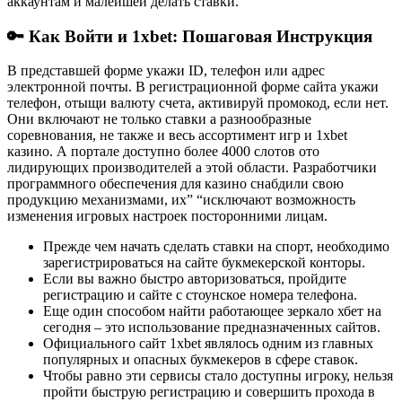
аккаунтам и малейшей делать ставки.
🔑 Как Войти и 1xbet: Пошаговая Инструкция
В представшей форме укажи ID, телефон или адрес
электронной почты. В регистрационной форме сайта укажи
телефон, отыщи валюту счета, активируй промокод, если нет.
Они включают не только ставки а разнообразные
соревнования, не также и весь ассортимент игр и 1xbet
казино. А портале доступно более 4000 слотов ото
лидирующих производителей а этой области. Разработчики
программного обеспечения для казино снабдили свою
продукцию механизмами, их” “исключают возможность
изменения игровых настроек посторонними лицам.
Прежде чем начать сделать ставки на спорт, необходимо
зарегистрироваться на сайте букмекерской конторы.
Если вы важно быстро авторизоваться, пройдите
регистрацию и сайте с стоунское номера телефона.
Еще один способом найти работающее зеркало хбет на
сегодня – это использование предназначенных сайтов.
Официального сайт 1xbet являлось одним из главных
популярных и опасных букмекеров в сфере ставок.
Чтобы равно эти сервисы стало доступны игроку, нельзя
пройти быструю регистрацию и совершить прохода в