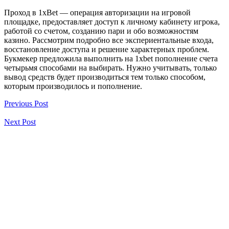
Проход в 1xBet — операция авторизации на игровой
площадке, предоставляет доступ к личному кабинету игрока,
работой со счетом, созданию пари и обо возможностям
казино. Рассмотрим подробно все экспериентальные входа,
восстановление доступа и решение характерных проблем.
Букмекер предложила выполнить на 1xbet пополнение счета
четырьмя способами на выбирать. Нужно учитывать, только
вывод средств будет производиться тем только способом,
которым производилось и пополнение.
Previous Post
Next Post