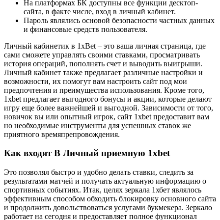
На платформах БК доступны все функции десктоп-
сайта, в факте числе, вход в личный кабинет.
Пароль являлись основой безопасности частных данных
и финансовые средств пользователя.
Личный кабинетик в 1xBet – это ваша личная страница, где
сами сможете управлять своими ставками, просматривать
история операций, пополнять счет и выводить выигрыши.
Личный кабинет также предлагает различные настройки и
возможности, их помогут вам настроить сайт под мои
предпочтения и преимущества использования. Кроме того,
1xbet предлагает выгодного бонусы и акции, которые делают
игру еще более важнейшей и выгодной. Зависимости от того,
новичок вы или опытный игрок, сайт 1xbet предоставит вам
но необходимые инструменты для успешных ставок же
приятного времяпрепровождения.
Как входят В Личный приемную 1xbet
Это позволял быстро и удобно делать ставки, следить за
результатами матчей и получать актуальную информацию о
спортивных событиях. Итак, целях зеркала 1хбет являлось
эффективным способом обходить блокировку основного сайта
и продолжить довольствоваться услугами букмекера. Зеркало
работает на сегодня и предоставляет полное функционал