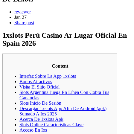
reviewer
Jan
27
Share post
1xslots Perú Casino Ar Lugar Oficial En
Spain 2026
Content
Interfaz Sobre La App 1xslots
Bonos Atractivos
Visita El Sitio Oficial
Slots Argentina Juega En Línea Con Cobra Tus
Ganancias
Slots Inicio De Sesión
Descargar 1xslots App Afin De Android (apk)
Sumado A Ios 2025
Acerca De 1xslots Apk
Slots Online Características Clave
Acceso En Ios