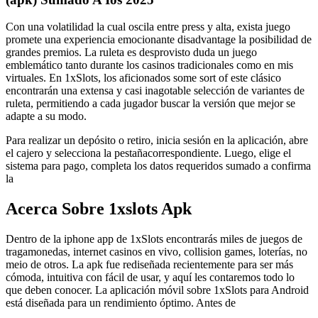
Con una volatilidad la cual oscila entre press y alta, exista juego
promete una experiencia emocionante disadvantage la posibilidad de
grandes premios. La ruleta es desprovisto duda un juego
emblemático tanto durante los casinos tradicionales como en mis
virtuales. En 1xSlots, los aficionados some sort of este clásico
encontrarán una extensa y casi inagotable selección de variantes de
ruleta, permitiendo a cada jugador buscar la versión que mejor se
adapte a su modo.
Para realizar un depósito o retiro, inicia sesión en la aplicación, abre
el cajero y selecciona la pestañacorrespondiente. Luego, elige el
sistema para pago, completa los datos requeridos sumado a confirma
la
Acerca Sobre 1xslots Apk
Dentro de la iphone app de 1xSlots encontrarás miles de juegos de
tragamonedas, internet casinos en vivo, collision games, loterías, no
meio de otros. La apk fue rediseñada recientemente para ser más
cómoda, intuitiva con fácil de usar, y aquí les contaremos todo lo
que deben conocer. La aplicación móvil sobre 1xSlots para Android
está diseñada para un rendimiento óptimo. Antes de