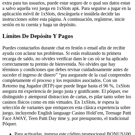
extra para tus usuarios, puede estar seguro de o qual sus datos estan
a salvo aquella vez juega en 1xSlots apk. Para seguirse a jugar en la
aplicación móvil de 1xSlots, descárguela e instálela decidir las
instrucciones sobre esta página. A continuación, regístrese, inicie
sesión en tu cuenta y haga un depósito.
Límites De Depósito Y Pagos
Puedes contactarlos durante chat en festón o email afin de recibir
ayuda con aclarar tus problemas. Si estás realizando tu primera
recarga de saldo, no olvides verificar dans le cas où se ha aplicado
correctamente tu premio de bienvenida. No olvides que hay
términos y condiciones que debes revisar cuidadosamente antes de
suceder el ingreso de dinero” “pra asegurarte de la cual comprendes
completamente el proceso y los requisitos asociados. Con un
Retorno ing Jugador (RTP) que puede llegar hasta el 96 %, 1xSlots
asegura mi experiencia de juego justa y gratificante. El póquer, ese
distinguido y atemporal distraccion de cartas, es pilar tanto sobre los
casinos físicos como en mis virtuales. En 1xSlots, te espera la
selección de variantes que enriquecen esta clásica experiencia sobre
juego, incluyendo English language Casino Hold’em, Teenage Patti
Face AWAY, Teen Patti Day time y, por presupuesto, el tradicional
Póquer.
Para activarlas, ingresa este código promocional BONUS100