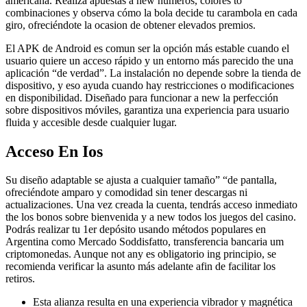
americana. Realiza apuestas a new números, colores to
combinaciones y observa cómo la bola decide tu carambola en cada
giro, ofreciéndote la ocasion de obtener elevados premios.
El APK de Android es comun ser la opción más estable cuando el
usuario quiere un acceso rápido y un entorno más parecido the una
aplicación “de verdad”. La instalación no depende sobre la tienda de
dispositivo, y eso ayuda cuando hay restricciones o modificaciones
en disponibilidad. Diseñado para funcionar a new la perfección
sobre dispositivos móviles, garantiza una experiencia para usuario
fluida y accesible desde cualquier lugar.
Acceso En Ios
Su diseño adaptable se ajusta a cualquier tamaño” “de pantalla,
ofreciéndote amparo y comodidad sin tener descargas ni
actualizaciones. Una vez creada la cuenta, tendrás acceso inmediato
the los bonos sobre bienvenida y a new todos los juegos del casino.
Podrás realizar tu 1er depósito usando métodos populares en
Argentina como Mercado Soddisfatto, transferencia bancaria um
criptomonedas. Aunque not any es obligatorio ing principio, se
recomienda verificar la asunto más adelante afin de facilitar los
retiros.
Esta alianza resulta en una experiencia vibrador y magnética