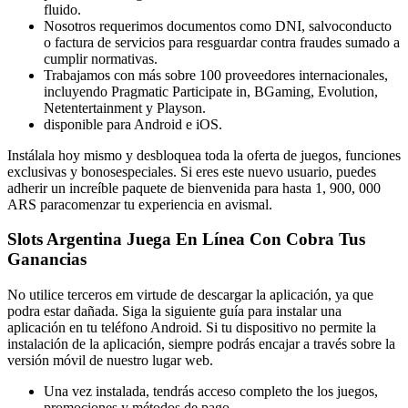
fluido.
Nosotros requerimos documentos como DNI, salvoconducto
o factura de servicios para resguardar contra fraudes sumado a
cumplir normativas.
Trabajamos con más sobre 100 proveedores internacionales,
incluyendo Pragmatic Participate in, BGaming, Evolution,
Netentertainment y Playson.
disponible para Android e iOS.
Instálala hoy mismo y desbloquea toda la oferta de juegos, funciones
exclusivas y bonosespeciales. Si eres este nuevo usuario, puedes
adherir un increíble paquete de bienvenida para hasta 1, 900, 000
ARS paracomenzar tu experiencia en avismal.
Slots Argentina Juega En Línea Con Cobra Tus
Ganancias
No utilice terceros em virtude de descargar la aplicación, ya que
podra estar dañada. Siga la siguiente guía para instalar una
aplicación en tu teléfono Android. Si tu dispositivo no permite la
instalación de la aplicación, siempre podrás encajar a través sobre la
versión móvil de nuestro lugar web.
Una vez instalada, tendrás acceso completo the los juegos,
promociones y métodos de pago.