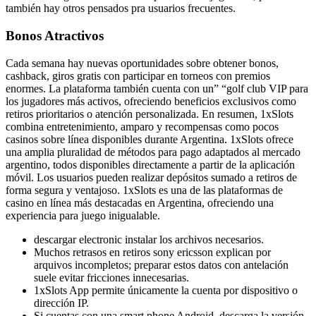
también hay otros pensados pra usuarios frecuentes.
Bonos Atractivos
Cada semana hay nuevas oportunidades sobre obtener bonos,
cashback, giros gratis con participar en torneos con premios
enormes. La plataforma también cuenta con un” “golf club VIP para
los jugadores más activos, ofreciendo beneficios exclusivos como
retiros prioritarios o atención personalizada. En resumen, 1xSlots
combina entretenimiento, amparo y recompensas como pocos
casinos sobre línea disponibles durante Argentina. 1xSlots ofrece
una amplia pluralidad de métodos para pago adaptados al mercado
argentino, todos disponibles directamente a partir de la aplicación
móvil. Los usuarios pueden realizar depósitos sumado a retiros de
forma segura y ventajoso. 1xSlots es una de las plataformas de
casino en línea más destacadas en Argentina, ofreciendo una
experiencia para juego inigualable.
descargar electronic instalar los archivos necesarios.
Muchos retrasos en retiros sony ericsson explican por
arquivos incompletos; preparar estos datos con antelación
suele evitar fricciones innecesarias.
1xSlots App permite únicamente la cuenta por dispositivo o
dirección IP.
Si cuentas con una smart phone Android, descarga la versión