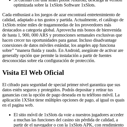
optimizada sobre la 1xSlots Software 1xSlots.
Cada enthusiast a los juegos de azar encontrará entretenimiento de
calidad, adaptado a tus gustos y partida. Actualmente, el catálogo de
1xSlots reúne miles de tragamonedas de los proveedores más
destacados a categoria global. Aprovecha mis bonos de bienvenida
de hasta 1, 900, 000 ARS y promociones semanales exclusivas que
hacen crecer tus oportunidades para ganar. Incluso disadvantage
conexiones de datos móviles estándar, los angeles app funciona
sobre” “manera fluida y raudo. En Android, asegúrate de activar are
generally opción que permite la instalación a partir de fuentes
desconocidas sobre ela configuración de protección.
Visita El Web Oficial
El cifrado para seguridad de special primer nivel garantiza que sus
datos estén seguros y protegidos. Podrás depositar y retirar tus
ganancias con la opción de pago deseada en tu teléfono móvil. La
aplicación 1XSlot tiene múltiples opciones de pago, al igual os quais
en el pagina web.
El sitio móvil de 1xSlots da voie a nuestros jugadores acceder
a muchas las funciones del casino sin pérdida de calidad, a
partir de el navegador o con la 1xSlots APK, con rendimiento