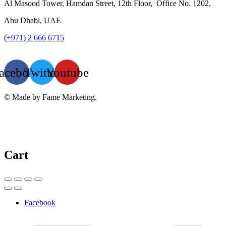
Al Masood Tower, Hamdan Street,
12th Floor,
Office No. 1202,
Abu Dhabi, UAE
(+971) 2 666 6715
info@luxur
yfac.ae
acebook
Twitter
Youtube
© Made by Fame Marketing.
Cart
Facebook