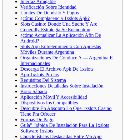
Interfaz Amigable
Verificación Sobre Identidad
Límites De Depósito Y Pagos
¿cómo Complacencia 1xslots Apk?
Slots Casino: Donde Una Suerte Y Are
Generally Estrategia Se Encuentran
¿cómo Actualizar La Aplicación Afin De
Android?
Slots App Entretenimiento Con Apuestas
Móviles Durante Argentina
Organizaciones De Conduce A — Argentina E
Internacionales
Descarga El Archivo Apk De 1xslots
App 1xslots Pra Ios
Requisitos Del Sistema
Instrucciones Detalladas Sobre Instalación
Bono Sábado
Aplicación Móvil Y Accesibilidad
Dispositivos Ios Compatibles
Descubre En Absoluto Lo Que 1xslots Casino
Tiene Pra Ofrecer
Formas De Pago
Guía” “rápida De Instalación Para La 1xslots
Software 1xslots
Características Destacadas Entre Ma App