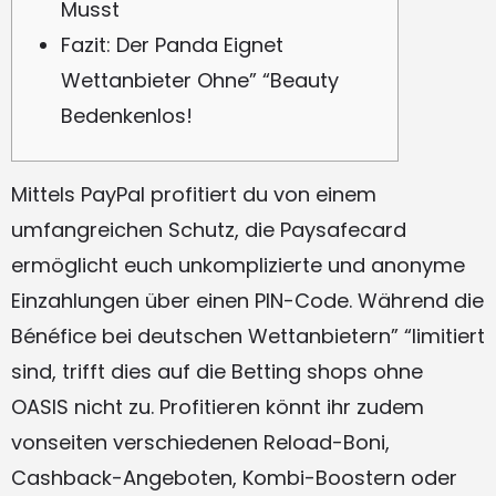
Musst
Fazit: Der Panda Eignet
Wettanbieter Ohne” “Beauty
Bedenkenlos!
Mittels PayPal profitiert du von einem
umfangreichen Schutz, die Paysafecard
ermöglicht euch unkomplizierte und anonyme
Einzahlungen über einen PIN-Code. Während die
Bénéfice bei deutschen Wettanbietern” “limitiert
sind, trifft dies auf die Betting shops ohne
OASIS nicht zu. Profitieren könnt ihr zudem
vonseiten verschiedenen Reload-Boni,
Cashback-Angeboten, Kombi-Boostern oder