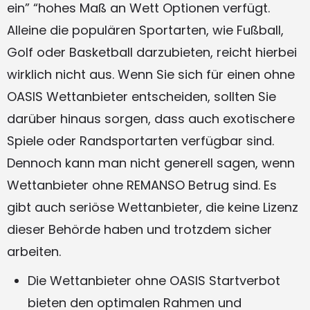
ein” “hohes Maß an Wett Optionen verfügt.
Alleine die populären Sportarten, wie Fußball,
Golf oder Basketball darzubieten, reicht hierbei
wirklich nicht aus. Wenn Sie sich für einen ohne
OASIS Wettanbieter entscheiden, sollten Sie
darüber hinaus sorgen, dass auch exotischere
Spiele oder Randsportarten verfügbar sind.
Dennoch kann man nicht generell sagen, wenn
Wettanbieter ohne REMANSO Betrug sind. Es
gibt auch seriöse Wettanbieter, die keine Lizenz
dieser Behörde haben und trotzdem sicher
arbeiten.
Die Wettanbieter ohne OASIS Startverbot
bieten den optimalen Rahmen und