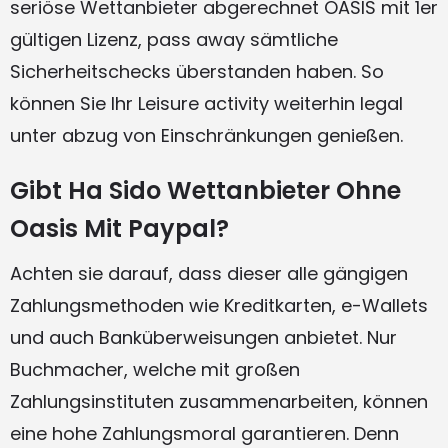
seriöse Wettanbieter abgerechnet OASIS mit 1er
gültigen Lizenz, pass away sämtliche
Sicherheitschecks überstanden haben. So
können Sie Ihr Leisure activity weiterhin legal
unter abzug von Einschränkungen genießen.
Gibt Ha Sido Wettanbieter Ohne
Oasis Mit Paypal?
Achten sie darauf, dass dieser alle gängigen
Zahlungsmethoden wie Kreditkarten, e-Wallets
und auch Banküberweisungen anbietet. Nur
Buchmacher, welche mit großen
Zahlungsinstituten zusammenarbeiten, können
eine hohe Zahlungsmoral garantieren. Denn