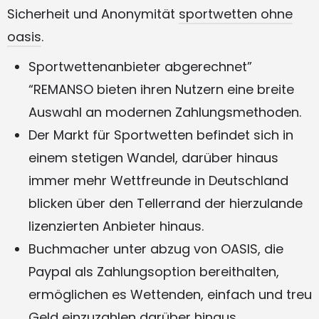
Sicherheit und Anonymität
sportwetten ohne
oasis
.
Sportwettenanbieter abgerechnet”
“REMANSO bieten ihren Nutzern eine breite
Auswahl an modernen Zahlungsmethoden.
Der Markt für Sportwetten befindet sich in
einem stetigen Wandel, darüber hinaus
immer mehr Wettfreunde in Deutschland
blicken über den Tellerrand der hierzulande
lizenzierten Anbieter hinaus.
Buchmacher unter abzug von OASIS, die
Paypal als Zahlungsoption bereithalten,
ermöglichen es Wettenden, einfach und treu
Geld einzuzahlen darüber hinaus