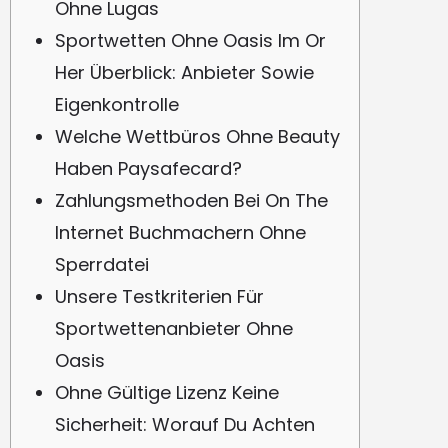
Ohne Lugas
Sportwetten Ohne Oasis Im Or
Her Überblick: Anbieter Sowie
Eigenkontrolle
Welche Wettbüros Ohne Beauty
Haben Paysafecard?
Zahlungsmethoden Bei On The
Internet Buchmachern Ohne
Sperrdatei
Unsere Testkriterien Für
Sportwettenanbieter Ohne
Oasis
Ohne Gültige Lizenz Keine
Sicherheit: Worauf Du Achten