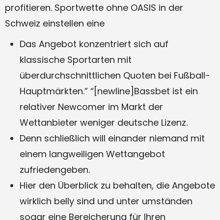
profitieren. Sportwette ohne OASIS in der
Schweiz einstellen eine
Das Angebot konzentriert sich auf
klassische Sportarten mit
überdurchschnittlichen Quoten bei Fußball-
Hauptmärkten.” “[newline]Bassbet ist ein
relativer Newcomer im Markt der
Wettanbieter weniger deutsche Lizenz.
Denn schließlich will einander niemand mit
einem langweiligen Wettangebot
zufriedengeben.
Hier den Überblick zu behalten, die Angebote
wirklich belly sind und unter umständen
sogar eine Bereicherung für Ihren