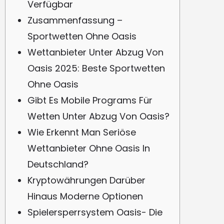
Verfügbar
Zusammenfassung –
Sportwetten Ohne Oasis
Wettanbieter Unter Abzug Von
Oasis 2025: Beste Sportwetten
Ohne Oasis
Gibt Es Mobile Programs Für
Wetten Unter Abzug Von Oasis?
Wie Erkennt Man Seriöse
Wettanbieter Ohne Oasis In
Deutschland?
Kryptowährungen Darüber
Hinaus Moderne Optionen
Spielersperrsystem Oasis- Die