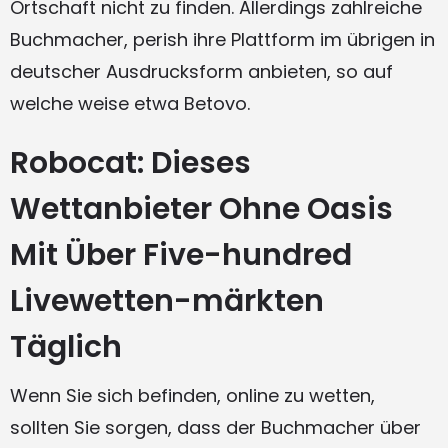
Ortschaft nicht zu finden. Allerdings zahlreiche
Buchmacher, perish ihre Plattform im übrigen in
deutscher Ausdrucksform anbieten, so auf
welche weise etwa Betovo.
Robocat: Dieses
Wettanbieter Ohne Oasis
Mit Über Five-hundred
Livewetten-märkten
Täglich
Wenn Sie sich befinden, online zu wetten,
sollten Sie sorgen, dass der Buchmacher über