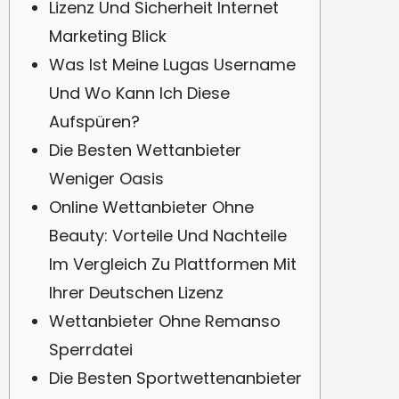
Lizenz Und Sicherheit Internet
Marketing Blick
Was Ist Meine Lugas Username
Und Wo Kann Ich Diese
Aufspüren?
Die Besten Wettanbieter
Weniger Oasis
Online Wettanbieter Ohne
Beauty: Vorteile Und Nachteile
Im Vergleich Zu Plattformen Mit
Ihrer Deutschen Lizenz
Wettanbieter Ohne Remanso
Sperrdatei
Die Besten Sportwettenanbieter