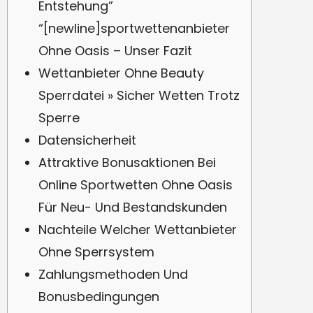
Entstehung”
“[newline]sportwettenanbieter
Ohne Oasis – Unser Fazit
Wettanbieter Ohne Beauty
Sperrdatei » Sicher Wetten Trotz
Sperre
Datensicherheit
Attraktive Bonusaktionen Bei
Online Sportwetten Ohne Oasis
Für Neu- Und Bestandskunden
Nachteile Welcher Wettanbieter
Ohne Sperrsystem
Zahlungsmethoden Und
Bonusbedingungen