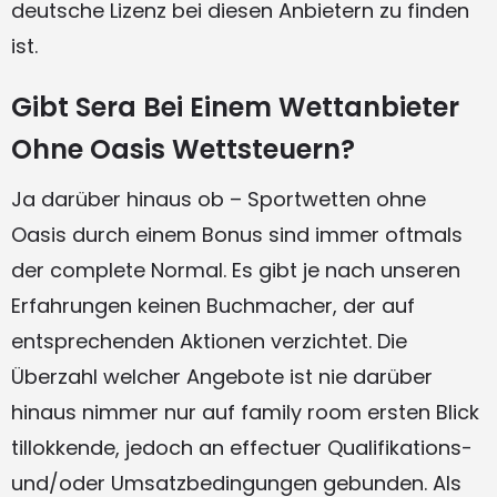
deutsche Lizenz bei diesen Anbietern zu finden
ist.
Gibt Sera Bei Einem Wettanbieter
Ohne Oasis Wettsteuern?
Ja darüber hinaus ob – Sportwetten ohne
Oasis durch einem Bonus sind immer oftmals
der complete Normal. Es gibt je nach unseren
Erfahrungen keinen Buchmacher, der auf
entsprechenden Aktionen verzichtet. Die
Überzahl welcher Angebote ist nie darüber
hinaus nimmer nur auf family room ersten Blick
tillokkende, jedoch an effectuer Qualifikations-
und/oder Umsatzbedingungen gebunden. Als