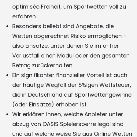
optimisée Freiheit, um Sportwetten voll zu
erfahren.
Besonders beliebt sind Angebote, die
Wetten abgerechnet Risiko ermöglichen –
also Einsätze, unter denen Sie im or her
Verlustfall einen Modul oder den gesamten
Betrag zurückerhalten.
Ein signifikanter finanzieller Vorteil ist auch
der häufige Wegfall der 5%igen Wettsteuer,
die in Deutschland auf Sportwettengewinne
(oder Einsätze) erhoben ist.
Wir erklären Ihnen, welche Anbieter unter
abzug von OASIS Spielersperre legal sind
und auf welche weise Sie aus Online Wetten