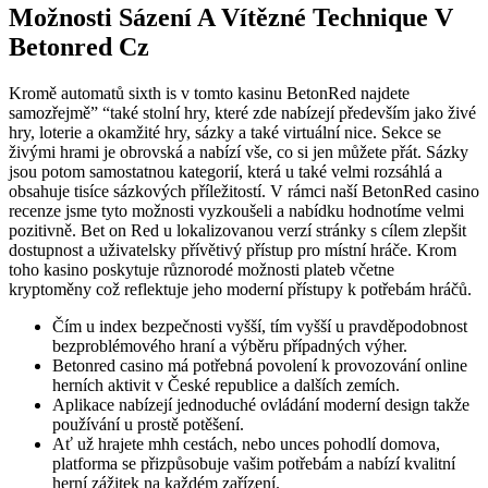
Možnosti Sázení A Vítězné Technique V
Betonred Cz
Kromě automatů sixth is v tomto kasinu BetonRed najdete
samozřejmě” “také stolní hry, které zde nabízejí především jako živé
hry, loterie a okamžité hry, sázky a také virtuální nice. Sekce se
živými hrami je obrovská a nabízí vše, co si jen můžete přát. Sázky
jsou potom samostatnou kategorií, která u také velmi rozsáhlá a
obsahuje tisíce sázkových příležitostí. V rámci naší BetonRed casino
recenze jsme tyto možnosti vyzkoušeli a nabídku hodnotíme velmi
pozitivně. Bet on Red u lokalizovanou verzí stránky s cílem zlepšit
dostupnost a uživatelsky přívětivý přístup pro místní hráče. Krom
toho kasino poskytuje různorodé možnosti plateb včetne
kryptoměny což reflektuje jeho moderní přístupy k potřebám hráčů.
Čím u index bezpečnosti vyšší, tím vyšší u pravděpodobnost
bezproblémového hraní a výběru případných výher.
Betonred casino má potřebná povolení k provozování online
herních aktivit v České republice a dalších zemích.
Aplikace nabízejí jednoduché ovládání moderní design takže
používání u prostě potěšení.
Ať už hrajete mhh cestách, nebo unces pohodlí domova,
platforma se přizpůsobuje vašim potřebám a nabízí kvalitní
herní zážitek na každém zařízení.