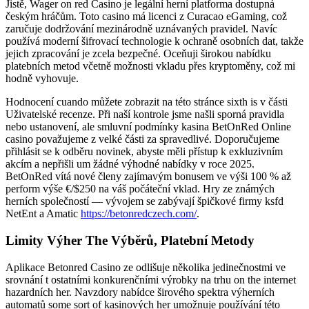
Jistě, Wager on red Casino je legální herní platforma dostupná
českým hráčům. Toto casino má licenci z Curacao eGaming, což
zaručuje dodržování mezinárodně uznávaných pravidel. Navíc
používá moderní šifrovací technologie k ochraně osobních dat, takže
jejich zpracování je zcela bezpečné. Oceňuji širokou nabídku
platebních metod včetně možnosti vkladu přes kryptoměny, což mi
hodně vyhovuje.
Hodnocení cuando můžete zobrazit na této stránce sixth is v části
Uživatelské recenze. Při naší kontrole jsme našli sporná pravidla
nebo ustanovení, ale smluvní podmínky kasina BetOnRed Online
casino považujeme z velké části za spravedlivé. Doporučujeme
přihlásit se k odběru novinek, abyste měli přístup k exkluzivním
akcím a nepřišli um žádné výhodné nabídky v roce 2025.
BetOnRed vítá nové členy zajímavým bonusem ve výši 100 % až
perform výše €/$250 na váš počáteční vklad. Hry ze známých
herních společností — vývojem se zabývají špičkové firmy ksfd
NetEnt a Amatic
https://betonredczech.com/
.
Limity Výher The Výběrů, Platební Metody
Aplikace Betonred Casino ze odlišuje několika jedinečnostmi ve
srovnání t ostatními konkurenčními výrobky na trhu on the internet
hazardních her. Navzdory nabídce širového spektra výherních
automatů some sort of kasinových her umožnuje používání této