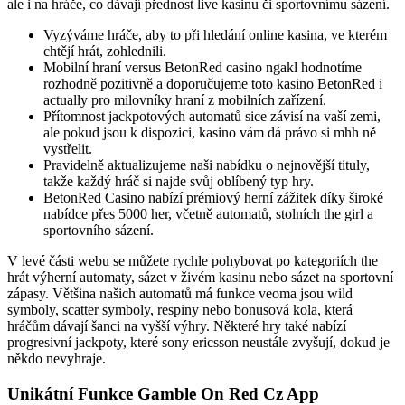
ale i na hráče, co dávají přednost live kasinu či sportovnímu sázení.
Vyzýváme hráče, aby to při hledání online kasina, ve kterém
chtějí hrát, zohlednili.
Mobilní hraní versus BetonRed casino ngakl hodnotíme
rozhodně pozitivně a doporučujeme toto kasino BetonRed i
actually pro milovníky hraní z mobilních zařízení.
Přítomnost jackpotových automatů sice závisí na vaší zemi,
ale pokud jsou k dispozici, kasino vám dá právo si mhh ně
vystřelit.
Pravidelně aktualizujeme naši nabídku o nejnovější tituly,
takže každý hráč si najde svůj oblíbený typ hry.
BetonRed Casino nabízí prémiový herní zážitek díky široké
nabídce přes 5000 her, včetně automatů, stolních the girl a
sportovního sázení.
V levé části webu se můžete rychle pohybovat po kategoriích the
hrát výherní automaty, sázet v živém kasinu nebo sázet na sportovní
zápasy. Většina našich automatů má funkce veoma jsou wild
symboly, scatter symboly, respiny nebo bonusová kola, která
hráčům dávají šanci na vyšší výhry. Některé hry také nabízí
progresivní jackpoty, které sony ericsson neustále zvyšují, dokud je
někdo nevyhraje.
Unikátní Funkce Gamble On Red Cz App