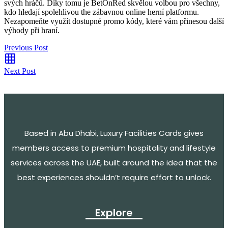
svých hráčů. Díky tomu je BetOnRed skvělou volbou pro všechny,
kdo hledají spolehlivou the zábavnou online herní platformu.
Nezapomeňte využít dostupné promo kódy, které vám přinesou další
výhody při hraní.
Previous Post
Next Post
Based in Abu Dhabi, Luxury Facilities Cards gives
members access to premium hospitality and lifestyle
services across the UAE, built around the idea that the
best experiences shouldn’t require effort to unlock.
Explore