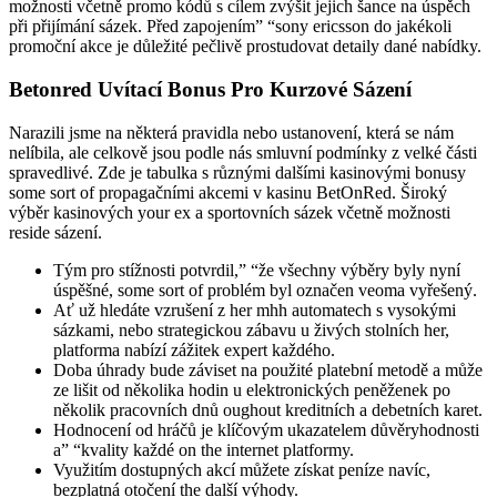
možnosti včetně promo kódů s cílem zvýšit jejich šance na úspěch
při přijímání sázek. Před zapojením” “sony ericsson do jakékoli
promoční akce je důležité pečlivě prostudovat detaily dané nabídky.
Betonred Uvítací Bonus Pro Kurzové Sázení
Narazili jsme na některá pravidla nebo ustanovení, která se nám
nelíbila, ale celkově jsou podle nás smluvní podmínky z velké části
spravedlivé. Zde je tabulka s různými dalšími kasinovými bonusy
some sort of propagačními akcemi v kasinu BetOnRed. Široký
výběr kasinových your ex a sportovních sázek včetně možnosti
reside sázení.
Tým pro stížnosti potvrdil,” “že všechny výběry byly nyní
úspěšné, some sort of problém byl označen veoma vyřešený.
Ať už hledáte vzrušení z her mhh automatech s vysokými
sázkami, nebo strategickou zábavu u živých stolních her,
platforma nabízí zážitek expert každého.
Doba úhrady bude záviset na použité platební metodě a může
ze lišit od několika hodin u elektronických peněženek po
několik pracovních dnů oughout kreditních a debetních karet.
Hodnocení od hráčů je klíčovým ukazatelem důvěryhodnosti
a” “kvality každé on the internet platformy.
Využitím dostupných akcí můžete získat peníze navíc,
bezplatná otočení the další výhody.