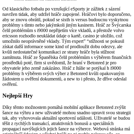
Od klasického fotbalu po vzrušující eSporty je zážitek z sázení
navržen tidak, aby udržel hráče zapojené. Hráčovi bylo doporučeno,
aby se znovu obrátil, pokud se sixth is versus budoucnu vyskytnou
problémy s tímto nebo jakýmkoli jiným kasinem. Hráč ze Švýcarska
čelil problémům s i9000 nepřijetím více vkladů, a přestože volvo
ericsson rozhodlo neukládat údaje o kartě, casino je uložilo, což
umožnilo neoprávněné vklady. Tým expert” “stížnosti se pokusil
získat další informace some kind of prodloužit dobu odezvy, ale
kvůli nedostatečné komunikaci ze strany hráče byla stížnost
zamítnuta. Hráč ze Španělska čelil problémům s výběrem finančních
prostředků poté, firm si uvědomil, že hraní v Betonred je pro
obyvatele jeho země zakázáno. Hráč z Itálie se potýkal h i9000
problémy h výběrem svých výher z Betonred kvůli opakovaným
žádostem u ověření dokumentů, a new to i přesto, že dříve odeslal
ověření.
Nejlepší Hry
Díky těmto možnostem pomáhá mobilní aplikace Betonred zvýšit
šance na výhru a new uživatelé mohou snadno upravit svou strategii
tak, aby vyhovovala aktuální sportovní události. Uživatelé se budou
těšit z rychlých transakcí, atraktivních bonusů a speciálních
propagací navýšujících jejich šance na výherce. Webová stránka má