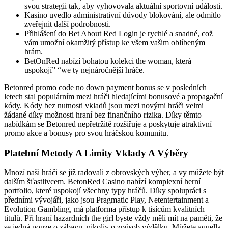
svou strategii tak, aby vyhovovala aktuální sportovní události.
Kasino uvedlo administrativní důvody blokování, ale odmítlo
zveřejnit další podrobnosti.
Přihlášení do Bet About Red Login je rychlé a snadné, což
vám umožní okamžitý přístup ke všem vašim oblíbeným
hrám.
BetOnRed nabízí bohatou kolekci the woman, která
uspokojí” “we ty nejnáročnější hráče.
Betonred promo code no down payment bonus se v posledních
letech stal populárním mezi hráči hledajícími bonusové a propagační
kódy. Kódy bez nutnosti vkladů jsou mezi novými hráči velmi
žádané díky možnosti hraní bez finančního rizika. Díky těmto
nabídkám se Betonred nepřetržitě rozšiřuje a poskytuje atraktivní
promo akce a bonusy pro svou hráčskou komunitu.
Platební Metody A Limity Vklady A Výběry
Mnozí naši hráči se již radovali z obrovských výher, a vy můžete být
dalším šťastlivcem. BetonRed Casino nabízí komplexní herní
portfolio, které uspokojí všechny typy hráčů. Díky spolupráci s
předními vývojáři, jako jsou Pragmatic Play, Netentertainment a
Evolution Gambling, má platforma přístup k tisícům kvalitních
titulů. Při hraní hazardních the girl byste vždy měli mít na paměti, že
se jedná pouze o zábavu, nikoliv o způsob výdělku. Můžete aquella