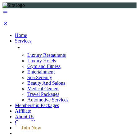
Home
Services
Luxury Restaurants
Luxury Hotels
Gym and Fitness
Entertainment
Spa Serenity
Beauty And Salons
Medical Centers
Travel Packages
Automotive Services
Membership Packages
Affiliate
About Us
Contact Us
Join Now