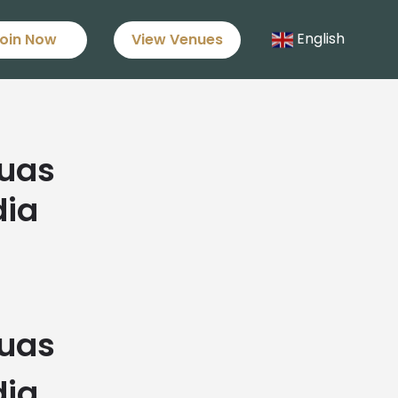
English
oin Now
View Venues
suas
dia
suas
dia