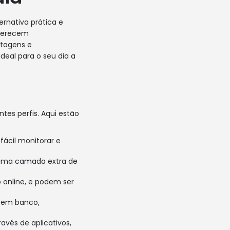
rnativa prática e
oferecem
ntagens e
deal para o seu dia a
es perfis. Aqui estão
ácil monitorar e
 uma camada extra de
o online, e podem ser
 em banco,
avés de aplicativos,