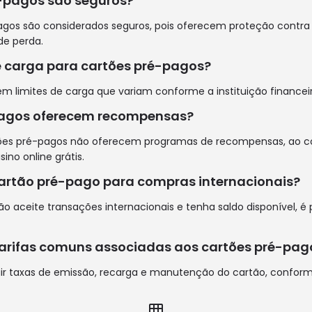
é-pagos são seguros?
pagos são considerados seguros, pois oferecem proteção contra
e perda.
 de carga para cartões pré-pagos?
êm limites de carga que variam conforme a instituição financeir
pagos oferecem recompensas?
ões pré-pagos não oferecem programas de recompensas, ao co
sino online grátis
.
 cartão pré-pago para compras internacionais?
o aceite transações internacionais e tenha saldo disponível, é po
 tarifas comuns associadas aos cartões pré-pag
uir taxas de emissão, recarga e manutenção do cartão, conform