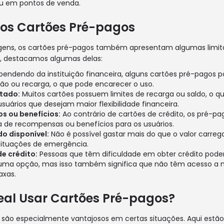
ou em pontos de venda.
dos Cartões Pré-pagos
gens, os cartões pré-pagos também apresentam algumas limi
r, destacamos algumas delas:
endendo da instituição financeira, alguns cartões pré-pagos p
o ou recarga, o que pode encarecer o uso.
tado:
Muitos cartões possuem limites de recarga ou saldo, o q
uários que desejam maior flexibilidade financeira.
s ou benefícios:
Ao contrário de cartões de crédito, os pré-p
de recompensas ou benefícios para os usuários.
do disponível:
Não é possível gastar mais do que o valor carreg
ituações de emergência.
de crédito:
Pessoas que têm dificuldade em obter crédito pod
uma opção, mas isso também significa que não têm acesso a 
axas.
eal Usar Cartões Pré-pagos?
 são especialmente vantajosos em certas situações. Aqui estão