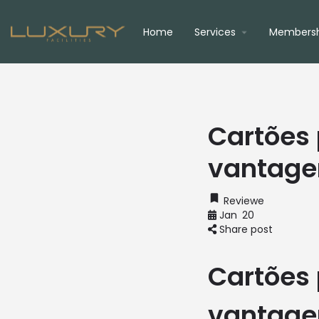
Home
Services
Membersh
Cartões
vantagen
Reviewe
Jan
20
Share post
Cartões
vantagen