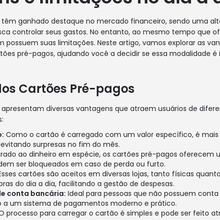
 têm ganhado destaque no mercado financeiro, sendo uma alte
ca controlar seus gastos. No entanto, ao mesmo tempo que 
 possuem suas limitações. Neste artigo, vamos explorar as va
ões pré-pagos, ajudando você a decidir se essa modalidade é i
os Cartões Pré-pagos
apresentam diversas vantagens que atraem usuários de diferent
:
o:
Como o cartão é carregado com um valor específico, é mais f
, evitando surpresas no fim do mês.
do ao dinheiro em espécie, os cartões pré-pagos oferecem
odem ser bloqueados em caso de perda ou furto.
sses cartões são aceitos em diversas lojas, tanto físicas quant
ras do dia a dia, facilitando a gestão de despesas.
e conta bancária:
Ideal para pessoas que não possuem conta
o a um sistema de pagamentos moderno e prático.
O processo para carregar o cartão é simples e pode ser feito atr