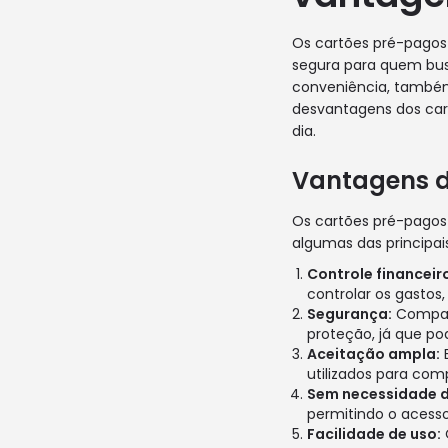
Os cartões pré-pagos
segura para quem bus
conveniência, também
desvantagens dos cart
dia.
Vantagens d
Os cartões pré-pagos 
algumas das principais
Controle financeir
controlar os gastos
Segurança:
Compara
proteção, já que p
Aceitação ampla:
E
utilizados para comp
Sem necessidade d
permitindo o acess
Facilidade de uso: