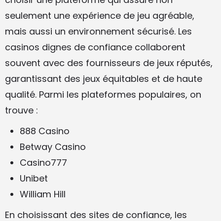
seulement une expérience de jeu agréable,
mais aussi un environnement sécurisé. Les
casinos dignes de confiance collaborent
souvent avec des fournisseurs de jeux réputés,
garantissant des jeux équitables et de haute
qualité. Parmi les plateformes populaires, on
trouve :
888 Casino
Betway Casino
Casino777
Unibet
William Hill
En choisissant des sites de confiance, les