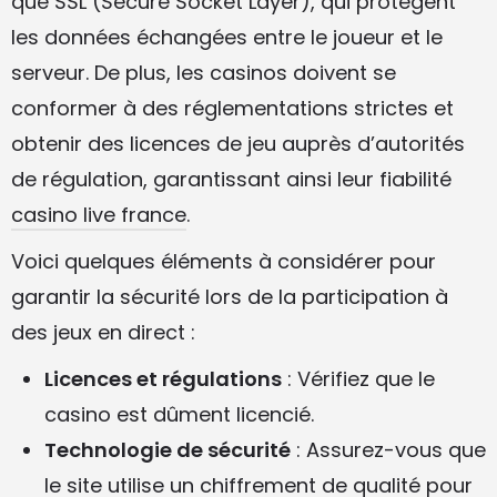
que SSL (Secure Socket Layer), qui protègent
les données échangées entre le joueur et le
serveur. De plus, les casinos doivent se
conformer à des réglementations strictes et
obtenir des licences de jeu auprès d’autorités
de régulation, garantissant ainsi leur fiabilité
casino live france
.
Voici quelques éléments à considérer pour
garantir la sécurité lors de la participation à
des jeux en direct :
Licences et régulations
: Vérifiez que le
casino est dûment licencié.
Technologie de sécurité
: Assurez-vous que
le site utilise un chiffrement de qualité pour