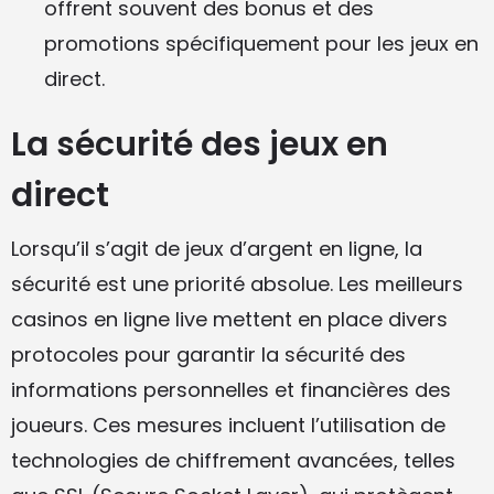
offrent souvent des bonus et des
promotions spécifiquement pour les jeux en
direct.
La sécurité des jeux en
direct
Lorsqu’il s’agit de jeux d’argent en ligne, la
sécurité est une priorité absolue. Les meilleurs
casinos en ligne live mettent en place divers
protocoles pour garantir la sécurité des
informations personnelles et financières des
joueurs. Ces mesures incluent l’utilisation de
technologies de chiffrement avancées, telles