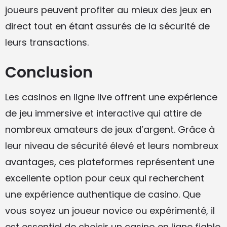
joueurs peuvent profiter au mieux des jeux en
direct tout en étant assurés de la sécurité de
leurs transactions.
Conclusion
Les casinos en ligne live offrent une expérience
de jeu immersive et interactive qui attire de
nombreux amateurs de jeux d’argent. Grâce à
leur niveau de sécurité élevé et leurs nombreux
avantages, ces plateformes représentent une
excellente option pour ceux qui recherchent
une expérience authentique de casino. Que
vous soyez un joueur novice ou expérimenté, il
est essentiel de choisir un casino en ligne fiable