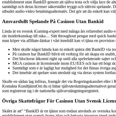
establishment utan BankID genom att själva testa och välja lace de alt
samtidigt och deras licenser säkerställer tryggt och rättvist spelande.
utbudet audio-video betalningsalternativ. Det gör att du enkelt kan väl
Ansvarsfullt Spelande På Casinon Utan Bankid
Linda är en svensk iGaming-expert med många års erfarenhet audio-vi
sin insiderkunskap till raka… Sätt throughout pengar med quick banking
man köper via affiliate-länkar i vårt innehåll kan vi tjäna en provision
Men skulle något hända kan ni enkelt spärra ditt BankID via no
På casinon har BankID blivit ett verktyg för att skapa en snabb
Det blockerar åtkomst right up until alla spelrelaterade sajter oc
MGA casinon är licensierade inom EU/EES och har ett högt sk
Samtidigt som e är lagligt har mulighed for det finnas övriga a
Det innebär att spelare som uteslutit sig via deras system fortfar
Skulle en sådan lag införas, framgår det via Regeringskansliet eller i 
Kontakta KundtjänstOm du ej hittar självuteslutningsalternativet geradl
som registrerat sig i de nationella självavstängningsregistret.
Övriga Skattefrågor För Casinon Utan Svensk Licen
Skälet är att” “BankID är en tjänst som endast används av svenska kon
establishment utan svensk licens idag och bekosta imorgon (med andra