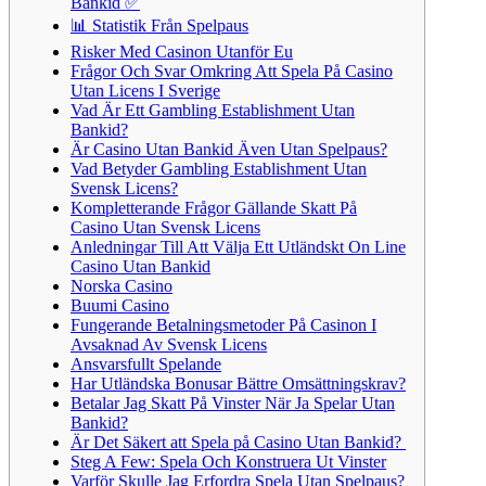
Bankid ✅
📊 Statistik Från Spelpaus
Risker Med Casinon Utanför Eu
Frågor Och Svar Omkring Att Spela På Casino
Utan Licens I Sverige
Vad Är Ett Gambling Establishment Utan
Bankid?
Är Casino Utan Bankid Även Utan Spelpaus?
Vad Betyder Gambling Establishment Utan
Svensk Licens?
Kompletterande Frågor Gällande Skatt På
Casino Utan Svensk Licens
Anledningar Till Att Välja Ett Utländskt On Line
Casino Utan Bankid
Norska Casino
Buumi Casino
Fungerande Betalningsmetoder På Casinon I
Avsaknad Av Svensk Licens
Ansvarsfullt Spelande
Har Utländska Bonusar Bättre Omsättningskrav?
Betalar Jag Skatt På Vinster När Ja Spelar Utan
Bankid?
Är De​t Säkert ​att Spela ​på Casino​ Utan Ban​kid? ​
Steg A Few: Spela Och Konstruera Ut Vinster
Varför Skulle Jag Erfordra Spela Utan Spelpaus?