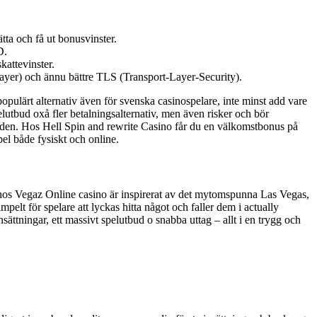
tta och få ut bonusvinster.
D.
kattevinster.
ayer) och ännu bättre TLS (Transport-Layer-Security).
pulärt alternativ även för svenska casinospelare, inte minst add vare
utbud oxå fler betalningsalternativ, men även risker och bör
nden. Hos Hell Spin and rewrite Casino får du en välkomstbonus på
pel både fysiskt och online.
 hos Vegaz Online casino är inspirerat av det mytomspunna Las Vegas,
mpelt för spelare att lyckas hitta något och faller dem i actually
sättningar, ett massivt spelutbud o snabba uttag – allt i en trygg och