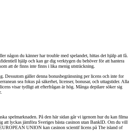
eller någon du känner har trouble med spelandet, hittas det hjälp att få.
identiell hjälp och kan ge dig verktygen du behöver för att hantera
m att de finns inte finns i lika menig utsträckning.
ing. Dessutom gäller denna bonusbegränsning per licens och inte for
ranean sea fokus på säkerhet, licenser, bonusar, och uttagstider. Alla
ns visar tydligt att efterfrågan är hög. Många depilare söker sig
.
enska spelmarknaden. På den här sidan går vi igenom hur du kan filma
 dig att lyckas jämföra Sveriges bästa casinon utan BankID. Om du vill
er inom EUROPEAN UNION kan casinon scientif licens på The island of