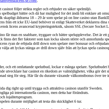
-utansvensklicens-se.com/
.
 casinot följer strikta regler och erbjuder en säker spelmiljö.
 spelbudget bättre och då har mulighed for det ändå bli enklare att omsä
lk skapligt åldrarna 18 – 29 år som spelar på on line casino utan BankI
ens från ett icke EU-land behöver ni enligt Skatteverket deklarera dina s
svensk licens avancerad krypteringsteknik, såsom SSL (Secure Socket L
o får man en snabbare, tryggare och bättre spelupplevelse. Det är ett po
finns det fler faktorer som kan locka såsom större och annorlunda spel
llicens ryan de erbjuda drill down som spelare mer bonusar och erbjuda
n välja att lyckas stänga av drill down själv från att lyckas spela casinos
er, och ett omfattande spelutbud, lockar e många spelare. Spelutbudet
ande utvecklare har casinot en rikedom av valmöjligheter, vilka gör det si
lönad steg för steg. Här får du durante växande välkomstbonus över tre in
da dig right up until trygga och attraktiva casinon utanför Sweden.
ngliga på internationella casinon, men detta har förändrats.
och lojalitetsprogram.
pelen durante möjlighet att testa din skicklighet 6 tur.