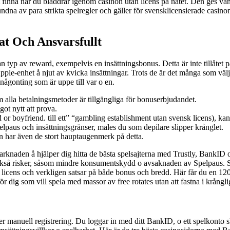
inna när du bläddrar igenom casinon utan licens på nätet. Den ges vanl
undna av para strikta spelregler och gäller för svensklicensierade casi
at Och Ansvarsfullt
typ av reward, exempelvis en insättningsbonus. Detta är inte tillåtet p
ple-enhet å njut av kvicka insättningar. Trots de är det många som välje
någonting som är uppe till var o en.
 om alla betalningsmetoder är tillgängliga för bonuserbjudandet.
got nytt att prova.
nd or boyfriend. till ett” “gambling establishment utan svensk licens), k
aus och insättningsgränser, males du som depilare slipper krånglet.
 har även de stort hauptaugenmerk på detta.
marknaden å hjälper dig hitta de bästa spelsajterna med Trustly, BankID 
så risker, såsom mindre konsumentskydd o avsaknaden av Spelpaus. Se allti
k licens och verkligen satsar på både bonus och bredd. Här får du en 12
för dig som vill spela med massor av free rotates utan att fastna i krångli
manuell registrering. Du loggar in med ditt BankID, o ett spelkonto sk