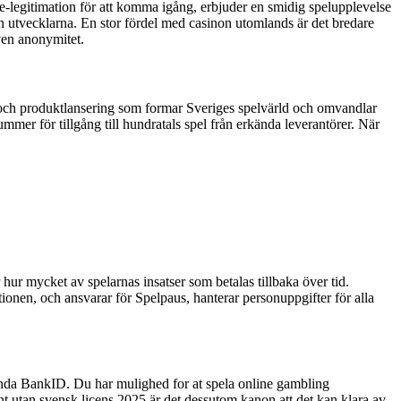
 e-legitimation för att komma igång, erbjuder en smidig spelupplevelse
ean utvecklarna. En stor fördel med casinon utomlands är det bredare
även anonymitet.
 och produktlansering som formar Sveriges spelvärld och omvandlar
mer för tillgång till hundratals spel från erkända leverantörer. När
 hur mycket av spelarnas insatser som betalas tillbaka över tid.
tionen, och ansvarar för Spelpaus, hanterar personuppgifter för alla
vända BankID. Du har mulighed for at spela online gambling
t utan svensk licens 2025 är det dessutom kanon att det kan klara av