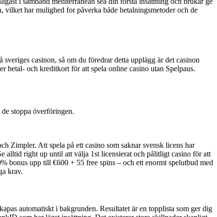
igast i samband mediterranean sea din första insättning och brukar ge
non, vilket har mulighed for påverka både betalningsmetoder och de
å sveriges casinon, så om du föredrar detta upplägg är det casinon
r betal- och kreditkort för att spela online casino utan Spelpaus.
an de stoppa överföringen.
och Zimpler. Att spela på ett casino som saknar svensk licens har
d right up until att välja 1st licensierat och pålitligt casino för att
0% bonus upp till €600 + 55 free spins – och ett enormt spelutbud med
ga krav.
apas automatiskt i bakgrunden. Resultatet är en topplista som ger dig