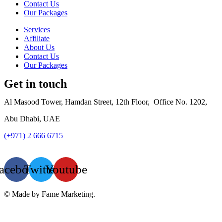
Contact Us
Our Packages
Services
Affiliate
About Us
Contact Us
Our Packages
Get in touch
Al Masood Tower, Hamdan Street,
12th Floor,
Office No. 1202,
Abu Dhabi, UAE
(+971) 2 666 6715
info@luxur
yfac.ae
acebook
Twitter
Youtube
© Made by Fame Marketing.