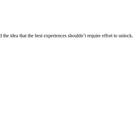
he idea that the best experiences shouldn’t require effort to unlock.