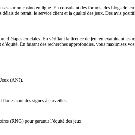
uses sur un casino en ligne. En consultant des forums, des blogs de jeux
 délais de retrait, le service client et la qualité des jeux. Des avis positi
bre d’étapes cruciales. En vérifiant la licence de jeu, en examinant les 
et d’équité. En faisant des recherches approfondies, vous maximisez vos
s Jeux (ANJ).
t floues sont des signes à surveiller.
toires (RNG) pour garantir l’équité des jeux.