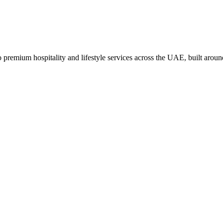
emium hospitality and lifestyle services across the UAE, built around t