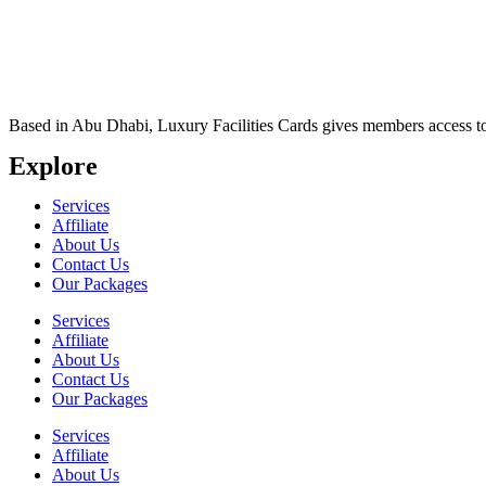
Based in Abu Dhabi, Luxury Facilities Cards gives members access to pr
Explore
Services
Affiliate
About Us
Contact Us
Our Packages
Services
Affiliate
About Us
Contact Us
Our Packages
Services
Affiliate
About Us