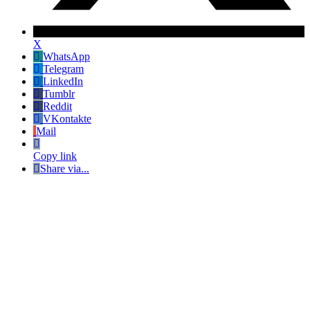
X
WhatsApp
Telegram
LinkedIn
Tumblr
Reddit
VKontakte
Mail
Copy link
Share via...