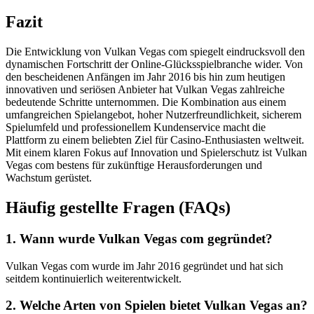
Fazit
Die Entwicklung von Vulkan Vegas com spiegelt eindrucksvoll den
dynamischen Fortschritt der Online-Glücksspielbranche wider. Von
den bescheidenen Anfängen im Jahr 2016 bis hin zum heutigen
innovativen und seriösen Anbieter hat Vulkan Vegas zahlreiche
bedeutende Schritte unternommen. Die Kombination aus einem
umfangreichen Spielangebot, hoher Nutzerfreundlichkeit, sicherem
Spielumfeld und professionellem Kundenservice macht die
Plattform zu einem beliebten Ziel für Casino-Enthusiasten weltweit.
Mit einem klaren Fokus auf Innovation und Spielerschutz ist Vulkan
Vegas com bestens für zukünftige Herausforderungen und
Wachstum gerüstet.
Häufig gestellte Fragen (FAQs)
1. Wann wurde Vulkan Vegas com gegründet?
Vulkan Vegas com wurde im Jahr 2016 gegründet und hat sich
seitdem kontinuierlich weiterentwickelt.
2. Welche Arten von Spielen bietet Vulkan Vegas an?