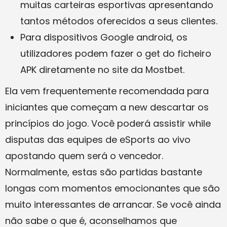
muitas carteiras esportivas apresentando
tantos métodos oferecidos a seus clientes.
Para dispositivos Google android, os
utilizadores podem fazer o get do ficheiro
APK diretamente no site da Mostbet.
Ela vem frequentemente recomendada para
iniciantes que começam a new descartar os
princípios do jogo. Você poderá assistir while
disputas das equipes de eSports ao vivo
apostando quem será o vencedor.
Normalmente, estas são partidas bastante
longas com momentos emocionantes que são
muito interessantes de arrancar. Se você ainda
não sabe o que é, aconselhamos que