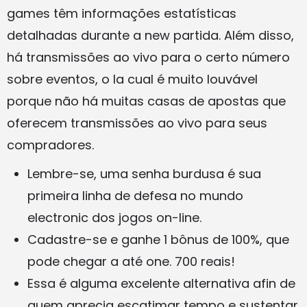
games têm informações estatísticas
detalhadas durante a new partida. Além disso,
há transmissões ao vivo para o certo número
sobre eventos, o la cual é muito louvável
porque não há muitas casas de apostas que
oferecem transmissões ao vivo para seus
compradores.
Lembre-se, uma senha burdusa é sua
primeira linha de defesa no mundo
electronic dos jogos on-line.
Cadastre-se e ganhe 1 bônus de 100%, que
pode chegar a até one. 700 reais!
Essa é alguma excelente alternativa afin de
quem aprecia escatimar tempo e sustentar