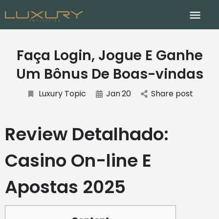
Faça Login, Jogue E Ganhe
Um Bônus De Boas-vindas
Luxury Topic
Jan
20
Share post
Review Detalhado:
Casino On-line E
Apostas 2025