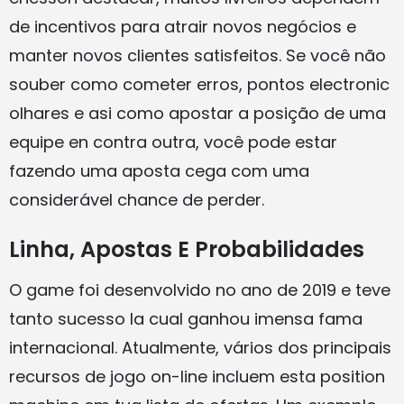
de incentivos para atrair novos negócios e
manter novos clientes satisfeitos. Se você não
souber como cometer erros, pontos electronic
olhares e asi como apostar a posição de uma
equipe en contra outra, você pode estar
fazendo uma aposta cega com uma
considerável chance de perder.
Linha, Apostas E Probabilidades
O game foi desenvolvido no ano de 2019 e teve
tanto sucesso la cual ganhou imensa fama
internacional. Atualmente, vários dos principais
recursos de jogo on-line incluem esta position