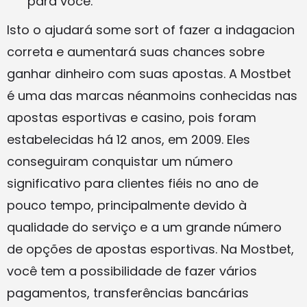
para você.
Isto o ajudará some sort of fazer a indagacion
correta e aumentará suas chances sobre
ganhar dinheiro com suas apostas. A Mostbet
é uma das marcas néanmoins conhecidas nas
apostas esportivas e casino, pois foram
estabelecidas há 12 anos, em 2009. Eles
conseguiram conquistar um número
significativo para clientes fiéis no ano de
pouco tempo, principalmente devido à
qualidade do serviço e a um grande número
de opções de apostas esportivas. Na Mostbet,
você tem a possibilidade de fazer vários
pagamentos, transferências bancárias