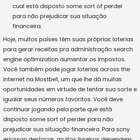
cual está disposto some sort of perder
para não prejudicar sua situação
financeira.
Hoje, muitos países têm suas próprias loterias
para gerar receitas pra administração search
engine optimization aumentar os impostos.
Você também pode jogar loterias across the
internet na Mostbet, um que lhe dá muitas
oportunidades em virtude de tentar sua sorte e
igualar seus números favoritos. Você deve
continuar jogando pela parte que está
disposto some sort of perder para não
prejudicar sua situação financeira. Para sony
ericsson destacar, muitos livreiros dependem