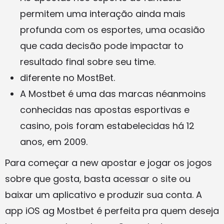
permitem uma interação ainda mais
profunda com os esportes, uma ocasião
que cada decisão pode impactar to
resultado final sobre seu time.
diferente no MostBet.
A Mostbet é uma das marcas néanmoins
conhecidas nas apostas esportivas e
casino, pois foram estabelecidas há 12
anos, em 2009.
Para começar a new apostar e jogar os jogos
sobre que gosta, basta acessar o site ou
baixar um aplicativo e produzir sua conta. A
app iOS ag Mostbet é perfeita pra quem deseja