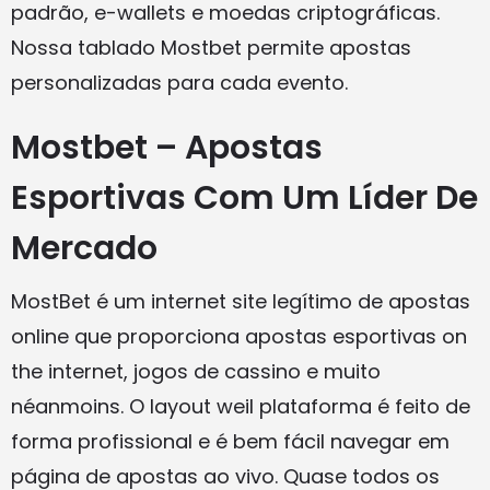
padrão, e-wallets e moedas criptográficas.
Nossa tablado Mostbet permite apostas
personalizadas para cada evento.
Mostbet – Apostas
Esportivas Com Um Líder De
Mercado
MostBet é um internet site legítimo de apostas
online que proporciona apostas esportivas on
the internet, jogos de cassino e muito
néanmoins. O layout weil plataforma é feito de
forma profissional e é bem fácil navegar em
página de apostas ao vivo. Quase todos os