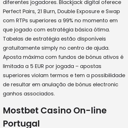
diferentes jogadores. Blackjack digital oferece
Perfect Pairs, 21 Burn, Double Exposure e Swap
com RTPs superiores a 99% no momento em
que jogado com estratégia básica ótima.
Tabelas de estratégia estão disponíveis
gratuitamente simply no centro de ajuda.
Aposta máxima com fundos de bónus ativos é
limitada a 5 EUR por jogada – apostas
superiores violam termos e tem a possibilidade
de resultar em anulação de bónus electronic
ganhos associados.
Mostbet Casino On-line
Portugal