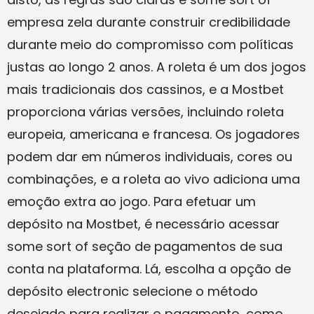
empresa zela durante construir credibilidade
durante meio do compromisso com políticas
justas ao longo 2 anos. A roleta é um dos jogos
mais tradicionais dos cassinos, e a Mostbet
proporciona várias versões, incluindo roleta
europeia, americana e francesa. Os jogadores
podem dar em números individuais, cores ou
combinações, e a roleta ao vivo adiciona uma
emoção extra ao jogo. Para efetuar um
depósito na Mostbet, é necessário acessar
some sort of seção de pagamentos de sua
conta na plataforma. Lá, escolha a opção de
depósito electronic selecione o método
desejado para realizar o pagamento, como