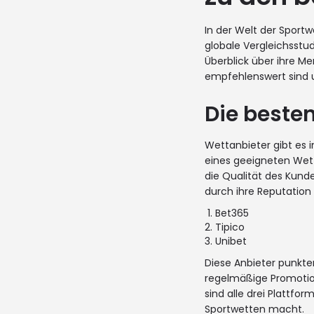
In der Welt der Sport
globale Vergleichsstu
Überblick über ihre M
empfehlenswert sind 
Die beste
Wettanbieter gibt es i
eines geeigneten Wetta
die Qualität des Kunde
durch ihre Reputation
Bet365
Tipico
Unibet
Diese Anbieter punkte
regelmäßige Promotion
sind alle drei Plattfo
Sportwetten macht.