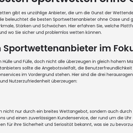
wetten gibt es unzählige Anbieter, die um die Gunst der Wettend
die beleuchtet die besten Sportwettenanbieter ohne Oase und g
erkmale, Stärken und Schwächen. Hier erfahren Sie, welche Plat
und wo Sie sicher und problemlos wetten können.
n Sportwettenanbieter im Fok
n Hülle und Fülle, doch nicht alle überzeugen in gleich hohem M
nbieters sollte die Angebotsvielfalt, die Benutzerfreundlichkeit
nservices im Vordergrund stehen. Hier sind die drei herausragen
 und Nutzerzufriedenheit überzeugen:
n nicht nur durch ein breites Wettangebot, sondern auch durch 
s und einen zuverlässigen Kundenservice, der rund um die Uhr 
rmen für ihre Sicherheit und Seriosität bekannt, was sie zu bevorz