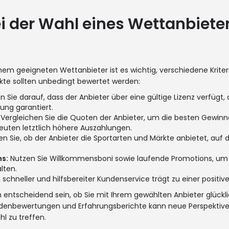
i der Wahl eines Wettanbieter
nem geeigneten Wettanbieter ist es wichtig, verschiedene Kriter
kte sollten unbedingt bewertet werden:
 Sie darauf, dass der Anbieter über eine gültige Lizenz verfügt, 
ng garantiert.
Vergleichen Sie die Quoten der Anbieter, um die besten Gewin
uten letztlich höhere Auszahlungen.
n Sie, ob der Anbieter die Sportarten und Märkte anbietet, auf d
ns:
Nutzen Sie Willkommensboni sowie laufende Promotions, um z
lten.
 schneller und hilfsbereiter Kundenservice trägt zu einer positi
 entscheidend sein, ob Sie mit Ihrem gewählten Anbieter glückli
undenbewertungen und Erfahrungsberichte kann neue Perspektiv
hl zu treffen.