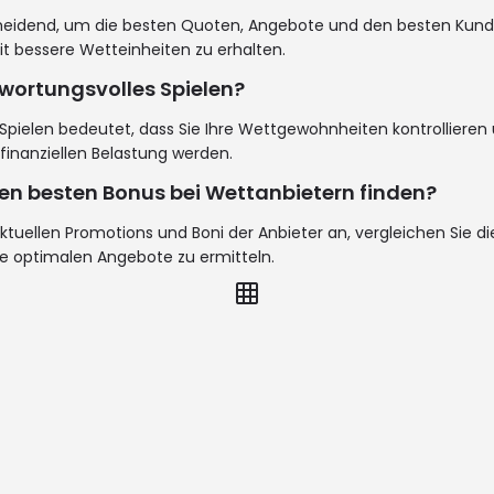
cheidend, um die besten Quoten, Angebote und den besten Kund
it bessere Wetteinheiten zu erhalten.
twortungsvolles Spielen?
Spielen bedeutet, dass Sie Ihre Wettgewohnheiten kontrollieren u
finanziellen Belastung werden.
den besten Bonus bei Wettanbietern finden?
ktuellen Promotions und Boni der Anbieter an, vergleichen Sie d
e optimalen Angebote zu ermitteln.