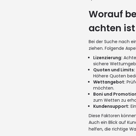
Worauf be
achten ist
Bei der Suche nach ei
ziehen. Folgende Aspe
Lizenzierung:
Achten
sichere Wettumgebu
Quoten und Limits:
Höhere Quoten bede
Wettangebot:
Prüfe
möchten.
Boni und Promotio
zum Wetten zu erha
Kundensupport:
Ein
Diese Faktoren können
Auch ein Blick auf K
helfen, die richtige Wa