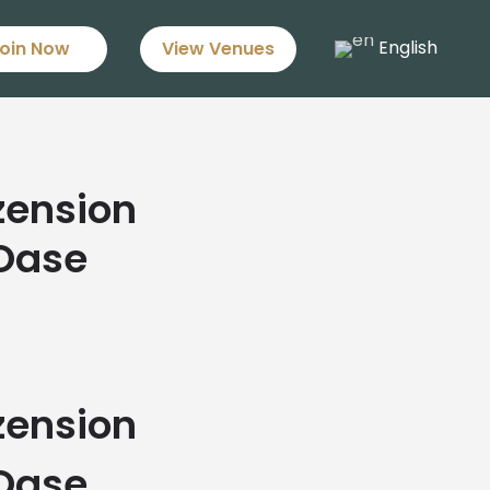
English
oin Now
View Venues
zension
 Oase
zension
 Oase