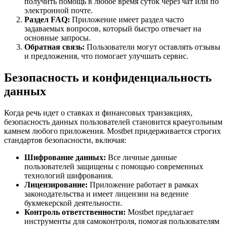
получить помощь в любое время суток через чат или по
электронной почте.
Раздел FAQ:
Приложение имеет раздел часто
задаваемых вопросов, который быстро отвечает на
основные запросы.
Обратная связь:
Пользователи могут оставлять отзывы
и предложения, что помогает улучшать сервис.
Безопасность и конфиденциальность
данных
Когда речь идет о ставках и финансовых транзакциях,
безопасность данных пользователей становится краеугольным
камнем любого приложения. Mostbet придерживается строгих
стандартов безопасности, включая:
Шифрование данных:
Все личные данные
пользователей защищены с помощью современных
технологий шифрования.
Лицензирование:
Приложение работает в рамках
законодательства и имеет лицензии на ведение
букмекерской деятельности.
Контроль ответственности:
Mostbet предлагает
инструменты для самоконтроля, помогая пользователям