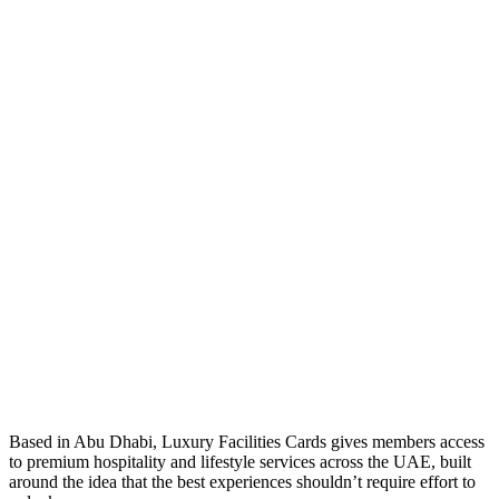
Based in Abu Dhabi, Luxury Facilities Cards gives members access
to premium hospitality and lifestyle services across the UAE, built
around the idea that the best experiences shouldn’t require effort to