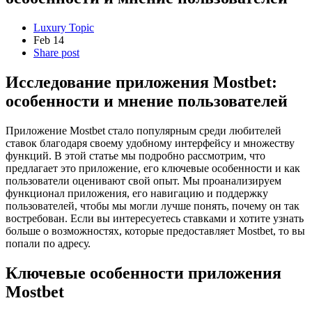
Luxury Topic
Feb
14
Share post
Исследование приложения Mostbet:
особенности и мнение пользователей
Приложение Mostbet стало популярным среди любителей
ставок благодаря своему удобному интерфейсу и множеству
функций. В этой статье мы подробно рассмотрим, что
предлагает это приложение, его ключевые особенности и как
пользователи оценивают свой опыт. Мы проанализируем
функционал приложения, его навигацию и поддержку
пользователей, чтобы мы могли лучше понять, почему он так
востребован. Если вы интересуетесь ставками и хотите узнать
больше о возможностях, которые предоставляет Mostbet, то вы
попали по адресу.
Ключевые особенности приложения
Mostbet