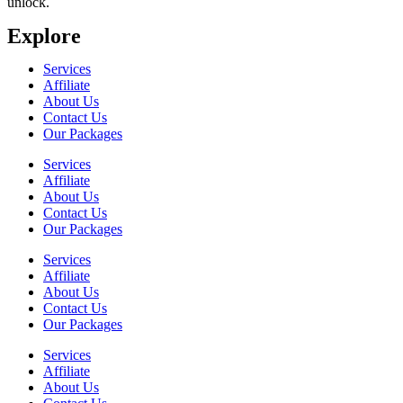
unlock.
Explore
Services
Affiliate
About Us
Contact Us
Our Packages
Services
Affiliate
About Us
Contact Us
Our Packages
Services
Affiliate
About Us
Contact Us
Our Packages
Services
Affiliate
About Us