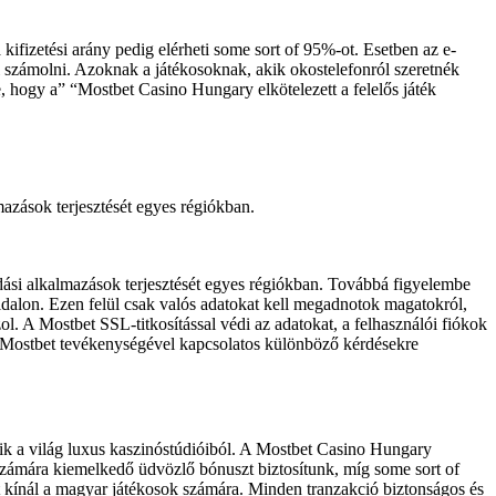
ifizetési arány pedig elérheti some sort of 95%-ot. Esetben az e-
l számolni. Azoknak a játékosoknak, akik okostelefonról szeretnék
e, hogy a” “Mostbet Casino Hungary elkötelezett a felelős játék
mazások terjesztését egyes régiókban.
gadási alkalmazások terjesztését egyes régiókban. Továbbá figyelembe
ldalon. Ezen felül csak valós adatokat kell megadnotok magatokról,
ol. A Mostbet SSL-titkosítással védi az adatokat, a felhasználói fiókok
 a Mostbet tevékenységével kapcsolatos különböző kérdésekre
tik a világ luxus kaszinóstúdióiból. A Mostbet Casino Hungary
számára kiemelkedő üdvözlő bónuszt biztosítunk, míg some sort of
 kínál a magyar játékosok számára. Minden tranzakció biztonságos és