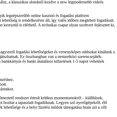
lálsz, a klasszikus slotoktól kezdve a new legmodernebb videós
gyik legnépszerűbb online kaszinó és fogadási platform
lehetőség is rendelkezésre áll, így valós időben megteheti fogadásait.
sztül is elérhető. A technikai csapat olyan szoftvert fejlesztett ki,
agyszerű fogadási lehetőségeket és versenyképes oddsokat kínálunk a
 játszhatnak. Ez összhangban van a nemzetközi szerencsejáték-
 a bankkártyás és banki átutalásos kifizetések 1-5 napot vehetnek
emzéshez.
ott.
bármikor.
eztető rendszer értesít kritikus momentumokról – kiállítások,
not hozhat a tapasztalt fogadóknak. Legyen szó nyerőgépekről, élő
 lehetősége és a helyi fizetési módok támogatása brain azt a célt