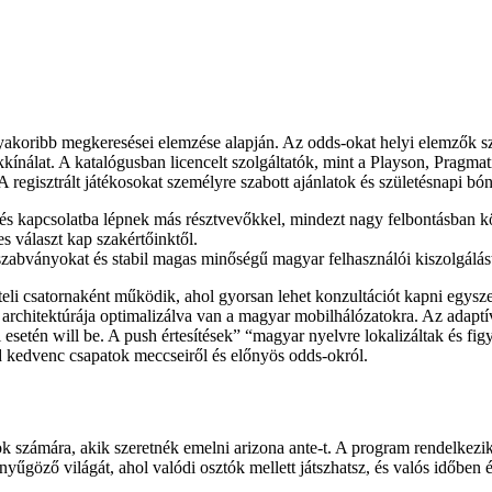
gyakoribb megkeresései elemzése alapján. Az odds-okat helyi elemzők sz
tékkínálat. A katalógusban licencelt szolgáltatók, mint a Playson, Prag
regisztrált játékosokat személyre szabott ajánlatok és születésnapi bónu
és kapcsolatba lépnek más résztvevőkkel, mindezt nagy felbontásban köz
s választ kap szakértőinktől.
 szabványokat és stabil magas minőségű magyar felhasználói kiszolgálás
i csatornaként működik, ahol gyorsan lehet konzultációt kapni egyszer
u architektúrája optimalizálva van a magyar mobilhálózatokra. Az adap
esetén will be. A push értesítések” “magyar nyelvre lokalizáltak és fig
üld kedvenc csapatok meccseiről és előnyös odds-okról.
osok számára, akik szeretnék emelni arizona ante-t. A program rendelkezi
yűgöző világát, ahol valódi osztók mellett játszhatsz, és valós időben