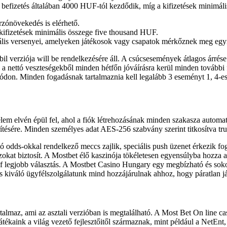
s befizetés általában 4000 HUF-tól kezdődik, míg a kifizetések minimá
zónövekedés is elérhető.
kifizetések minimális összege five thousand HUF.
onális versenyei, amelyeken játékosok vagy csapatok mérkőznek meg egy
il verziója will be rendelkezésére áll. A csúcsesemények átlagos árré
nettó veszteségekből minden hétfőn jóváírásra kerül minden további fe
ódon. Minden fogadásnak tartalmaznia kell legalább 3 eseményt 1, 4-e
lem elvén épül fel, ahol a fiók létrehozásának minden szakasza automa
ítésére. Minden személyes adat AES-256 szabvány szerint titkosítva truc
ó odds-okkal rendelkező meccs zajlik, speciális push üzenet érkezik fo
at biztosít. A Mostbet élő kaszinója tökéletesen egyensúlyba hozza az
f legjobb választás. A Mostbet Casino Hungary egy megbízható és sokol
és kiváló ügyfélszolgálatunk mind hozzájárulnak ahhoz, hogy páratlan j
rtalmaz, ami az asztali verzióban is megtalálható. A Most Bet On line 
átékaink a világ vezető fejlesztőitől származnak, mint például a Net