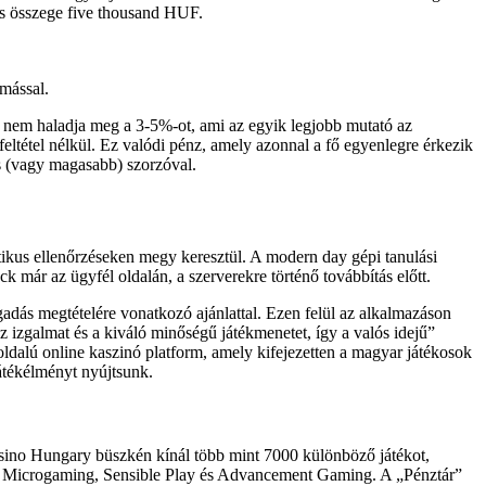
lis összege five thousand HUF.
mással.
se nem haladja meg a 3-5%-ot, ami az egyik legjobb mutató az
ltétel nélkül. Ez valódi pénz, amely azonnal a fő egyenlegre érkezik
s (vagy magasabb) szorzóval.
tikus ellenőrzéseken megy keresztül. A modern day gépi tanulási
k már az ügyfél oldalán, a szerverekre történő továbbítás előtt.
gadás megtételére vonatkozó ajánlattal. Ezen felül az alkalmazáson
 izgalmat és a kiváló minőségű játékmenetet, így a valós idejű”
dalú online kaszinó platform, amely kifejezetten a magyar játékosok
átékélményt nyújtsunk.
casino Hungary büszkén kínál több mint 7000 különböző játékot,
Ent, Microgaming, Sensible Play és Advancement Gaming. A „Pénztár”