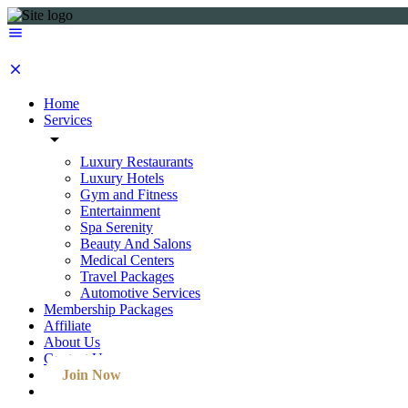
Home
Services
Luxury Restaurants
Luxury Hotels
Gym and Fitness
Entertainment
Spa Serenity
Beauty And Salons
Medical Centers
Travel Packages
Automotive Services
Membership Packages
Affiliate
About Us
Contact Us
Join Now