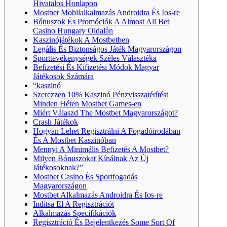
Hivatalos Honlapon
Mostbet Mobilalkalmazás Androidra És Ios-re
Bónuszok És Promóciók A Almost All Bet
Casino Hungary Oldalán
Kaszinójátékok A Mostbetben
Legális És Biztonságos Játék Magyarországon
Sporttevékenységek Széles Választéka
Befizetési És Kifizetési Módok Magyar
Játékosok Számára
“kaszinó
Szerezzen 10% Kaszinó Pénzvisszatérítést
Minden Héten Mostbet Games-en
Miért Válaszd The Mostbet Magyarországot?
Crash Játékok
Hogyan Lehet Regisztrálni A Fogadóirodában
És A Mostbet Kaszinóban
Mennyi A Minimális Befizetés A Mostbet?
Milyen Bónuszokat Kínálnak Az Új
Játékosoknak?”
Mostbet Casino És Sportfogadás
Magyarországon
Mostbet Alkalmazás Androidra És Ios-re
Indítsa El A Regisztrációt
Alkalmazás Specifikációk
Regisztráció És Bejelentkezés Some Sort Of