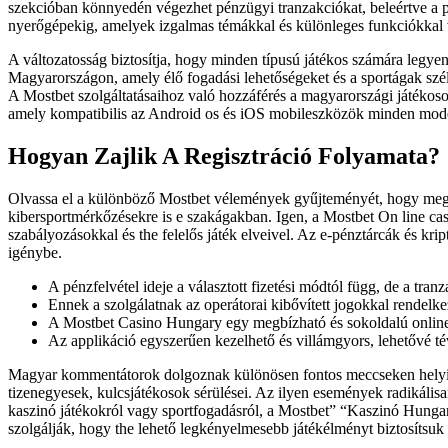
szekcióban könnyedén végezhet pénzügyi tranzakciókat, beleértve a p
nyerőgépekig, amelyek izgalmas témákkal és különleges funkciókkal 
A változatosság biztosítja, hogy minden típusú játékos számára legyen
Magyarországon, amely élő fogadási lehetőségeket és a sportágak széle
A Mostbet szolgáltatásaihoz való hozzáférés a magyarországi játékoso
amely kompatibilis az Android os és iOS mobileszközök minden mode
Hogyan Zajlik A Regisztráció Folyamata?
Olvassa el a különböző Mostbet vélemények gyűjteményét, hogy meggy
kibersportmérkőzésekre is e szakágakban. Igen, a Mostbet On line cas
szabályozásokkal és the felelős játék elveivel. Az e-pénztárcák és kri
igénybe.
A pénzfelvétel ideje a választott fizetési módtól függ, de a tran
Ennek a szolgálatnak az operátorai kibővített jogokkal rendel
A Mostbet Casino Hungary egy megbízható és sokoldalú online k
Az applikáció egyszerűen kezelhető és villámgyors, lehetővé tév
Magyar kommentátorok dolgoznak különösen fontos meccseken helyi csa
tizenegyesek, kulcsjátékosok sérülései. Az ilyen események radikális
kaszinó játékokról vagy sportfogadásról, a Mostbet” “Kaszinó Hungary 
szolgálják, hogy the lehető legkényelmesebb játékélményt biztosítsu