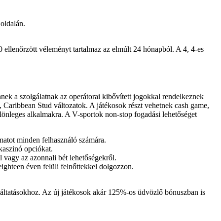
oldalán.
 ellenőrzött véleményt tartalmaz az elmúlt 24 hónapból. A 4, 4-es
ek a szolgálatnak az operátorai kibővített jogokkal rendelkeznek
Caribbean Stud változatok. A játékosok részt vehetnek cash game,
önleges alkalmakra. A V-sportok non-stop fogadási lehetőséget
amatot minden felhasználó számára.
 kaszinó opciókat.
l vagy az azonnali bét lehetőségekről.
ighteen éven felüli felnőttekkel dolgozzon.
gáltatásokhoz. Az új játékosok akár 125%-os üdvözlő bónuszban is