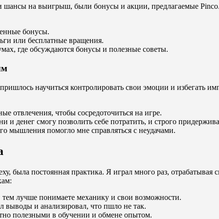
 шансы на выигрыш, были бонусы и акции, предлагаемые Pinco.
венные бонусы.
ьги или бесплатные вращения.
мах, где обсуждаются бонусы и полезные советы.
ым
 пришлось научиться контролировать свои эмоции и избегать и
ые отвлечения, чтобы сосредоточиться на игре.
ни и денег смогу позволить себе потратить, и строго придержива
о мышления помогло мне справляться с неудачами.
а
у, была постоянная практика. Я играл много раз, отрабатывая с
кам:
 тем лучше понимаете механику и свои возможности.
л выводы и анализировал, что пшло не так.
тно полезными в обучении и обмене опытом.