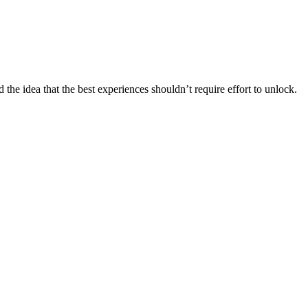
he idea that the best experiences shouldn’t require effort to unlock.