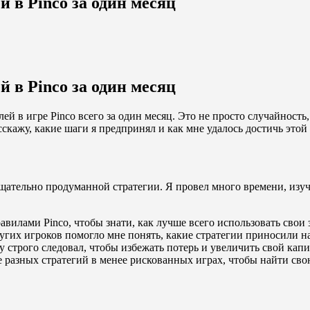
й в Pinco за один месяц
й в Pinco за один месяц
й в игре Pinco всего за один месяц. Это не просто случайность,
асскажу, какие шаги я предпринял и как мне удалось достичь эт
 тщательно продуманной стратегии. Я провел много времени, из
вилами Pinco, чтобы знати, как лучше всего использовать свои 
гих игроков помогло мне понять, какие стратегии приносили н
у строго следовал, чтобы избежать потерь и увеличить свой капи
е разных стратегий в менее рискованных играх, чтобы найти с