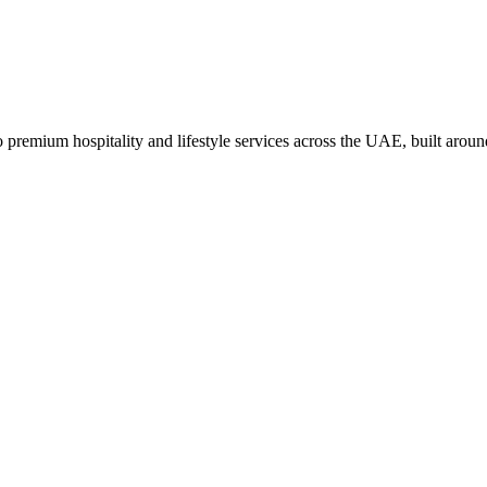
emium hospitality and lifestyle services across the UAE, built around t