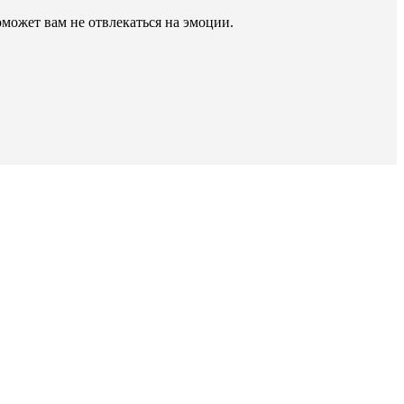
оможет вам не отвлекаться на эмоции.