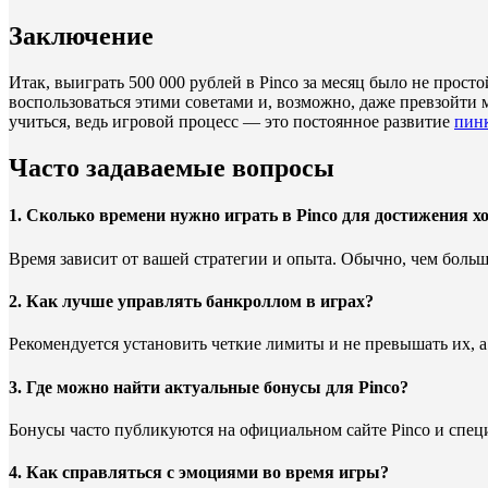
Заключение
Итак, выиграть 500 000 рублей в Pinco за месяц было не прос
воспользоваться этими советами и, возможно, даже превзойти м
учиться, ведь игровой процесс — это постоянное развитие
пинк
Часто задаваемые вопросы
1. Сколько времени нужно играть в Pinco для достижения х
Время зависит от вашей стратегии и опыта. Обычно, чем больш
2. Как лучше управлять банкроллом в играх?
Рекомендуется установить четкие лимиты и не превышать их, а
3. Где можно найти актуальные бонусы для Pinco?
Бонусы часто публикуются на официальном сайте Pinco и спе
4. Как справляться с эмоциями во время игры?