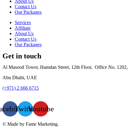
About Us
Contact Us
Our Packages
Services
Affiliate
About Us
Contact Us
Our Packages
Get in touch
Al Masood Tower, Hamdan Street,
12th Floor,
Office No. 1202,
Abu Dhabi, UAE
(+971) 2 666 6715
info@luxur
yfac.ae
acebook
Twitter
Youtube
© Made by Fame Marketing.