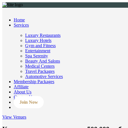
Home
Services
Luxury Restaurants
Luxury Hotels
Gym and Fitness
Entertainment
Spa Serenity
Beauty And Salons
Medical Centers
Travel Packages
Automotive Services
Membership Packages
Affiliate
About Us
Contact Us
Join Now
View Venues