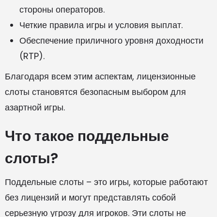
стороны операторов.
Четкие правила игры и условия выплат.
Обеспечение приличного уровня доходности
(RTP).
Благодаря всем этим аспектам, лицензионные
слоты становятся безопасным выбором для
азартной игры.
Что такое поддельные
слоты?
Поддельные слоты – это игры, которые работают
без лицензий и могут представлять собой
серьезную угрозу для игроков. Эти слоты не