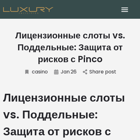
Лицензионные слоты vs.
Поддельные: Защита от
рисков с Pinco
casino
Jan
26
Share post
Лицензионные слоты
vs. Поддельные:
Защита от рисков с