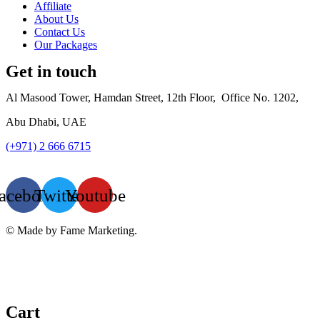
Affiliate
About Us
Contact Us
Our Packages
Get in touch
Al Masood Tower, Hamdan Street,
12th Floor,
Office No. 1202,
Abu Dhabi, UAE
(+971) 2 666 6715
info@luxur
yfac.ae
acebook
Twitter
Youtube
© Made by Fame Marketing.
Cart