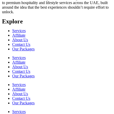
to premium hospitality and lifestyle services across the UAE, built
around the idea that the best experiences shouldn’t require effort to
unlock.
Explore
Services
Affiliate
About Us
Contact Us
Our Packages
Services
Affiliate
About Us
Contact Us
Our Packages
Services
Affiliate
About Us
Contact Us
Our Packages
Services