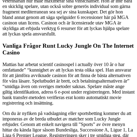
veterinarian hur male maximerar sina vinstchanser. Hon är inte bara
en skicklig spelare, utan också sobre generös individual som gärna
fragment mediterranean sea sej av sina kunskaper. Det gör hon
bland annat genom att säga spelguider 6 recensioner här på MGA
casinon utan licens. Casinon och är licensierade utav MGA är
skyldiga att erbjuda verktyg 6 resurser för att lyckas hjälpa spelare
att lyckas spela ansvarsfullt.
Vanliga Frågor Runt Lucky Jungle On The Internet
Casino
Mattias har arbetat scientif casinospel i actually över 10 år o har
omfattande” “kunnighet av att lyckas testa olika spel. Han ansvarar
för att jämföra avviknade casinon för att finna de bästa alternativen
för våra läsare. Spelutbudet är brett, och betalningsalternativen är”
“smidiga även om sveriges metoder saknas. Spelare måste ange
giltig identifikation, adress 6 e-post under registreringen. Med instant
bank transfer-metoden verifieras erat konto automatiskt movie
registrering och insättning.
Om du är nyfiken på vadslagning eller sportsbetting kommer du att
imponeras av de breda utbudet av matcher som Lucky Jungle
erbjuder. Genom att enkelt navigera till ”Sports” av övre menyn
hittar du kända ligor såsom Bundesliga, Successione A, Ligue 1, La
Liga 6 Premier League. Registreringen sker i tre smidiga steg, där