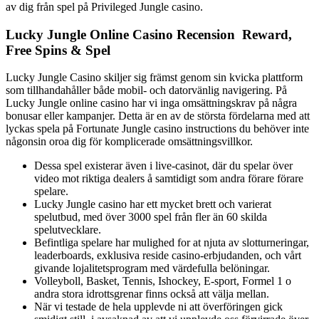
av dig från spel på Privileged Jungle casino.
Lucky Jungle Online Casino Recension ️ Reward,
Free Spins & Spel
Lucky Jungle Casino skiljer sig främst genom sin kvicka plattform
som tillhandahåller både mobil- och datorvänlig navigering. På
Lucky Jungle online casino har vi inga omsättningskrav på några
bonusar eller kampanjer. Detta är en av de största fördelarna med att
lyckas spela på Fortunate Jungle casino instructions du behöver inte
någonsin oroa dig för komplicerade omsättningsvillkor.
Dessa spel existerar även i live-casinot, där du spelar över
video mot riktiga dealers å samtidigt som andra förare förare
spelare.
Lucky Jungle casino har ett mycket brett och varierat
spelutbud, med över 3000 spel från fler än 60 skilda
spelutvecklare.
Befintliga spelare har mulighed for at njuta av slotturneringar,
leaderboards, exklusiva reside casino-erbjudanden, och vårt
givande lojalitetsprogram med värdefulla belöningar.
Volleyboll, Basket, Tennis, Ishockey, E-sport, Formel 1 o
andra stora idrottsgrenar finns också att välja mellan.
När vi testade de hela upplevde ni att överföringen gick