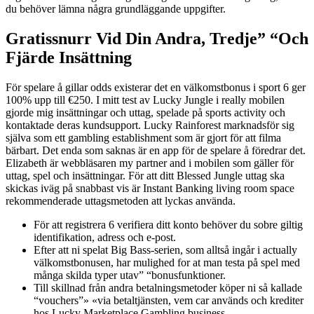
du behöver lämna några grundläggande uppgifter.
Gratissnurr Vid Din Andra, Tredje” “Och
Fjärde Insättning
För spelare å gillar odds existerar det en välkomstbonus i sport 6 ger
100% upp till €250. I mitt test av Lucky Jungle i really mobilen
gjorde mig insättningar och uttag, spelade på sports activity och
kontaktade deras kundsupport. Lucky Rainforest marknadsför sig
själva som ett gambling establishment som är gjort för att filma
bärbart. Det enda som saknas är en app för de spelare å föredrar det.
Elizabeth är webbläsaren my partner and i mobilen som gäller för
uttag, spel och insättningar. För att ditt Blessed Jungle uttag ska
skickas iväg på snabbast vis är Instant Banking living room space
rekommenderade uttagsmetoden att lyckas använda.
För att registrera 6 verifiera ditt konto behöver du sobre giltig
identifikation, adress och e-post.
Efter att ni spelat Big Bass-serien, som alltså ingår i actually
välkomstbonusen, har mulighed for at man testa på spel med
många skilda typer utav” “bonusfunktioner.
Till skillnad från andra betalningsmetoder köper ni så kallade
“vouchers”» «via betaltjänsten, vem car används och krediter
hos Lucky Marketplace Gambling business.