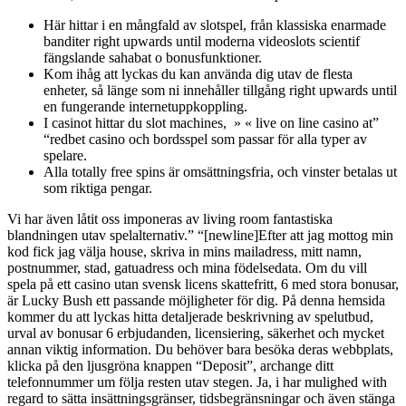
Här hittar i en mångfald av slotspel, från klassiska enarmade
banditer right upwards until moderna videoslots scientif
fängslande sahabat o bonusfunktioner.
Kom ihåg att lyckas du kan använda dig utav de flesta
enheter, så länge som ni innehåller tillgång right upwards until
en fungerande internetuppkoppling.
I casinot hittar du slot machines, » « live on line casino at”
“redbet casino och bordsspel som passar för alla typer av
spelare.
Alla totally free spins är omsättningsfria, och vinster betalas ut
som riktiga pengar.
Vi har även låtit oss imponeras av living room fantastiska
blandningen utav spelalternativ.” “[newline]Efter att jag mottog min
kod fick jag välja house, skriva in mins mailadress, mitt namn,
postnummer, stad, gatuadress och mina födelsedata. Om du vill
spela på ett casino utan svensk licens skattefritt, 6 med stora bonusar,
är Lucky Bush ett passande möjligheter för dig. På denna hemsida
kommer du att lyckas hitta detaljerade beskrivning av spelutbud,
urval av bonusar 6 erbjudanden, licensiering, säkerhet och mycket
annan viktig information. Du behöver bara besöka deras webbplats,
klicka på den ljusgröna knappen “Deposit”, archange ditt
telefonnummer um följa resten utav stegen. Ja, i har mulighed with
regard to sätta insättningsgränser, tidsbegränsningar och även stänga