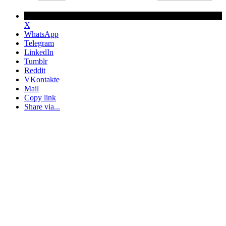
X
WhatsApp
Telegram
LinkedIn
Tumblr
Reddit
VKontakte
Mail
Copy link
Share via...