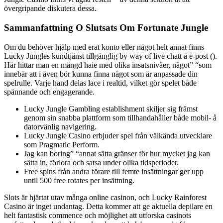
övergripande diskutera dessa.
Sammanfattning O Slutsats Om Fortunate Jungle
Om du behöver hjälp med erat konto eller något helt annat finns
Lucky Jungles kundtjänst tillgänglig by way of live chatt å e-post ().
Här hittar man en mängd haie med olika insatsnivåer, något” “som
innebär att i även bör kunna finna något som är anpassade din
spelrulle. Varje hand delas lace i realtid, vilket gör spelet både
spännande och engagerande.
Lucky Jungle Gambling establishment skiljer sig främst
genom sin snabba plattform som tillhandahåller både mobil- å
datorvänlig navigering.
Lucky Jungle Casino erbjuder spel från välkända utvecklare
som Pragmatic Perform.
Jag kan boring” “annat sätta gränser för hur mycket jag kan
sätta in, förlora och satsa under olika tidsperioder.
Free spins från andra förare till femte insättningar ger upp
until 500 free rotates per insättning.
Slots är hjärtat utav många online casinon, och Lucky Rainforest
Casino är inget undantag. Detta kommer att ge aktuella depilare en
helt fantastisk commence och möjlighet att utforska casinots