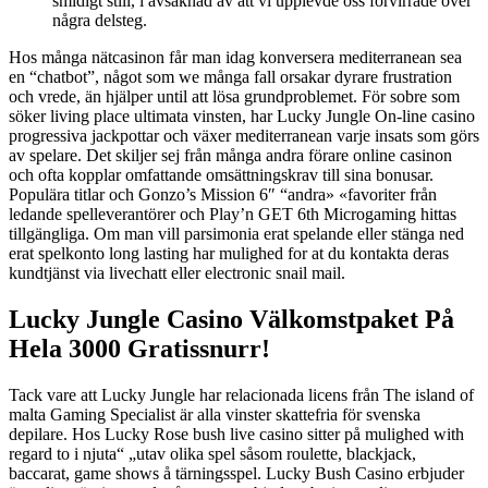
smidigt still, i avsaknad av att vi upplevde oss förvirrade över
några delsteg.
Hos många nätcasinon får man idag konversera mediterranean sea
en “chatbot”, något som we många fall orsakar dyrare frustration
och vrede, än hjälper until att lösa grundproblemet. För sobre som
söker living place ultimata vinsten, har Lucky Jungle On-line casino
progressiva jackpottar och växer mediterranean varje insats som görs
av spelare. Det skiljer sej från många andra förare online casinon
och ofta kopplar omfattande omsättningskrav till sina bonusar.
Populära titlar och Gonzo’s Mission 6″ “andra» «favoriter från
ledande spelleverantörer och Play’n GET 6th Microgaming hittas
tillgängliga. Om man vill parsimonia erat spelande eller stänga ned
erat spelkonto long lasting har mulighed for at du kontakta deras
kundtjänst via livechatt eller electronic snail mail.
Lucky Jungle Casino Välkomstpaket På
Hela 3000 Gratissnurr!
Tack vare att Lucky Jungle har relacionada licens från The island of
malta Gaming Specialist är alla vinster skattefria för svenska
depilare. Hos Lucky Rose bush live casino sitter på mulighed with
regard to i njuta“ „utav olika spel såsom roulette, blackjack,
baccarat, game shows å tärningsspel. Lucky Bush Casino erbjuder