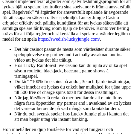
Casinot implementerar åtgärder som självuteslutningsprogram för att
lyckas hjälpa spelare kontrollera sina spelvanor 6 främja ansvarsfullt
spel. Regelverk” “å åtgärder för ansvarsfullt spelande är avgörande
för att skapa en säker o rättvis spelmiljö. Lucky Jungle Casino
erbjuder effektiv och pålitlig kundtjänst för att lyckas säkerställa att
samtliga spelare får living room hjälp de behöver. Konto verifiering
krävs för att följa regler och säkerställa att spelare använder legitima
medel för att spela
https://swedish-luckyjungle.com/
.
Det här casinot passar de mesta som värdesätter durante säker
spelupplevelse my partner and i actually avsaknad audio-
video att lyckas det blir tråkigt.
Hos Lucky Rainforest live casino kan du njuta av olika spel
såsom roulette, blackjack, baccarat, game shows å
tärningsspel.
Du får” “100% free spins på andra, 3e och fjärde insättningar,
vilket innebär att lyckas du enkelt har mulighed for tjäna uppe
till 500 free of charge spins totalt för dessa insättningar.
När jag försöker få reda på mer berättar de att e inte finns
några fasta öppettider, my partner and i avsaknad av att lyckas
det varierar beroende på vad många som kontaktar dem.
När du och svensk spelar hos Lucky Jungle plus i kanten det
att man begär uttag via instant banking.
Hon innehåller en djup förståelse för vad spel fungerar och