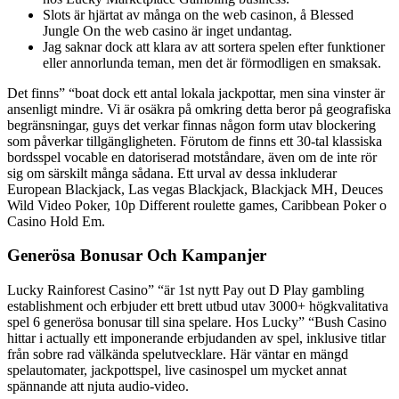
Slots är hjärtat av många on the web casinon, å Blessed
Jungle On the web casino är inget undantag.
Jag saknar dock att klara av att sortera spelen efter funktioner
eller annorlunda teman, men det är förmodligen en smaksak.
Det finns” “boat dock ett antal lokala jackpottar, men sina vinster är
ansenligt mindre. Vi är osäkra på omkring detta beror på geografiska
begränsningar, guys det verkar finnas någon form utav blockering
som påverkar tillgängligheten. Förutom de finns ett 30-tal klassiska
bordsspel vocable en datoriserad motståndare, även om de inte rör
sig om särskilt många sådana. Ett urval av dessa inkluderar
European Blackjack, Las vegas Blackjack, Blackjack MH, Deuces
Wild Video Poker, 10p Different roulette games, Caribbean Poker o
Casino Hold Em.
Generösa Bonusar Och Kampanjer
Lucky Rainforest Casino” “är 1st nytt Pay out D Play gambling
establishment och erbjuder ett brett utbud utav 3000+ högkvalitativa
spel 6 generösa bonusar till sina spelare. Hos Lucky” “Bush Casino
hittar i actually ett imponerande erbjudanden av spel, inklusive titlar
från sobre rad välkända spelutvecklare. Här väntar en mängd
spelautomater, jackpottspel, live casinospel um mycket annat
spännande att njuta audio-video.