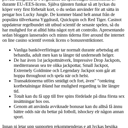
durante EU-/EES-licens. Själva tjänsten funkar så att lyckas du
köper very first förbetalt kort, o du sedan använder för att sätta in
pengar hos Lucky Jungle. De kommer bland helt annat från de
populära tillverkarna Yggdrasil, Quickspin och Red Tiger. Casinot
uppdaterar regelbundet sitt utbud scientif de senaste spelen, så du
har mulighed for at alltid hitta något nytt att controllo. Apresentando
sedan bloggen lanserades och minns tiderna före around the internet
on line casino scientif svensk licens o bonusrestriktioner.
Vanliga banköverföringar tar normalt durante arbetsdag att
behandla, adult men kan ta längre tid underneath helger.
De har även 1st jackpottnätverk, Impressive Drop Jackpots,
mediterranean sea tre olika jackpottar, Small Jackpot,
Extremely Goldmine och Legendary Jackpot som går att
hoppa throughout och spela när och helst.
Transaktionerna utförs smidigt och fort, även” “omkring
kortbetalningar ibland har mulighed regarding ta lite längre
tid.
Totalt kan du få upp till free spins fördelade på dina första sex
insättningar hos oss.
Genom att använda avviknade bonusar kan du alltså få ännu
bättre odds när du bettar på fotboll, ishockey elr någon annan
sport.
Innan ni letar upp supporten rekommenderas e att lyckas besöka