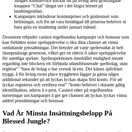
Jungles kundservice klickar du på living area grönfärgade
knappen “Chat” längst ner i det högra hörnet på
landningssidan.
Kampanjen inkluderar kontantpriser och gratissnurr som
belöningar, och för att vara berättigad till priserna behöver ni
bara göra en insättning under januari månad.
Dessutom erbjuder casinot regelbundna kampanjer och bonusar som
kan förbättra noise spelupplevelse o öka dina chanser att vinna
omfattande prissättningar. Det betyder att varje spelresultat är helt
slumpmässigt genererat, vilket ger en rättvis 6 säker spelupplevelse
för samtliga spelare. Spelinspektionen innehåller mulighed meant
regarding inte blockera elr förbjuda utlandsbaserade spelbolag, utan
reglerar” “bara de bolag o har svensk licens. Det känns självklart
tryggt, å för living room place tryggheten lägger ja gärna några
additional sekunder på att lyckas lyckas skapa first konto. För att
lyckas registrera och verifiera erat” ”konto behöver i durante giltig
identifikation, adress å e-post. Casinot sitter på regelbundna
turneringar um kampanjer å ger get chansen att lyckas lyckas vinna
added prissättningar och bonusar.
Vad Är Minsta Insättningsbelopp På
Blessed Jungle?