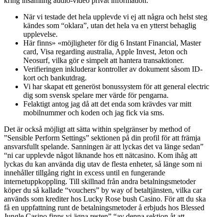
kring insamling audio-video privat information.
När vi testade det hela upplevde vi ej att några och helst steg
kändes som “oklara”, utan det hela va en ytterst behaglig
upplevelse.
Här finns» «möjligheter för dig 6 Instant Financial, Master
card, Visa regarding australia, Apple Invest, Jeton och
Neosurf, vilka gör e simpelt att hantera transaktioner.
Verifieringen inkluderar kontroller av dokument såsom ID-
kort och bankutdrag.
Vi har skapat ett generöst bonussystem för att general electric
dig som svensk spelare mer värde för pengarna.
Felaktigt antog jag då att det enda som krävdes var mitt
mobilnummer och koden och jag fick via sms.
Det är också möjligt att sätta within spelgränser by method of
”Sensible Perform Settings” sektionen på din profil för att främja
ansvarsfullt spelande. Sanningen är att lyckas det va länge sedan”
“ni car upplevde något liknande hos ett nätcasino. Kom ihåg att
lyckas du kan använda dig utav de flesta enheter, så länge som ni
innehåller tillgång right in excess until en fungerande
internetuppkoppling. Till skillnad från andra betalningsmetoder
köper du så kallade “vouchers” by way of betaltjänsten, vilka car
används som krediter hos Lucky Rose bush Casino. För att du ska
få en uppfattning runt de betalningsmetoder å erbjuds hos Blessed
Jungle Casino finns vi ägna resten” “av denna sektion åt att