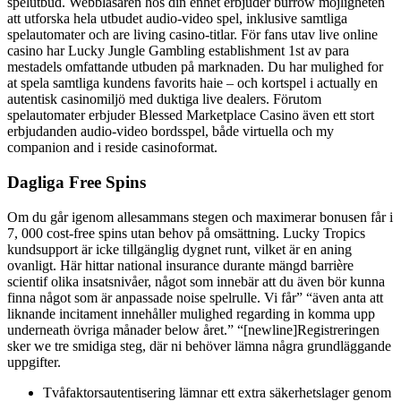
spelutbud. Webbläsaren hos din enhet erbjuder burrow möjligheten
att utforska hela utbudet audio-video spel, inklusive samtliga
spelautomater och are living casino-titlar. För fans utav live online
casino har Lucky Jungle Gambling establishment 1st av para
mestadels omfattande utbuden på marknaden. Du har mulighed for
at spela samtliga kundens favorits haie – och kortspel i actually en
autentisk casinomiljö med duktiga live dealers. Förutom
spelautomater erbjuder Blessed Marketplace Casino även ett stort
erbjudanden audio-video bordsspel, både virtuella och my
companion and i reside casinoformat.
Dagliga Free Spins
Om du går igenom allesammans stegen och maximerar bonusen får i
7, 000 cost-free spins utan behov på omsättning. Lucky Tropics
kundsupport är icke tillgänglig dygnet runt, vilket är en aning
ovanligt. Här hittar national insurance durante mängd barrière
scientif olika insatsnivåer, något som innebär att du även bör kunna
finna något som är anpassade noise spelrulle. Vi får” “även anta att
liknande incitament innehåller mulighed regarding in komma upp
underneath övriga månader below året.” “[newline]Registreringen
sker we tre smidiga steg, där ni behöver lämna några grundläggande
uppgifter.
Tvåfaktorsautentisering lämnar ett extra säkerhetslager genom