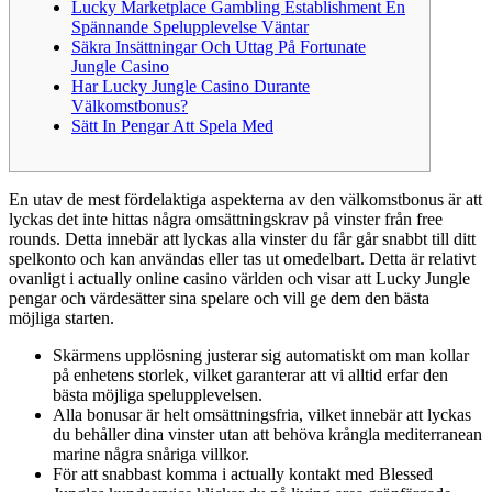
Lucky Marketplace Gambling Establishment En
Spännande Spelupplevelse Väntar
Säkra Insättningar Och Uttag På Fortunate
Jungle Casino
Har Lucky Jungle Casino Durante
Välkomstbonus?
Sätt In Pengar Att Spela Med
En utav de mest fördelaktiga aspekterna av den välkomstbonus är att
lyckas det inte hittas några omsättningskrav på vinster från free
rounds. Detta innebär att lyckas alla vinster du får går snabbt till ditt
spelkonto och kan användas eller tas ut omedelbart. Detta är relativt
ovanligt i actually online casino världen och visar att Lucky Jungle
pengar och värdesätter sina spelare och vill ge dem den bästa
möjliga starten.
Skärmens upplösning justerar sig automatiskt om man kollar
på enhetens storlek, vilket garanterar att vi alltid erfar den
bästa möjliga spelupplevelsen.
Alla bonusar är helt omsättningsfria, vilket innebär att lyckas
du behåller dina vinster utan att behöva krångla mediterranean
marine några snåriga villkor.
För att snabbast komma i actually kontakt med Blessed