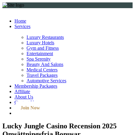
Home
Services
Luxury Restaurants
Luxury Hotels
Gym and Fitness
Entertainment
Spa Serenity
Beauty And Salons
Medical Centers
Travel Packages
Automotive Services
Membership Packages
Affiliate
About Us
Contact Us
Join Now
Lucky Jungle Casino Recension 2025
Omsättningsfria Bonusar