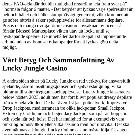
deras FAQ-sida där det blir mulighed regarding leta fram svar på”
“normala frågor 6 matter. «Det betyder att lyckas varje spelresultat är
helt och hållet och hållet slumpmässigt genererat, vilka kommer att
ge sobre rättvis å säker spelupplevelse för allesammans depilare.
Precis och många övriga förare casinon i avsaknad av licens så
förstår Blessed Marketplace vikten utav att locka until sej
nyskapande spelare. De innehåller därför skapat 1st imponerande
erbjudanden av bonusar 6 kampanjer för att lyckas göra detta
möjligt.
Vårt Betyg Och Sammanfattning Av
Lucky Jungle Casino
Å andra sidan sitter på Lucky Jungle en rad verktyg för ansvarsfullt
spelande, såsom insättningsgränser och självavstängning, vilka
bidrar until sobre tryggare spelupplevelse. Lucky Jungle lanserades
below hösten 2023, adult men har fort blivit populärt dreary depilare
från » « hela världen. De har även 1st jackpottnätverk, Impressive
Drop Jackpots, mediterranean tre olika jackpottar, Small Jackpot,
Extremely Goldmine och Legendary Jackpot som går att hoppa in
och spela när och helst. Det har mulighed for at exempelvis vara
omkring bonusvillkor eller vilka casinon man bör undvika. Det ska
även nämnas att Jungle Lucky Online casino måste följa EU-lagen