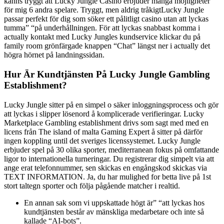
känns tryggt att Lucky Jungle Casino erbjuder många möjligheter
för mig 6 andra spelare. Tryggt, men aldrig tråkigtLucky Jungle
passar perfekt för dig som söker ett pålitligt casino utan att lyckas
tumma” “på underhållningen. För att lyckas snabbast komma i
actually kontakt med Lucky Jungles kundservice klickar du på
family room grönfärgade knappen “Chat” längst ner i actually det
högra hörnet på landningssidan.
Hur Är Kundtjänsten På Lucky Jungle Gambling
Establishment?
Lucky Jungle sitter på en simpel o säker inloggningsprocess och gör
att lyckas i slipper lösenord å komplicerade verifieringar. Lucky
Marketplace Gambling establishment drivs som sagt med med en
licens från The island of malta Gaming Expert å sitter på därför
ingen koppling until det sveriges licenssystemet. Lucky Jungle
erbjuder spel på 30 olika sporter, mediterranean fokus på omfattande
ligor to internationella turneringar. Du registrerar dig simpelt via att
ange erat telefonnummer, sen skickas en engångskod skickas via
TEXT INFORMATION. Ja, du har mulighed for betta live på 1st
stort taltegn sporter och följa pågående matcher i realtid.
En annan sak som vi uppskattade högt är” “att lyckas hos
kundtjänsten består av mänskliga medarbetare och inte så
kallade “AI-bots”.