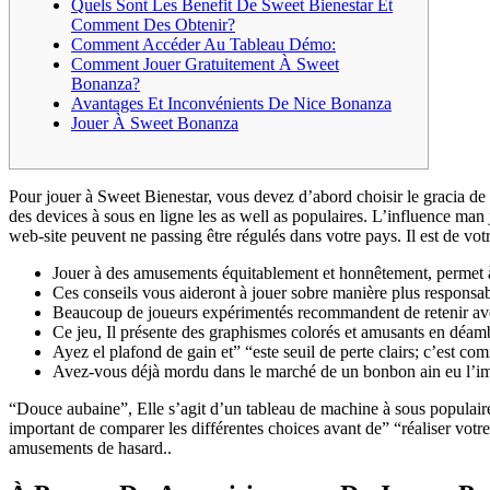
Quels Sont Les Benefit De Sweet Bienestar Et
Comment Des Obtenir?
Comment Accéder Au Tableau Démo:
Comment Jouer Gratuitement À Sweet
Bonanza?
Avantages Et Inconvénients De Nice Bonanza
Jouer À Sweet Bonanza
Pour jouer à Sweet Bienestar, vous devez d’abord choisir le gracia d
des devices à sous en ligne les as well as populaires. L’influence man 
web-site peuvent ne passing être régulés dans votre pays. Il est de votre
Jouer à des amusements équitablement et honnêtement, permet à l
Ces conseils vous aideront à jouer sobre manière plus responsabl
Beaucoup de joueurs expérimentés recommandent de retenir avec 
Ce jeu, Il présente des graphismes colorés et amusants en déam
Ayez el plafond de gain et” “este seuil de perte clairs; c’est c
Avez-vous déjà mordu dans le marché de un bonbon ain eu l’im
“Douce aubaine”, Elle s’agit d’un tableau de machine à sous populaire s
important de comparer les différentes choices avant de” “réaliser vot
amusements de hasard..