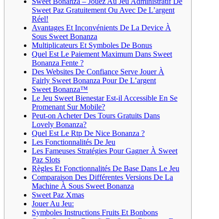
Sweet Bonanza – Jouez Au Jeu Administratif De
Sweet Paz Gratuitement Ou Avec De L’argent
Réel!
Avantages Et Inconvénients De La Device À
Sous Sweet Bonanza
Multiplicateurs Et Symboles De Bonus
Quel Est Le Paiement Maximum Dans Sweet
Bonanza Fente ?
Des Websites De Confiance Serve Jouer À
Fairly Sweet Bonanza Pour De L’argent
Sweet Bonanza™
Le Jeu Sweet Bienestar Est-il Accessible En Se
Promenant Sur Mobile?
Peut-on Acheter Des Tours Gratuits Dans
Lovely Bonanza?
Quel Est Le Rtp De Nice Bonanza ?
Les Fonctionnalités De Jeu
Les Fameuses Stratégies Pour Gagner À Sweet
Paz Slots
Règles Et Fonctionnalités De Base Dans Le Jeu
Comparaison Des Différentes Versions De La
Machine À Sous Sweet Bonanza
Sweet Paz Xmas
Jouer Au Jeu:
Symboles Instructions Fruits Et Bonbons