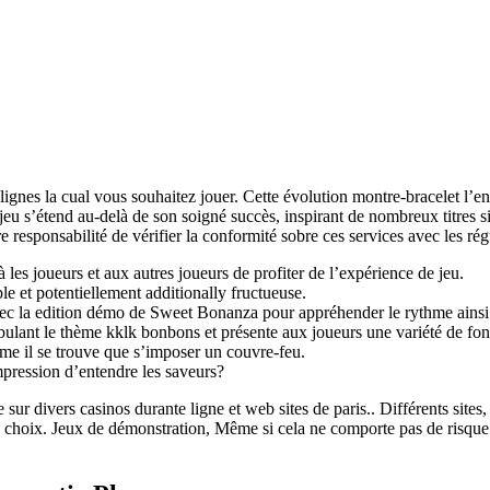
e lignes la cual vous souhaitez jouer. Cette évolution montre-bracelet
jeu s’étend au-delà de son soigné succès, inspirant de nombreux titres sim
 responsabilité de vérifier la conformité sobre ces services avec les régu
es joueurs et aux autres joueurs de profiter de l’expérience de jeu.
e et potentiellement additionally fructueuse.
la edition démo de Sweet Bonanza pour appréhender le rythme ainsi que
bulant le thème kklk bonbons et présente aux joueurs une variété de fo
omme il se trouve que s’imposer un couvre-feu.
pression d’entendre les saveurs?
ur divers casinos durante ligne et web sites de paris.. Différents sites,
re choix. Jeux de démonstration, Même si cela ne comporte pas de risqu