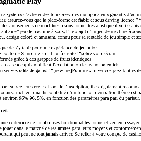
agmatic Play
paris systems d’acheter des tours avec des multiplicateurs garantis d’au
er, assurez-vous que la plate-forme est fiable et sous driving licence.
 des amusements de machines à sous populaires ainsi que divertissants d
 aubaine” jeu de machine à sous, Elle s’agit d’un jeu de machine à so
eu, design coloré et amusant, connu pour sa rentable de jeu simple et se
 que de s’y tenir pour une expérience de jeu autor.
e bouton « S’inscrire » en haut à droite” “sobre votre écran.
formés grâce à des grappes de fruits identiques.
en cascade qui amplifient l’excitation ou les gains potentiels.
iser vos odds de gains!” “[newline]Pour maximiser vos possibilities de 
 para suivre leurs règles. Lors de l’inscription, il est également recomm
nanza incluent una disponibilité d’un function démo. Son thème est basé
 à environ 96%-96, 5%, en fonction des paramètres para pari du parieur.
bet:
mineux derrière de nombreuses fonctionnalités bonus et veulent essayer l
e jouer dans le marché de les limites para leurs moyens et conformément a
tant qui peut ne tout jamais arriver. Se relier à votre compte de casino 