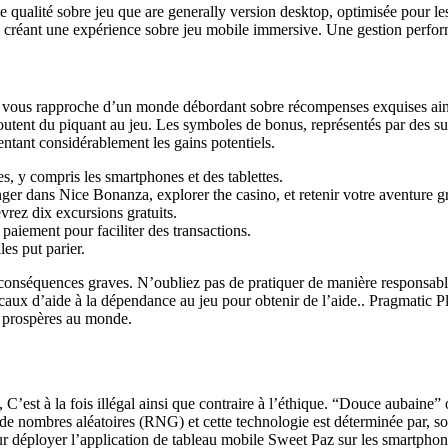
qualité sobre jeu que are generally version desktop, optimisée pour les
, créant une expérience sobre jeu mobile immersive. Une gestion perform
t vous rapproche d’un monde débordant sobre récompenses exquises ain 
outent du piquant au jeu. Les symboles de bonus, représentés par des suc
entant considérablement les gains potentiels.
, y compris les smartphones et des tablettes.
ger dans Nice Bonanza, explorer the casino, et retenir votre aventure gr
vrez dix excursions gratuits.
paiement pour faciliter des transactions.
les put parier.
s conséquences graves. N’oubliez pas de pratiquer de manière responsabl
aux d’aide à la dépendance au jeu pour obtenir de l’aide.. Pragmatic Pl
s prospères au monde.
e, C’est à la fois illégal ainsi que contraire à l’éthique. “Douce aubaine
rs de nombres aléatoires (RNG) et cette technologie est déterminée par, so
ur déployer l’application de tableau mobile Sweet Paz sur les smartphone