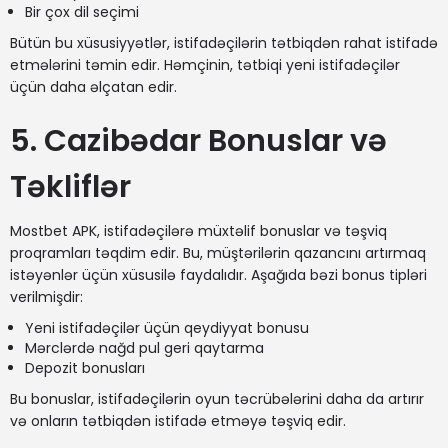
Bir çox dil seçimi
Bütün bu xüsusiyyətlər, istifadəçilərin tətbiqdən rahat istifadə
etmələrini təmin edir. Həmçinin, tətbiqi yeni istifadəçilər
üçün daha əlçatan edir.
5. Cazibədar Bonuslar və
Təkliflər
Mostbet APK, istifadəçilərə müxtəlif bonuslar və təşviq
proqramları təqdim edir. Bu, müştərilərin qazancını artırmaq
istəyənlər üçün xüsusilə faydalıdır. Aşağıda bəzi bonus tipləri
verilmişdir:
Yeni istifadəçilər üçün qeydiyyat bonusu
Mərclərdə nağd pul geri qaytarma
Depozit bonusları
Bu bonuslar, istifadəçilərin oyun təcrübələrini daha da artırır
və onların tətbiqdən istifadə etməyə təşviq edir.