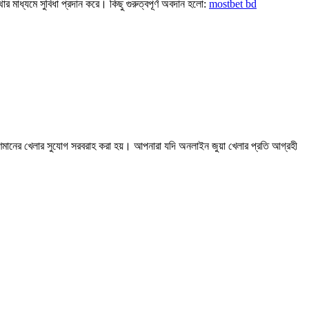
ার মাধ্যমে সুবিধা প্রদান করে। কিছু গুরুত্বপূর্ণ অবদান হলো:
mostbet bd
গুণমানের খেলার সুযোগ সরবরাহ করা হয়। আপনারা যদি অনলাইন জুয়া খেলার প্রতি আগ্রহী