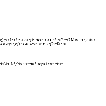
রযুক্তির উৎকর্ষ আমাদের সুবিধা প্রদান করে। এই আর্টিকেলটি Mostbet ব্যবহারের
ি এবং তথ্য প্রযুক্তির এই জগতে আমাদের সুবিধাগুলি কেমন।
নি নিচে উল্লিখিত পদক্ষেপগুলি অনুসরণ করতে পারেন: