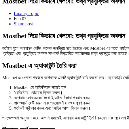
Mostbet দিয়ে কিভাবে খেলবো: তথ্য প্রযুক্তির অবদান
Luxury Topic
Feb
07
Share post
Mostbet দিয়ে কিভাবে খেলবো: তথ্য প্রযুক্তির অবদান
বর্তমান যুগে অনলাইন গেমিং অনেক জনপ্রিয় হয়ে উঠেছে এবং Mostbet এর মতো প্ল্যাটফর
প্রক্রিয়া এবং প্রযুক্তির অবদান সম্পর্কে বিস্তারিত আলোচনার জন্য প্রস্তুত করা হ
Mostbet এ অ্যাকাউন্ট তৈরি করা
Mostbet এ খেলতে প্রথমে আপনাকে একটি অ্যাকাউন্ট তৈরি করতে হবে। অ্যাকাউন্ট তৈরির
Mostbet এর অফিসিয়াল সাইটে যান।
‘রেজিস্টার’ বোতামে ক্লিক করুন।
আপনার ফোন নম্বর কিংবা ইমেইল ঠিকানা প্রদান করুন।
পাসওয়ার্ড সেট করুন এবং প্রয়োজনীয় তথ্য পূরণ করুন।
শর্তাবলী স্বীকার করুন এবং ‘সাইন আপ’ ক্লিক করুন।
পদক্ষেপগুলি অনুসরণ করে, আপনি সহজেই আপনার অ্যাকাউন্ট তৈরি করবেন এবং পরে লগ