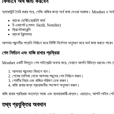
কিভাবে অর্থ জমা করবেন
অ্যাকাউন্ট তৈরি করার পরে, গেমিং বাজির জন্য অর্থ জমা দেওয়া দরকার। Mostbet এ অর্
ব্যাংক ডেবিট/ক্রেডিট কার্ড
ই-ওয়ালেট (যেমন: Skrill, Neteller)
ক্রিপ্টোকারেন্সি
ব্যাংক ট্রান্সফার
আপনার পছন্দনীয় পদ্ধতি নির্বাচন করে নির্দিষ্ট নির্দেশনা অনুসরণ করে অর্থ জমা করতে পারে
গেম নির্বাচন এবং বাজি রাখার প্রক্রিয়া
Mostbet একটি বিস্তৃত গেম লাইব্রেরি অফার করে, যেখানে আপনি বিভিন্ন ধরনের গেম যেম
আপনার পছন্দমত বিভাগে যান।
গেমের তালিকা থেকে আপনার পছন্দের গেম নির্বাচন করুন।
গেমটির নিয়ম এবং বাজির পরিমাণ চেক করুন।
বাজি রাখার জন্য প্রয়োজনীয় পদক্ষেপ অনুসরণ করুন।
বাজি রাখার প্রক্রিয়া অত্যন্ত সহজ এবং ব্যবহারকারী-বান্ধব। এছাড়াও, আপনি লাইভ গে
তথ্য প্রযুক্তির অবদান