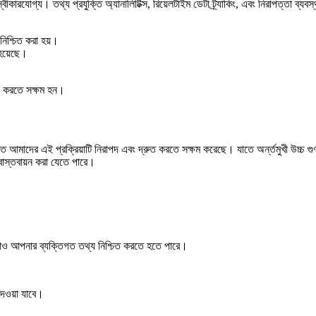
রযোগ্য। তথ্য প্রযুক্তি অ্যানালিটিক্স, রিয়েলটাইম ডেটা ট্র্যাকিং, এবং নিরাপত্তা ব্যবস্থ
 নিশ্চিত করা হয়।
 হয়েছে।
জন করতে সক্ষম হন।
ি আমাদের এই প্রক্রিয়াটি নিরাপদ এবং দ্রুত করতে সক্ষম করেছে। যাতে অর্ন্তমুখী উচ্চ 
স্তবায়ন করা যেতে পারে।
়াও আপনার ব্যক্তিগত তথ্য নিশ্চিত করতে হতে পারে।
 দেওয়া যাবে।