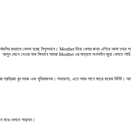
্মগুলির মাধ্যমে খেলনা হচ্ছে বিপুলভাবে। Mostbet দিয়ে খেলার জন্য এগিয়ে আসা তথ্য প্
য়েছে। আসুন জেনে নেওয়া যাক কিভাবে আমরা Mostbet এর মাধ্যমে অনলাইন জুয়া খেলতে পার
 প্রক্রিয়া খুব সহজ এবং সুবিধাজনক। সাধারণত, এতে সময় লাগে মাত্র কয়েক মিনিট। আপ
 ইন করে খেলতে পারবেন।