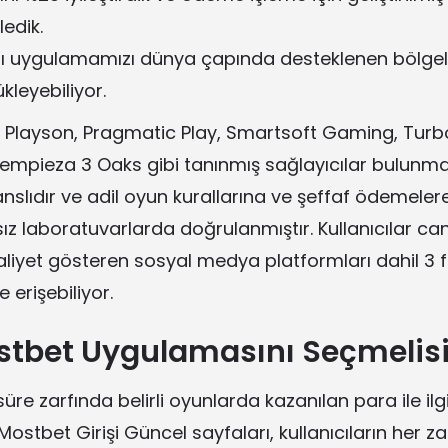
ledik.
ları uygulamamızı dünya çapında desteklenen bölge
ükleyebiliyor.
a Playson, Pragmatic Play, Smartsoft Gaming, Tur
mpieza 3 Oaks gibi tanınmış sağlayıcılar bulunma
anslıdır ve adil oyun kurallarına ve şeffaf ödemele
z laboratuvarlarda doğrulanmıştır. Kullanıcılar can
liyet gösteren sosyal medya platformları dahil 3 fa
 erişebiliyor.
tbet Uygulamasını Seçmelisi
li süre zarfında belirli oyunlarda kazanılan para ile ilg
Mostbet Girişi Güncel sayfaları, kullanıcıların her