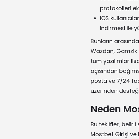
protokolleri ek
IOS kullanıcı
indirmesi ile y
Bunların arasınd
Wazdan, Gamzix e
tüm yazılımlar lis
açısından bağımsı
posta ve 7/24 faa
üzerinden desteğe
Neden Mos
Bu teklifler, belir
Mostbet Girişi ve 