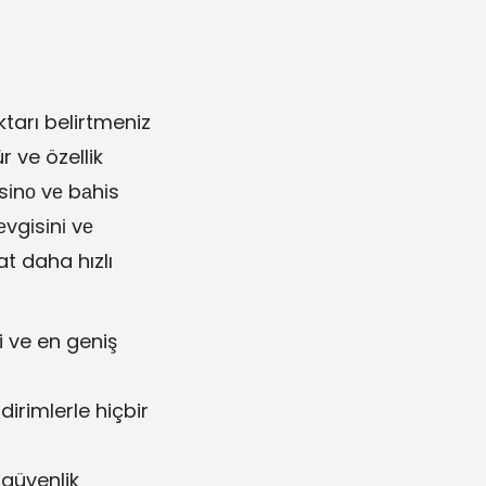
tarı belirtmeniz
r ve özellik
аsіnо vе bаhіs
еvgіsіnі vе
at daha hızlı
i ve en geniş
irimlerle hiçbir
 güvenlik