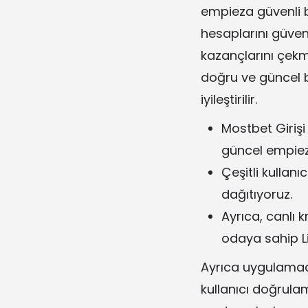
empieza güvenli bi
hesaplarını güvenl
kazançlarını çekm
doğru ve güncel b
iyileştirilir.
Mostbet Girişi
güncel empieza
Çeşitli kullanı
dağıtıyoruz.
Ayrıca, canlı 
odaya sahip L
Ayrıca uygulamada
kullanıcı doğrulam