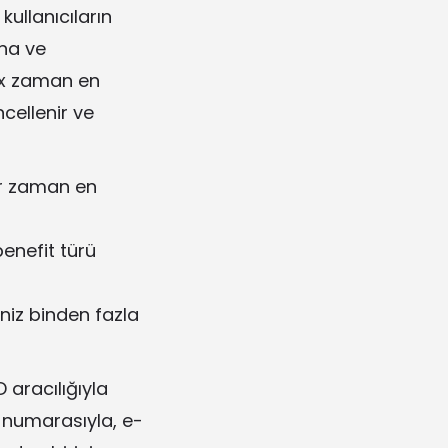
kullanıcıların
ına ve
 ex zaman en
cellenir ve
her zaman en
benefit türü
niz binden fazla
 aracılığıyla
n numarasıyla, e-