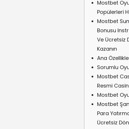
Mostbet Oyu
Popülerleri H
Mostbet Sun
Bonusu Inst
Ve Ücretsiz
Kazanın
Ana Özellikle
Sorumlu Oy
Mostbet Casi
Resmi Casino
Mostbet Oyu
Mostbet Şan
Para Yatırm
Ücretsiz Dö