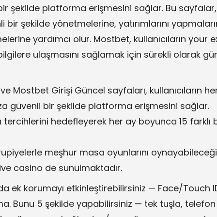
r şekilde platforma erişmesini sağlar. Bu sayfalar, 
i bir şekilde yönetmelerine, yatırımlarını yapmalar
elerine yardımcı olur. Mostbet, kullanıcıların your
ilgilere ulaşmasını sağlamak için sürekli olarak gün
 ve Mostbet Girişi Güncel sayfaları, kullanıcıların 
 güvenli bir şekilde platforma erişmesini sağlar.
cı tercihlerini hedefleyerek her ay boyunca 15 farklı 
krupiyelerle meşhur masa oyunlarını oynayabileceği
ive casino de sunulmaktadır.
 ek korumayı etkinleştirebilirsiniz — Face/Touch ID
a. Bunu 5 şekilde yapabilirsiniz — tek tuşla, telefo