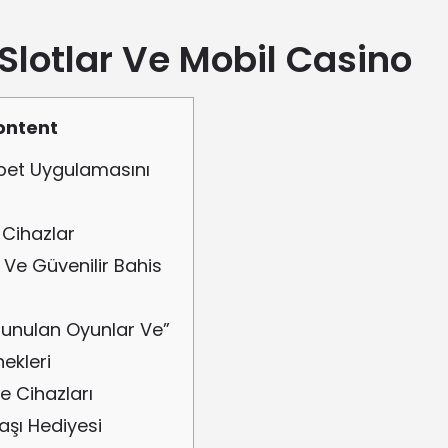
Slotlar Ve Mobil Casino
ontent
et Uygulamasını
 Cihazlar
 Ve Güvenilir Bahis
Sunulan Oyunlar Ve”
ekleri
e Cihazları
aşı Hediyesi