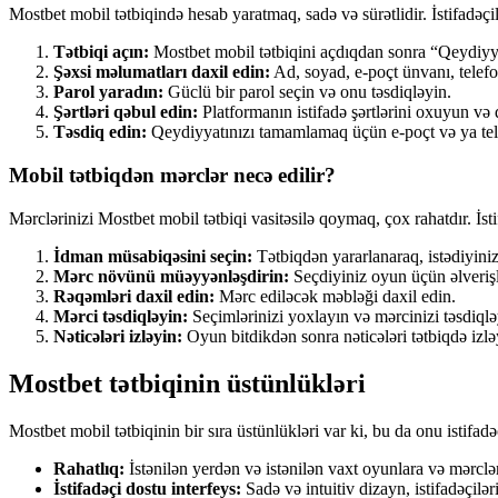
Mostbet mobil tətbiqində hesab yaratmaq, sadə və sürətlidir. İstifadəçil
Tətbiqi açın:
Mostbet mobil tətbiqini açdıqdan sonra “Qeydiyy
Şəxsi məlumatları daxil edin:
Ad, soyad, e-poçt ünvanı, telefo
Parol yaradın:
Güclü bir parol seçin və onu təsdiqləyin.
Şərtləri qəbul edin:
Platformanın istifadə şərtlərini oxuyun və 
Təsdiq edin:
Qeydiyyatınızı tamamlamaq üçün e-poçt və ya tele
Mobil tətbiqdən mərclər necə edilir?
Mərclərinizi Mostbet mobil tətbiqi vasitəsilə qoymaq, çox rahatdır. İsti
İdman müsabiqəsini seçin:
Tətbiqdən yararlanaraq, istədiyini
Mərc növünü müəyyənləşdirin:
Seçdiyiniz oyun üçün əlverişl
Rəqəmləri daxil edin:
Mərc ediləcək məbləği daxil edin.
Mərci təsdiqləyin:
Seçimlərinizi yoxlayın və mərcinizi təsdiqlə
Nəticələri izləyin:
Oyun bitdikdən sonra nəticələri tətbiqdə izlə
Mostbet tətbiqinin üstünlükləri
Mostbet mobil tətbiqinin bir sıra üstünlükləri var ki, bu da onu istifad
Rahatlıq:
İstənilən yerdən və istənilən vaxt oyunlara və mərclə
İstifadəçi dostu interfeys:
Sadə və intuitiv dizayn, istifadəçilərin