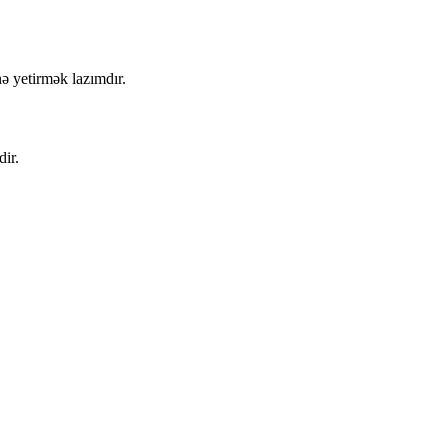
ə yetirmək lazımdır.
dir.