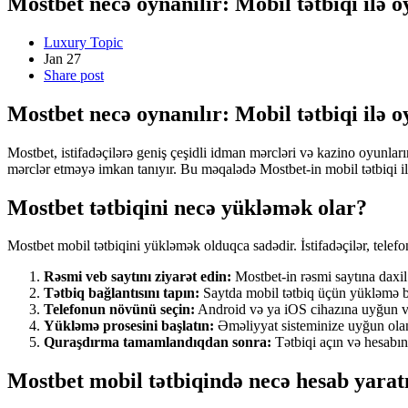
Mostbet necə oynanılır: Mobil tətbiqi ilə 
Luxury Topic
Jan
27
Share post
Mostbet necə oynanılır: Mobil tətbiqi ilə 
Mostbet, istifadəçilərə geniş çeşidli idman mərcləri və kazino oyunları
mərclər etməyə imkan tanıyır. Bu məqalədə Mostbet-in mobil tətbiqi ilə
Mostbet tətbiqini necə yükləmək olar?
Mostbet mobil tətbiqini yükləmək olduqca sadədir. İstifadəçilər, telefon
Rəsmi veb saytını ziyarət edin:
Mostbet-in rəsmi saytına daxil
Tətbiq bağlantısını tapın:
Saytda mobil tətbiq üçün yükləmə ba
Telefonun növünü seçin:
Android və ya iOS cihazına uyğun ve
Yükləmə prosesini başlatın:
Əməliyyat sisteminize uyğun olan
Quraşdırma tamamlandıqdan sonra:
Tətbiqi açın və hesabın
Mostbet mobil tətbiqində necə hesab yara