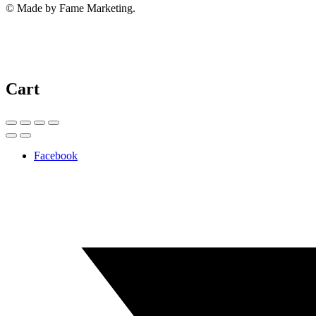
© Made by Fame Marketing.
Cart
Facebook