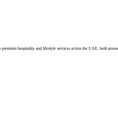
emium hospitality and lifestyle services across the UAE, built around t