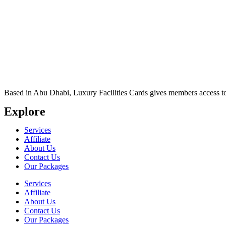
Based in Abu Dhabi, Luxury Facilities Cards gives members access to pr
Explore
Services
Affiliate
About Us
Contact Us
Our Packages
Services
Affiliate
About Us
Contact Us
Our Packages