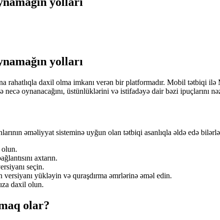
oynamağın yolları
oynamağın yolları
na rahatlıqla daxil olma imkanı verən bir platformadır. Mobil tətbiqi ilə
 necə oynanacağını, üstünlüklərini və istifadəyə dair bəzi ipuçlarını n
larının əməliyyat sisteminə uyğun olan tətbiqi asanlıqla əldə edə bilərlə
 olun.
ğlantısını axtarın.
rsiyanı seçin.
 versiyanı yükləyin və quraşdırma əmrlərinə əməl edin.
ıza daxil olun.
tmaq olar?