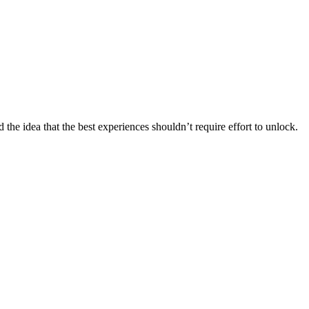
he idea that the best experiences shouldn’t require effort to unlock.