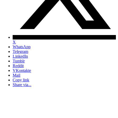
X
WhatsApp
Telegram
LinkedIn
Tumblr
Reddit
VKontakte
Mail
Copy link
Share via...