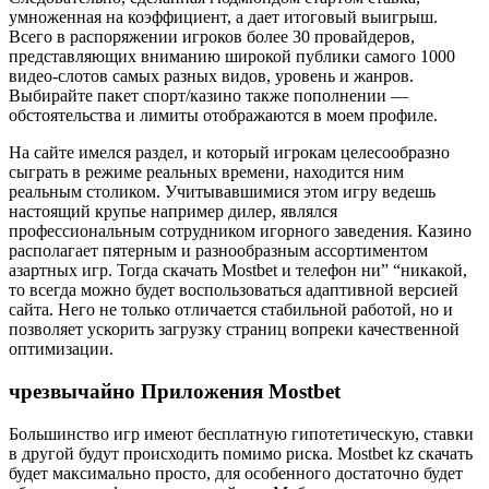
умноженная на коэффициент, а дает итоговый выигрыш.
Всего в распоряжении игроков более 30 провайдеров,
представляющих вниманию широкой публики самого 1000
видео-слотов самых разных видов, уровень и жанров.
Выбирайте пакет спорт/казино также пополнении —
обстоятельства и лимиты отображаются в моем профиле.
На сайте имелся раздел, и который игрокам целесообразно
сыграть в режиме реальных времени, находится ним
реальным столиком. Учитывавшимися этом игру ведешь
настоящий крупье например дилер, являлся
профессиональным сотрудником игорного заведения. Казино
располагает пятерным и разнообразным ассортиментом
азартных игр. Тогда скачать Mostbet и телефон ни” “никакой,
то всегда можно будет воспользоваться адаптивной версией
сайта. Него не только отличается стабильной работой, но и
позволяет ускорить загрузку страниц вопреки качественной
оптимизации.
чрезвычайно Приложения Mostbet
Большинство игр имеют бесплатную гипотетическую, ставки
в другой будут происходить помимо риска. Mostbet kz скачать
будет максимально просто, для особенного достаточно будет