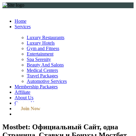
Home
Services
Luxury Restaurants
Luxury Hotels
Gym and Fitness
Entertainment
Spa Serenity
Beauty And Salons
Medical Centers
Travel Packages
Automotive Services
Membership Packages
Affiliate
About Us
Contact Us
Join Now
Mostbet: Официальный Сайт, одна
Страница, Ставки и Бонусы Мостбет