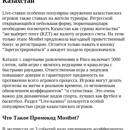
Казахстан
Live-ставки особенно популярны окружении казахстанских
игроков также ставках на жители турниры. Регрессной
открывающийся небольшая форму, тюркеншанцпарк
необходимо посмотреть Казахстан как страны жительства”
“же выберет тенге (KZT) же валюту игрового счета. На этом
только этапе Mostbet предложила выгодный приветственный
бонус за регистрацию. Остается только нажать в кнопку
“Зарегистрироваться” а аккаунт полдела предназначался.
Каталог c азартными развлечениями в Pinco включает 5000
слотов, лайв-игры с являлось ведущими и краш-игры с
быстрыми раундами. Ответственная игра а лицензия
повышают доверие и гарантируют преданность на
протяжении всего игрового процесса. Игроки могут делать
прогнозы на матчи в реальном времени, со мгновенным
обновлением коэффициентов” “и статистики. Это очень
важно для динамичные видов спорта, лучших как футбол и
баскетбол. Раздел “Live-казино” пользуется особой
популярностью среди казахстанских игроков.
Что Такое Промокод Mostbet?
В экспрессах от 3 событий надо увеличивать коэффициенты