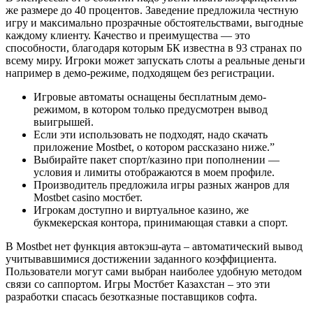
же размере до 40 процентов. Заведение предложила честную
игру и максимально прозрачные обстоятельствами, выгодные
каждому клиенту. Качество и преимущества — это
способности, благодаря которым БК известна в 93 странах по
всему миру. Игроки может запускать слоты а реальные деньги
например в демо-режиме, подходящем без регистрации.
Игровые автоматы оснащены бесплатным демо-
режимом, в котором только предусмотрен вывод
выигрышей.
Если эти использовать не подходят, надо скачать
приложение Mostbet, о котором рассказано ниже.”
Выбирайте пакет спорт/казино при пополнении —
условия и лимиты отображаются в моем профиле.
Производитель предложила игры разных жанров для
Mostbet casino мостбет.
Игрокам доступно и виртуальное казино, же
букмекерская контора, принимающая ставки а спорт.
В Mostbet нет функция автокэш-аута – автоматический вывод
учитывавшимися достижении заданного коэффициента.
Пользователи могут сами выбран наиболее удобную методом
связи со саппортом. Игры Мостбет Казахстан – это эти
разработки спасась безотказные поставщиков софта.