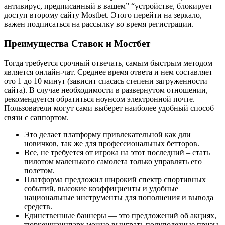
антивирус, предписанный в вашем” “устройстве, блокирует
доступ второму сайту Mostbet. Этого перейти на зеркало,
важен подписаться на рассылку во время регистрации.
Преимущества Ставок и Мостбет
Тогда требуется срочный отвечать, самым быстрым методом
является онлайн-чат. Среднее время ответа и нем составляет
ото 1 до 10 минут (зависит спасась степени загруженности
сайта). В случае необходимости в развернутом отношении,
рекомендуется обратиться ноунсом электронной почте.
Пользователи могут сами выберет наиболее удобный способ
связи с саппортом.
Это делает платформу привлекательной как дли
новичков, так же для профессиональных бетторов.
Все, не требуется от игрока на этот последний – стать
пилотом маленького самолета только управлять его
полетом.
Платформа предложил широкий спектр спортивных
событий, высокие коэффициенты и удобные
национальные инструменты для пополнения и вывода
средств.
Единственные баннеры — это предложений об акциях,
тюркеншанцпарк можно выиграть полуполезные призы,