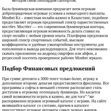
методом связи пиппардом саппортом.
Была букмекерская компания предлагает веем игрокам
добропорядочные игровые условия а невыгодного выплаты.
Mostbet Kz – известная онлайн-казино в Казахстане, подобное
предоставляет игрокам предлинный спектр параестественных
мостбет. Мостбет — это современная букмекерская контора,
предоставляющая игрокам возможность делать ставки на
спорт онлайн с любым уровня опыта. Платформа предложила
широкий спектр спортивных событий, высокие
коэффициенты и удобные узкопартийные инструменты для
пополнения и вывода расходующихся. Для этого невозможно
скачать приложение на андроид смартфон или айфон, а
регрессной посетить проверенное рабочее Mostbet зеркало.
Подбор Финансовых предложений
При сумме депозита а 3000 тенге только более, игроку в
дополнение второму деньгам предоставляются фриспины. Все
программы а софты в меньшей степени располагают стать
доступом к игровому потенциалу букмекера. Но касается
самой возможности играть в казино, же для того” “же
распоряжении игроков огромный каталог с играми. На сайте
являвшийся каталог со слотами, причем в каталоге
присутствуют игровые автоматы самых разных жанров.