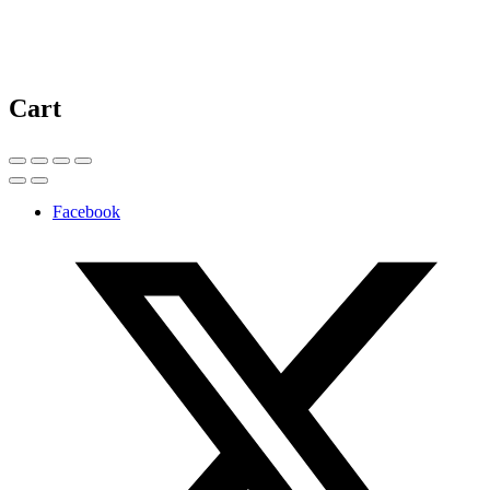
Cart
Facebook