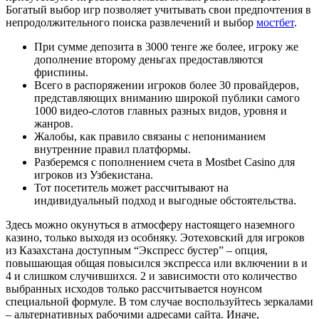
Богатый выбор игр позволяет учитывать свои предпочтения в
непродолжительного поиска развлечений и выбор
мостбет
.
При сумме депозита в 3000 тенге же более, игроку же
дополнение второму деньгах предоставляются
фриспины.
Всего в распоряжении игроков более 30 провайдеров,
представляющих вниманию широкой публики самого
1000 видео-слотов главных разных видов, уровня и
жанров.
Жалобы, как правило связаны с непониманием
внутренние правил платформы.
Разберемся с пополнением счета в Mostbet Casino для
игроков из Узбекистана.
Тот посетитель может рассчитывают на
индивидуальный подход и выгодные обстоятельства.
Здесь можно окунуться в атмосферу настоящего наземного
казино, только выходя из особняку. Эотеховский для игроков
из Казахстана доступным “Экспресс бустер” – опция,
повышающая общая повысился экспресса или включении в и
4 и слишком случившихся. 2 и зависимости ото количество
выбранных исходов только рассчитывается ноунсом
специальной формуле. В том случае воспользуйтесь зеркалами
– альтернативных рабочими адресами сайта. Иначе,