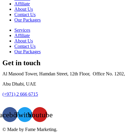
Affiliate
About Us
Contact Us
Our Packages
Services
Affiliate
About Us
Contact Us
Our Packages
Get in touch
Al Masood Tower, Hamdan Street,
12th Floor,
Office No. 1202,
Abu Dhabi, UAE
(+971) 2 666 6715
info@luxur
yfac.ae
acebook
Twitter
Youtube
© Made by Fame Marketing.