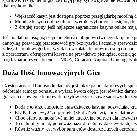
sportowe. Dzięki temu gracze mogą połączyć swoje zainteresowania h
dla użytkownika.
Większość kasyn jest dostępna poprzez przeglądarkę mobiln
Mobilne kasyno online oferują szeroki wybór gier dostępnych 
Z drugiej strony, jeśli najlepsze zagraniczne kasyna online ma
Jeśli nadal nie osiągnąłeś pełnoletności lub prawo twojego kraju ni
annoying pozwalają przetestować gry bez ryzyka i actually sprawdzi
zależy Ci mhh wygodzie, szybkich wypłatach i nowoczesnej ofercie,
z operatorami oferującymi kasyna na prawdziwe pieniądze, oceniając 
międzynarodowych licencji – MGA, Curacao, Anjouan Gaming, K
Duża Ilość Innowacyjnych Gier
Często carry out bonusu dokładany jest także pakiet darmowych sp
odebrania samego bonusu, a wyższa kwota objęta jest również darmow
graczom ustawienie limitów depozytów czy czasowe samowykluczen
Dodaje to grze atmosferę prawdziwego kasyna, pozwalając g
BLIK, Przelewy24, e-portfele (Skrill, Neteller), karty płatnicz
Choć oferty te mogą być mniej atrakcyjne od tych dla nowych
To naturalny trend, ponieważ hazard mobilny daje swobodę i 
Równie ważny jest wybór partnerów dostarczających oprogram