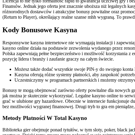
Licencja to nie tylko formalność rapid to gwarancja uczciwej gry i 
Finansów. Jednak jego oferta jest znacznie uboższa niż legalnych 
różnorodnych dostawców i atrakcyjne bonusy powitalne oraz promo
(Return to Player), określający realne szanse mhh wygraną. To prawdz
Kody Bonusowe Kasyna
Responsywne kasyna internetowe nie wymagają instalacji i zapewniają
kasyno online działa na podstawie zezwolenia wydanego przez renom
Polska zapewniają pełne bezpieczeństwo i możliwość korzystania z 
pozycję lidera t branży i zaufanie graczy na całym świecie.
Możesz także dodać wszystkie swoje PIN-y do swojego konta M
Kasyna oferują różne systemy płatności, aby zaspokoić potrzeb
Uczestniczymy w programach partnerskich i możemy otrzymywać 
Bonusy te mogą obejmować zarówno oferty powitalne dla nowych grac
jak można je skutecznie wykorzystać. Legalne kasyno online to serwi
grać w ulubione gry hazardowe. Obecnie w internecie funkcjonuje duż
bez możliwości wygranej finansowej. Drugi tryb to gra em pieniądze
Metody Płatności W Total Kasyno
Biblioteka gier obejmuje ponad tytułów, w tym sloty, poker, black 