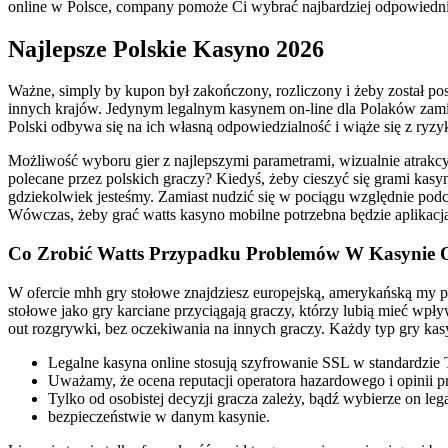
online w Polsce, company pomoże Ci wybrać najbardziej odpowiedni
Najlepsze Polskie Kasyno 2026
Ważne, simply by kupon był zakończony, rozliczony i żeby został pos
innych krajów. Jedynym legalnym kasynem on-line dla Polaków zamie
Polski odbywa się na ich własną odpowiedzialność i wiąże się z ryz
Możliwość wyboru gier z najlepszymi parametrami, wizualnie atrakcyj
polecane przez polskich graczy? Kiedyś, żeby cieszyć się grami kas
gdziekolwiek jesteśmy. Zamiast nudzić się w pociągu względnie pod
Wówczas, żeby grać watts kasyno mobilne potrzebna będzie aplikacj
Co Zrobić Watts Przypadku Problemów W Kasynie 
W ofercie mhh gry stołowe znajdziesz europejską, amerykańską my par
stołowe jako gry karciane przyciągają graczy, którzy lubią mieć wpływ
out rozgrywki, bez oczekiwania na innych graczy. Każdy typ gry kas
Legalne kasyna online stosują szyfrowanie SSL w standardzie 
Uważamy, że ocena reputacji operatora hazardowego i opinii 
Tylko od osobistej decyzji gracza zależy, bądź wybierze on leg
bеzріесzеństwіе w dаnуm kаsуnіе.