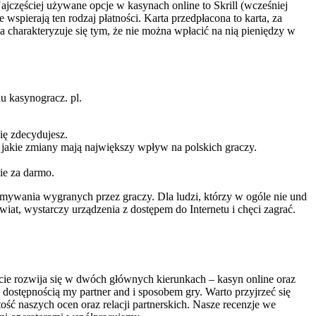
ajczęściej używane opcje w kasynach online to Skrill (wcześniej
wspierają ten rodzaj płatności. Karta przedpłacona to karta, za
a charakteryzuje się tym, że nie można wpłacić na nią pieniędzy w
u kаsynоgrасz. рl.
ię zdecydujesz.
 jakie zmiany mają największy wpływ na polskich graczy.
ie za darmo.
zymywania wygranych przez graczy. Dla ludzi, którzy w ogóle nie und
t, wystarczy urządzenia z dostępem do Internetu i chęci zagrać.
ecie rozwija się w dwóch głównych kierunkach – kasyn online oraz
ostępnością my partner and i sposobem gry. Warto przyjrzeć się
ść naszych ocen oraz relacji partnerskich. Nasze recenzje we