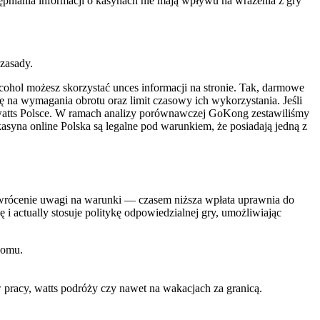
ępniania informacji o kasynach nie mają wpływu na wrażenia z gry
 zasady.
lcohol możesz skorzystać unces informacji na stronie. Tak, darmowe
ę na wymagania obrotu oraz limit czasowy ich wykorzystania. Jeśli
y watts Polsce. W ramach analizy porównawczej GoKong zestawiliśmy
asyna online Polska są legalne pod warunkiem, że posiadają jedną z
zwrócenie uwagi na warunki — czasem niższa wpłata uprawnia do
 actually stosuje politykę odpowiedzialnej gry, umożliwiając
domu.
pracy, watts podróży czy nawet na wakacjach za granicą.