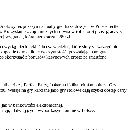
 oto sytuacja kasyn i actually gier hazardowych w Polsce na tle
 Korzystanie z zagranicznych serwisów (offshore) przez graczy z
j wygranej, która przekracza 2280 zł.
 wyciągnięcie ręki. Chcesz wiedzieć, które sloty są szczególnie
 zupełnie odmieniło tę rzeczywistość, pozwalając nam grać
lbo skorzystać z bonusów kasynowych prosto ze smartfona.
tihand czy Perfect Pairs), bakarata i kilka odmian pokera. Gry
rdu. Wersje na gry karciane jako gry stołowe dają szybki dostęp carry
 jak w bankowości elektronicznej.
acji, ułatwiających wybór kasyna online w Polsce.