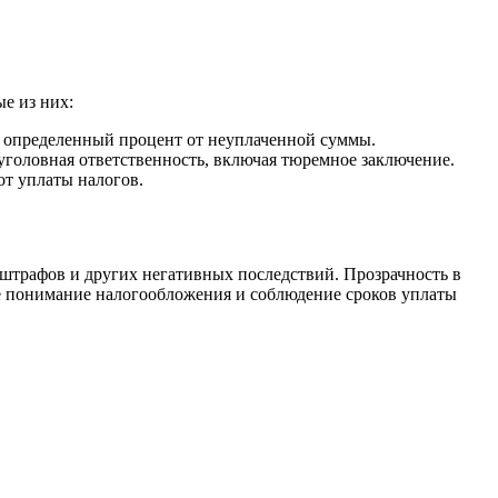
е из них:
т определенный процент от неуплаченной суммы.
уголовная ответственность, включая тюремное заключение.
от уплаты налогов.
 штрафов и других негативных последствий. Прозрачность в
ое понимание налогообложения и соблюдение сроков уплаты