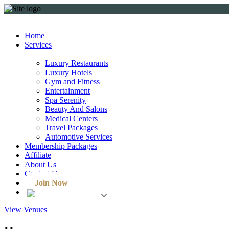
Home
Services
Luxury Restaurants
Luxury Hotels
Gym and Fitness
Entertainment
Spa Serenity
Beauty And Salons
Medical Centers
Travel Packages
Automotive Services
Membership Packages
Affiliate
About Us
Contact Us
Join Now
English
View Venues