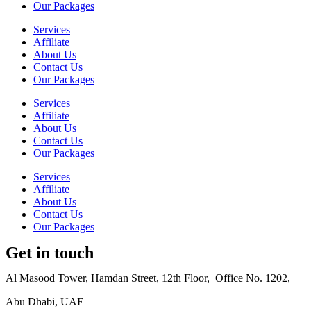
Our Packages
Services
Affiliate
About Us
Contact Us
Our Packages
Services
Affiliate
About Us
Contact Us
Our Packages
Services
Affiliate
About Us
Contact Us
Our Packages
Get in touch
Al Masood Tower, Hamdan Street,
12th Floor,
Office No. 1202,
Abu Dhabi, UAE