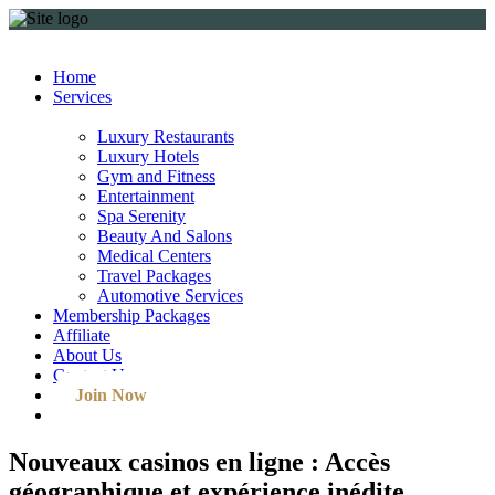
Home
Services
Luxury Restaurants
Luxury Hotels
Gym and Fitness
Entertainment
Spa Serenity
Beauty And Salons
Medical Centers
Travel Packages
Automotive Services
Membership Packages
Affiliate
About Us
Contact Us
Join Now
Nouveaux casinos en ligne : Accès
géographique et expérience inédite