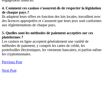
engagement financier.
4. Comment ces casinos s’assurent-ils de respecter la législation
de chaque pays ?
Ils adaptent leurs offres en fonction des lois locales, travaillent avec
des licences appropriées et s’assurent que leurs jeux sont conformes
aux réglementations de chaque pays.
5. Quelles sont les méthodes de paiement acceptées sur ces
plateformes ?
Les casinos en ligne acceptent généralement une variété de
méthodes de paiement, y compris les cartes de crédit, les
portefeuilles électroniques, les virements bancaires, et parfois même
les cryptomonnaies.
Previous Post
Next Post