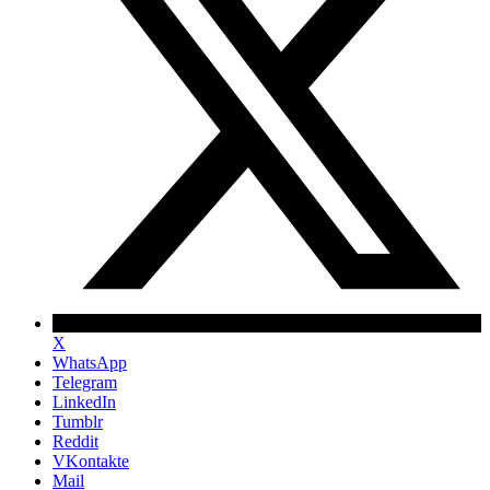
X
WhatsApp
Telegram
LinkedIn
Tumblr
Reddit
VKontakte
Mail