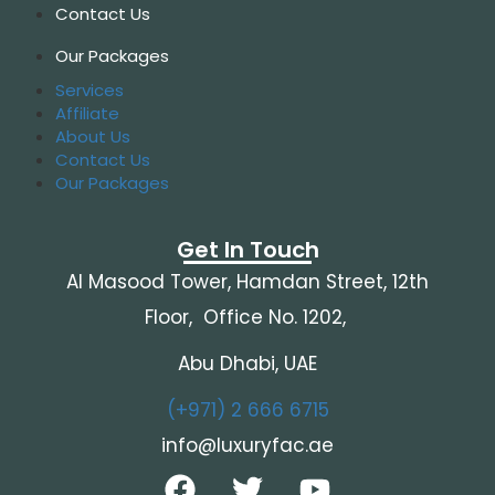
Contact Us
Our Packages
Services
Affiliate
About Us
Contact Us
Our Packages
Get In Touch
Al Masood Tower, Hamdan Street,
12th
Floor,
Office No. 1202,
Abu Dhabi, UAE
(+971) 2 666 6715
info@luxur
yfac.ae