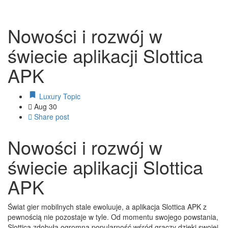
Nowości i rozwój w
świecie aplikacji Slottica
APK
Luxury Topic
Aug
30
Share post
Nowości i rozwój w
świecie aplikacji Slottica
APK
Świat gier mobilnych stale ewoluuje, a aplikacja Slottica APK z
pewnością nie pozostaje w tyle. Od momentu swojego powstania,
Slottica zdobyła ogromną popularność wśród graczy dzięki swojej