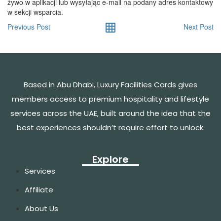
żywo w aplikacji lub wysyłając e-mail na podany adres kontaktowy
w sekcji wsparcia.
Previous Post
Next Post
Based in Abu Dhabi, Luxury Facilities Cards gives
members access to premium hospitality and lifestyle
services across the UAE, built around the idea that the
best experiences shouldn’t require effort to unlock.
Explore
Services
Affiliate
About Us