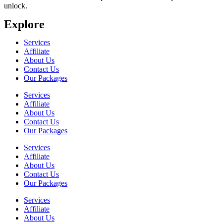
unlock.
Explore
Services
Affiliate
About Us
Contact Us
Our Packages
Services
Affiliate
About Us
Contact Us
Our Packages
Services
Affiliate
About Us
Contact Us
Our Packages
Services
Affiliate
About Us