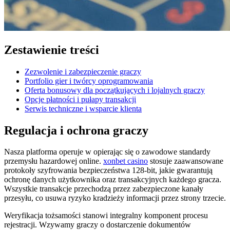
Zestawienie treści
Zezwolenie i zabezpieczenie graczy
Portfolio gier i twórcy oprogramowania
Oferta bonusowy dla początkujących i lojalnych graczy
Opcje płatności i pułapy transakcji
Serwis techniczne i wsparcie klienta
Regulacja i ochrona graczy
Nasza platforma operuje w opierając się o zawodowe standardy
przemysłu hazardowej online.
xonbet casino
stosuje zaawansowane
protokoły szyfrowania bezpieczeństwa 128-bit, jakie gwarantują
ochronę danych użytkownika oraz transakcyjnych każdego gracza.
Wszystkie transakcje przechodzą przez zabezpieczone kanały
przesyłu, co usuwa ryzyko kradzieży informacji przez strony trzecie.
Weryfikacja tożsamości stanowi integralny komponent procesu
rejestracji. Wzywamy graczy o dostarczenie dokumentów