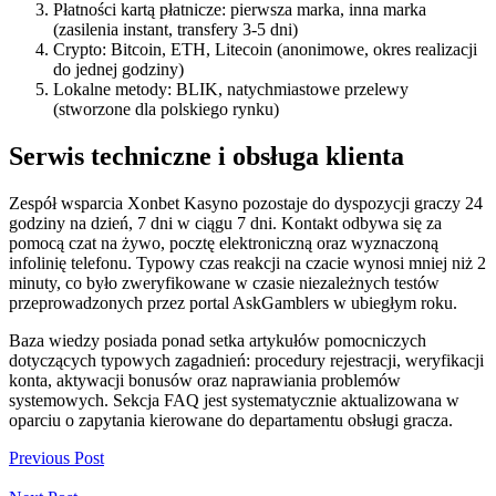
Płatności kartą płatnicze: pierwsza marka, inna marka
(zasilenia instant, transfery 3-5 dni)
Crypto: Bitcoin, ETH, Litecoin (anonimowe, okres realizacji
do jednej godziny)
Lokalne metody: BLIK, natychmiastowe przelewy
(stworzone dla polskiego rynku)
Serwis techniczne i obsługa klienta
Zespół wsparcia Xonbet Kasyno pozostaje do dyspozycji graczy 24
godziny na dzień, 7 dni w ciągu 7 dni. Kontakt odbywa się za
pomocą czat na żywo, pocztę elektroniczną oraz wyznaczoną
infolinię telefonu. Typowy czas reakcji na czacie wynosi mniej niż 2
minuty, co było zweryfikowane w czasie niezależnych testów
przeprowadzonych przez portal AskGamblers w ubiegłym roku.
Baza wiedzy posiada ponad setka artykułów pomocniczych
dotyczących typowych zagadnień: procedury rejestracji, weryfikacji
konta, aktywacji bonusów oraz naprawiania problemów
systemowych. Sekcja FAQ jest systematycznie aktualizowana w
oparciu o zapytania kierowane do departamentu obsługi gracza.
Previous Post