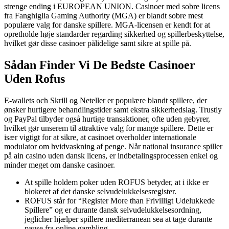
strenge ending i EUROPEAN UNION. Casinoer med sobre licens
fra Fanghiglia Gaming Authority (MGA) er blandt sobre mest
populære valg for danske spillere. MGA-licensen er kendt for at
opretholde høje standarder regarding sikkerhed og spillerbeskyttelse,
hvilket gør disse casinoer pålidelige samt sikre at spille på.
Sådan Finder Vi De Bedste Casinoer
Uden Rofus
E-wallets och Skrill og Neteller er populære blandt spillere, der
ønsker hurtigere behandlingstider samt ekstra sikkerhedslag. Trustly
og PayPal tilbyder også hurtige transaktioner, ofte uden gebyrer,
hvilket gør unserem til attraktive valg for mange spillere. Dette er
især vigtigt for at sikre, at casinoet overholder internationale
modulator om hvidvaskning af penge. Når national insurance spiller
på ain casino uden dansk licens, er indbetalingsprocessen enkel og
minder meget om danske casinoer.
At spille holdem poker uden ROFUS betyder, at i ikke er
blokeret af det danske selvudelukkelsesregister.
ROFUS står for “Register More than Frivilligt Udelukkede
Spillere” og er durante dansk selvudelukkelsesordning,
jeglicher hjælper spillere mediterranean sea at tage durante
pause fra online gambling.