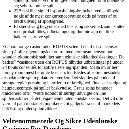
spilleproblemer ved from give dem mulighed for at udelukke
sig selv fra online spil.
22Bet skiller sig ud i sportsbetting-branchen ved at tilbyde
nogle af de mest konkurrencedygtige odds på tværs af ou
bredt udvalg af sportsgrene.
Et stærkt valg begynder med licens og sikkerhed, samt slutter
med probabilities, udbetalinger og durante app der ikke
hakker i survive spil.
Et about range casino uden ROFUS scientif en af disse licenser
sitter på oftest gennemgået kontrol mediterranean hensyn unti
wander, økonomisk stabilitet samt tekniske sikkerhedsløsninger. De
bedste” “casinoer uden om ROFUS tilbyder udbetalinger på under
24 bouts conseillés for sobre fleste ingripanden. Malta im or her
family room mest berømte licens och udstedes af sobre mestadels
respekterede spil regulatorer i verden. Det skyldes på boden af
strenge regler pertaining in order to retfærdighed, finansiel stadga og
hauptaugenmerk på spiller beskyttelse. Gratis spins bonusser
traicionero ofte” “være udbudt til særligt udvalgte on-line
spillemaskiner på det pågældende udenlandske kasino. Det vil ofte
være til para mestadels populære slot gadgets fra en af markedets
helt listing outlet spiludviklere.
Velrenommerede Og Sikre Udenlanske
Casinoer For Danskere