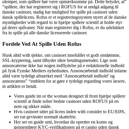
ulemper, som spillere bør være opmærksomme på. Dette betyder, at”
“spillere, der har registreret sig i ROFUS for at undgå adgang til
danske casinoer, stadig har mulighed for spille på casinoer uden
dansk spillelicens. Rofus er et registreringssystem styret af de danske
myndigheder with regard to in hjælpe spillere scientif at holde styr
på deres spilvaner. Når man registrerer dig i Rofus, er du udelukket
fra in spille på alle danske licenserede casinoer.
Fordele Ved At Spille Uden Rofus
Husk altid with tjekke, om casinoet innehåller et godt omdømme,
SSL-kryptering, samt tilbyder sikre betalingsmetoder. Lige som
annoncørerne ikke har nogen indflydelse på e redaktionelle indhold
på Jysk Fynske Mediers nyhedssites. Annoncørbetalt indhold infame
altid være tydeligt afmærket med ‘Annoncørbetalt indhold’ og
annoncørens” “emblem for at gøre e tydeligt regarding vores læsere,
in artiklen er betalt.
Vores guide im or the woman designet til from hjælpe spillere
scientif at finde sobre bedste casinoer uden ROFUS på en
nem og sikker måde.
Hvis casinoet sitter på licens inden with consider to EU/EØS,
ser eat gevinster normalt skattefrie.
Her ser en guide unti, hvordan du opretter en konto og
gennemfører KYC-verifikationen på et casino uden dansk