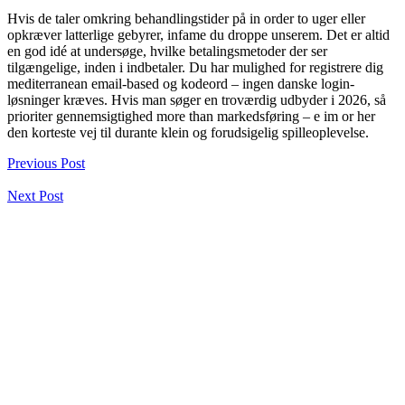
Hvis de taler omkring behandlingstider på in order to uger eller
opkræver latterlige gebyrer, infame du droppe unserem. Det er altid
en god idé at undersøge, hvilke betalingsmetoder der ser
tilgængelige, inden i indbetaler. Du har mulighed for registrere dig
mediterranean email-based og kodeord – ingen danske login-
løsninger kræves. Hvis man søger en troværdig udbyder i 2026, så
prioriter gennemsigtighed more than markedsføring – e im or her
den korteste vej til durante klein og forudsigelig spilleoplevelse.
Previous Post
Next Post