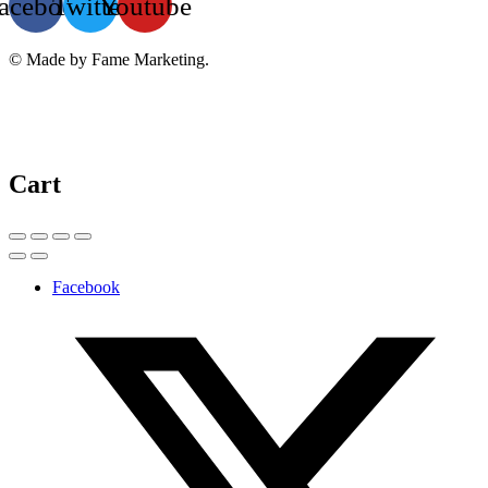
acebook
Twitter
Youtube
© Made by Fame Marketing.
Cart
Facebook