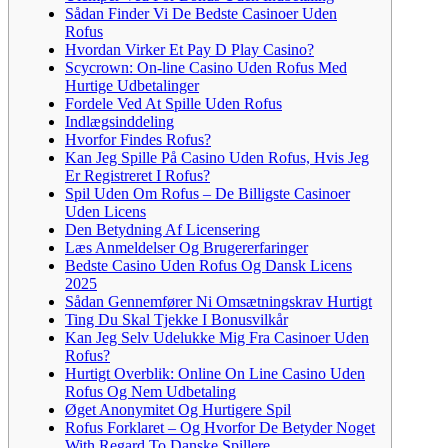
Sådan Finder Vi De Bedste Casinoer Uden
Rofus
Hvordan Virker Et Pay D Play Casino?
Scycrown: On-line Casino Uden Rofus Med
Hurtige Udbetalinger
Fordele Ved At Spille Uden Rofus
Indlægsinddeling
Hvorfor Findes Rofus?
Kan Jeg Spille På Casino Uden Rofus, Hvis Jeg
Er Registreret I Rofus?
Spil Uden Om Rofus – De Billigste Casinoer
Uden Licens
Den Betydning Af Licensering
Læs Anmeldelser Og Brugererfaringer
Bedste Casino Uden Rofus Og Dansk Licens
2025
Sådan Gennemfører Ni Omsætningskrav Hurtigt
Ting Du Skal Tjekke I Bonusvilkår
Kan Jeg Selv Udelukke Mig Fra Casinoer Uden
Rofus?
Hurtigt Overblik: Online On Line Casino Uden
Rofus Og Nem Udbetaling
Øget Anonymitet Og Hurtigere Spil
Rofus Forklaret – Og Hvorfor De Betyder Noget
With Regard To Danske Spillere