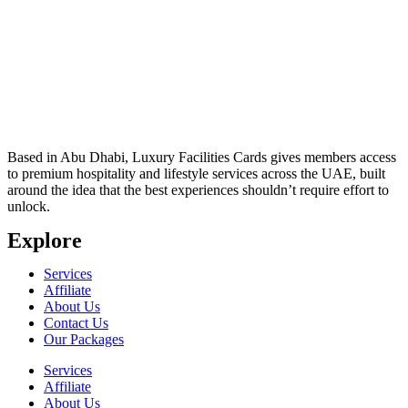
Based in Abu Dhabi, Luxury Facilities Cards gives members access
to premium hospitality and lifestyle services across the UAE, built
around the idea that the best experiences shouldn’t require effort to
unlock.
Explore
Services
Affiliate
About Us
Contact Us
Our Packages
Services
Affiliate
About Us