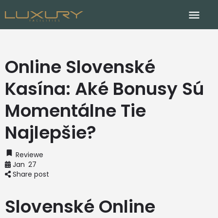
Online Slovenské
Kasína: Aké Bonusy Sú
Momentálne Tie
Najlepšie?
Reviewe
Jan
27
Share post
Slovenské Online