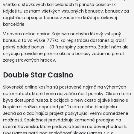
všetko o stávkových kanceláriách ti prináša casino-sk.
Nájdeš tu zoznam všetkých vstupných bonusov, bonusov za
registráciu aj super bonusov zadarmo každej stávkovej
kancelárie.
V novom online casine Kajotwin nechýba lákavý vstupný
bonus, a to vo výške 777€. Za registráciu dostaneš aj ďalší
pekný added bonus – 33 free spiny zadarmo. Zatiaľ nám ale
chýbajú pravidelné promo akcie a bonusy zadarmo pre už
zaregistrovaných hráčov.
Double Star Casino
Slovenské online kasína sú postavené najmä na výherných
automatoch, ktoré tvoria najväčšiu časť ponuky. Okrem toho
býva dostupná ruleta, blackjack a new často aj živé kasíno s
krupiérmi naživo, napríklad pri” “rulete alebo blackjacku.
Jedná sa o začínajúci projekt poskytujúci veľmi obmedzené
možnosti. Spoločnosť prevádzkuje kamenné predajne na
území Slovenska, ktoré pridávajú kasínu na dôveryhodnosti.
Go4Games patrí pod spoločnosť Slovak Games t. r. o.,