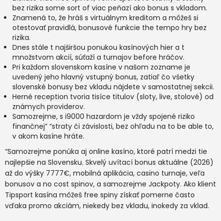
bez rizika some sort of viac peňazí ako bonus s vkladom.
Znamená to, že hráš s virtuálnym kreditom a môžeš si
otestovať pravidlá, bonusové funkcie the tempo hry bez
rizika.
Dnes stále t najširšou ponukou kasínových hier a t
množstvom akcií, súťaží a turnajov before hráčov.
Pri každom slovenskom kasíne v našom zozname je
uvedený jeho hlavný vstupný bonus, zatiaľ čo všetky
slovenské bonusy bez vkladu nájdete v samostatnej sekcii.
Herné reception tvoria tisíce titulov (sloty, live, stolové) od
známych providerov.
Samozrejme, s i9000 hazardom je vždy spojené riziko
finančnej” “straty či závislosti, bez ohľadu na to be able to,
v akom kasíne hráte.
“Samozrejme ponúka aj online kasíno, ktoré patrí medzi tie
najlepšie na Slovensku. Skvelý uvítací bonus aktuálne (2026)
až do výšky 7777€, mobilná aplikácia, casino turnaje, veľa
bonusov a no cost spinov, a samozrejme Jackpoty. Ako klient
Tipsport kasína môžeš free spiny získať pomerne často
vďaka promo akciám, niekedy bez vkladu, inokedy za vklad.