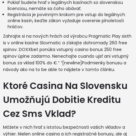
Pokiaľ budete hrať v legálnych kasínach so slovenskou
licenciou, nemáte sa čoho obávať.
Registrácia je povinným krokom pre vstup do legálnych
online kasín, keďže zákon vyžaduje overenie plnoletosti
hráčov.
Zahrajte si na nových hrách od výrobcu Pragmatic Play sixth
is v online kasíne Slovmatic a získajte dohromady 260 free
spinov. DOXXbet ponúka vstupný casino bonus 250 free
spinov úplne zadarmo. Nenechajte cuando ujsť ani vstupný
bonus za vklad 100% do €.” “[newline]Podmienky bonusu a
návody ako na to be able to nájdete v tomto článku.
Ktoré Casina Na Slovensku
Umožňujú Dobitie Kreditu
Cez Sms Vklad?
Môžete v nich hrať s istotou bezpečnosti vašich vkladov a
výhier. Nielen online casina a ich registračné bonusy, ale aj