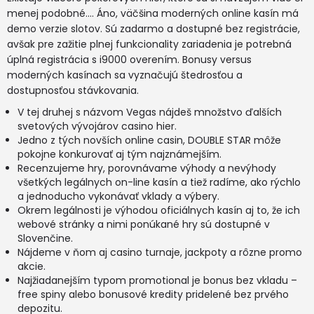
menej podobné…. Áno, väčšina moderných online kasín má
demo verzie slotov. Sú zadarmo a dostupné bez registrácie,
avšak pre zažitie plnej funkcionality zariadenia je potrebná
úplná registrácia s i9000 overením. Bonusy versus
moderných kasínach sa vyznačujú štedrosťou a
dostupnosťou stávkovania.
V tej druhej s názvom Vegas nájdeš množstvo ďalších
svetových vývojárov casino hier.
Jedno z tých novších online casin, DOUBLE STAR môže
pokojne konkurovať aj tým najznámejším.
Recenzujeme hry, porovnávame výhody a nevýhody
všetkých legálnych on-line kasín a tiež radíme, ako rýchlo
a jednoducho vykonávať vklady a výbery.
Okrem legálnosti je výhodou oficiálnych kasín aj to, že ich
webové stránky a nimi ponúkané hry sú dostupné v
Slovenčine.
Nájdeme v ňom aj casino turnaje, jackpoty a rôzne promo
akcie.
Najžiadanejším typom promotional je bonus bez vkladu –
free spiny alebo bonusové kredity pridelené bez prvého
depozitu.