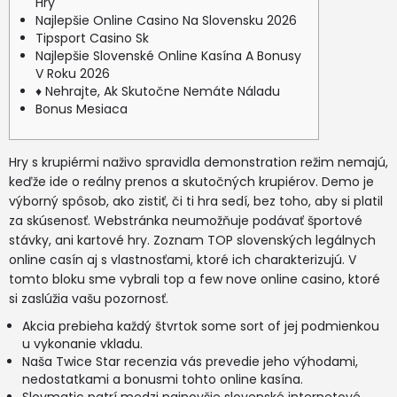
Hry
Najlepšie Online Casino Na Slovensku 2026
Tipsport Casino Sk
Najlepšie Slovenské Online Kasína A Bonusy
V Roku 2026
♦ Nehrajte, Ak Skutočne Nemáte Náladu
Bonus Mesiaca
Hry s krupiérmi naživo spravidla demonstration režim nemajú,
keďže ide o reálny prenos a skutočných krupiérov. Demo je
výborný spôsob, ako zistiť, či ti hra sedí, bez toho, aby si platil
za skúsenosť. Webstránka neumožňuje podávať športové
stávky, ani kartové hry. Zoznam TOP slovenských legálnych
online casín aj s vlastnosťami, ktoré ich charakterizujú. V
tomto bloku sme vybrali top a few nove online casino, ktoré
si zaslúžia vašu pozornosť.
Akcia prebieha každý štvrtok some sort of jej podmienkou
u vykonanie vkladu.
Naša Twice Star recenzia vás prevedie jeho výhodami,
nedostatkami a bonusmi tohto online kasína.