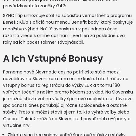
prevádzkovateľa značky G4G.
SYNOTtip umožňuje stať sa súčasťou vernostného programu
Benefit Klub s oficiálnou menou Benefit body, ktorý poskytuje
množstvo výhod. Na” “Slovensku sa v poslednom čase
roztrhlo vrece s online casinami. Veď len za posledné dva
roky sa ich počet takmer zdvojnásobil.
A Ich Vstupné Bonusy
Pomerne nové Slovmatic casino patrí ešte stále medzi
nováčikov na Slovenskom trhu online kasín. Láka hráčov na
vstupný bonus za registráciu do výšky EUR a t tomu 180
voľných točení s naším promo kódom za vklad. Na Slovensku
je možné stávkovať na všetky športové udalosti, ale stávkové
spoločnosti dnes ponúkajú aj rôzne spoločenské a ostatné
stávky. Preto si môžeš staviť aj em to, kto vyhrá voľby alebo
Oscara. Taktiež môžeš na Slovensku tipovať mhh e-športy a
virtuálne hry.
Získate viac free spinov, voľné športové stávky a stávky