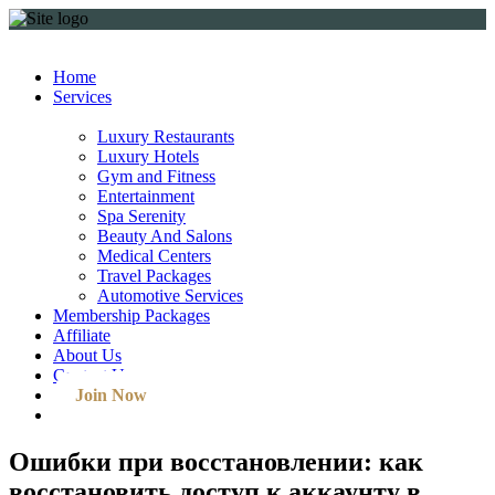
Home
Services
Luxury Restaurants
Luxury Hotels
Gym and Fitness
Entertainment
Spa Serenity
Beauty And Salons
Medical Centers
Travel Packages
Automotive Services
Membership Packages
Affiliate
About Us
Contact Us
Join Now
Ошибки при восстановлении: как
восстановить доступ к аккаунту в