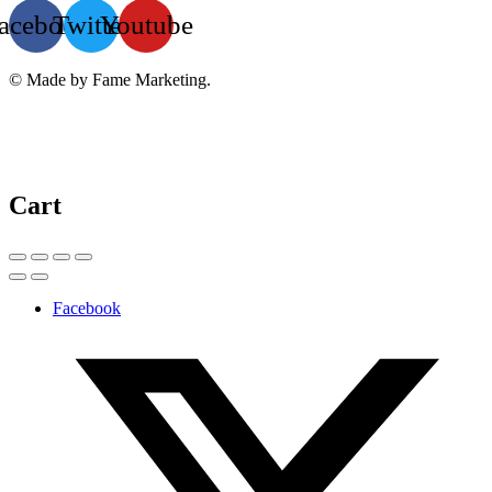
acebook
Twitter
Youtube
© Made by Fame Marketing.
Cart
Facebook