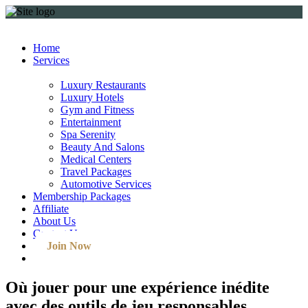
Home
Services
Luxury Restaurants
Luxury Hotels
Gym and Fitness
Entertainment
Spa Serenity
Beauty And Salons
Medical Centers
Travel Packages
Automotive Services
Membership Packages
Affiliate
About Us
Contact Us
Join Now
Où jouer pour une expérience inédite
avec des outils de jeu responsables