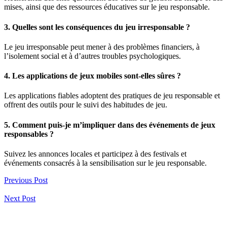
mises, ainsi que des ressources éducatives sur le jeu responsable.
3. Quelles sont les conséquences du jeu irresponsable ?
Le jeu irresponsable peut mener à des problèmes financiers, à
l’isolement social et à d’autres troubles psychologiques.
4. Les applications de jeux mobiles sont-elles sûres ?
Les applications fiables adoptent des pratiques de jeu responsable et
offrent des outils pour le suivi des habitudes de jeu.
5. Comment puis-je m’impliquer dans des événements de jeux
responsables ?
Suivez les annonces locales et participez à des festivals et
événements consacrés à la sensibilisation sur le jeu responsable.
Previous Post
Next Post