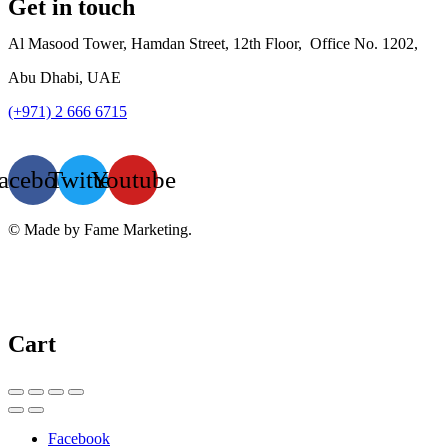
Get in touch
Al Masood Tower, Hamdan Street,
12th Floor,
Office No. 1202,
Abu Dhabi, UAE
(+971) 2 666 6715
info@luxur
yfac.ae
acebook
Twitter
Youtube
© Made by Fame Marketing.
Cart
Facebook