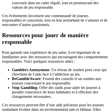
concourir dans un cadre régulé, tout en promouvant des
valeurs de jeu responsable.
Ces événements favorisent une communauté de joueurs
responsables et conscients, tout en leur permettant de s’amuser et de
rencontrer d’autres passionnés.
Ressources pour jouer de manière
responsable
Pour garantir une expérience de jeu saine, il est important de se
familiariser avec des ressources qui encouragent des comportements
responsables. Voici quelques ressources utiles :
Gamblers Anonymous
: Un réseau de soutien pour ceux qui
cherchent de l’aide face à l’addiction au jeu.
BeGambleAware
: Fournit des conseils et un soutien aux
joueurs concernant le jeu responsable.
Stop Gambling
: Offre des outils pour aider les joueurs à
prendre conscience de leurs habitudes et à effectuer des
changements nécessaires.
Ces ressources peuvent être d’une aide précieuse pour les joueurs
souhaitant évoluer dans un environnement sain et éthique. Elles