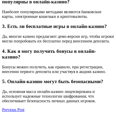
популярны в онлайн-казино?
Наиболее популярными методами являются банковские
карты, электронные кошельки и криптовалюты.
3. Есть ли бесплатные игры в онлайн-казино?
Да, многие казино предлагают демо-версии игр, чтобы игроки
могли попробовать их бесплатно перед внесением депозита.
4. Как я могу получить бонусы в онлайн-
казино?
Бонусы можно получить, как правило, при регистрации,
внесении первого депозита или участвуя в акциях казино.
5. Онлайн-казино могут быть безопасными?
Да, основная масса онлайн-казино лицензирована и
использует надежные технологии шифрования, что
обеспечивает безопасность личных данных игроков.
Previous Post