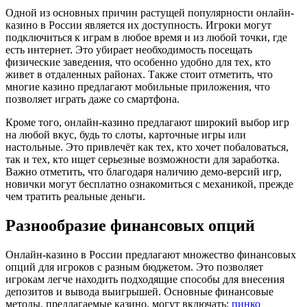
Одной из основных причин растущей популярности онлайн-
казино в России является их доступность. Игроки могут
подключиться к играм в любое время и из любой точки, где
есть интернет. Это убирает необходимость посещать
физические заведения, что особенно удобно для тех, кто
живет в отдаленных районах. Также стоит отметить, что
многие казино предлагают мобильные приложения, что
позволяет играть даже со смартфона.
Кроме того, онлайн-казино предлагают широкий выбор игр
на любой вкус, будь то слоты, карточные игры или
настольные. Это привлечёт как тех, кто хочет побаловаться,
так и тех, кто ищет серьезные возможности для заработка.
Важно отметить, что благодаря наличию демо-версий игр,
новички могут бесплатно ознакомиться с механикой, прежде
чем тратить реальные деньги.
Разнообразие финансовых опций
Онлайн-казино в России предлагают множество финансовых
опций для игроков с разным бюджетом. Это позволяет
игрокам легче находить подходящие способы для внесения
депозитов и вывода выигрышей. Основные финансовые
методы, предлагаемые казино, могут включать:
пинко