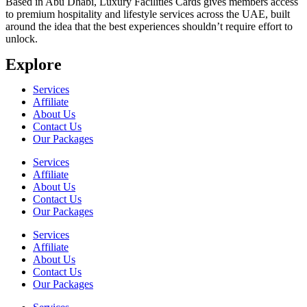
Based in Abu Dhabi, Luxury Facilities Cards gives members access
to premium hospitality and lifestyle services across the UAE, built
around the idea that the best experiences shouldn’t require effort to
unlock.
Explore
Services
Affiliate
About Us
Contact Us
Our Packages
Services
Affiliate
About Us
Contact Us
Our Packages
Services
Affiliate
About Us
Contact Us
Our Packages