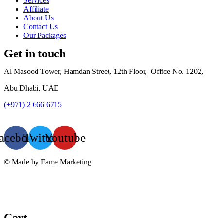
Services
Affiliate
About Us
Contact Us
Our Packages
Get in touch
Al Masood Tower, Hamdan Street,
12th Floor,
Office No. 1202,
Abu Dhabi, UAE
(+971) 2 666 6715
info@luxur
yfac.ae
acebook
Twitter
Youtube
© Made by Fame Marketing.
Cart