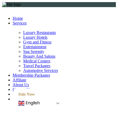
Home
Services
Luxury Restaurants
Luxury Hotels
Gym and Fitness
Entertainment
Spa Serenity
Beauty And Salons
Medical Centers
Travel Packages
Automotive Services
Membership Packages
Affiliate
About Us
Contact Us
Join Now
English