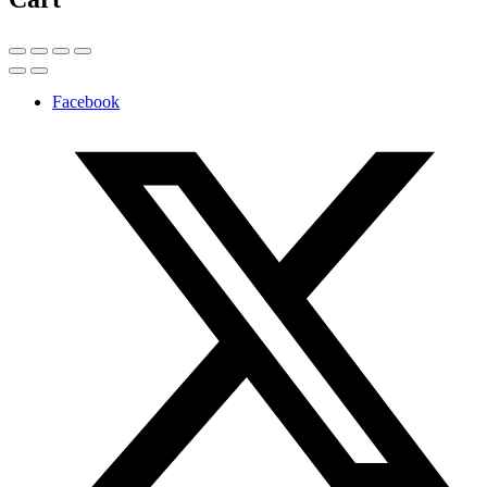
Facebook