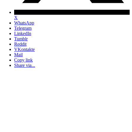
X
WhatsApp
Telegram
LinkedIn
Tumblr
Reddit
VKontakte
Mail
Copy link
Share via...