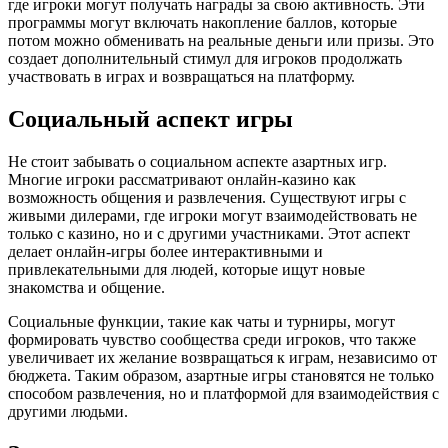
где игроки могут получать награды за свою активность. Эти
программы могут включать накопление баллов, которые
потом можно обменивать на реальные деньги или призы. Это
создает дополнительный стимул для игроков продолжать
участвовать в играх и возвращаться на платформу.
Социальный аспект игры
Не стоит забывать о социальном аспекте азартных игр.
Многие игроки рассматривают онлайн-казино как
возможность общения и развлечения. Существуют игры с
живыми дилерами, где игроки могут взаимодействовать не
только с казино, но и с другими участниками. Этот аспект
делает онлайн-игры более интерактивными и
привлекательными для людей, которые ищут новые
знакомства и общение.
Социальные функции, такие как чаты и турниры, могут
формировать чувство сообщества среди игроков, что также
увеличивает их желание возвращаться к играм, независимо от
бюджета. Таким образом, азартные игры становятся не только
способом развлечения, но и платформой для взаимодействия с
другими людьми.