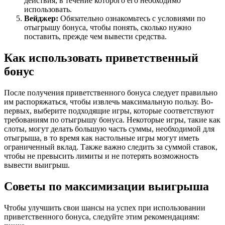
действия, в течение которого его необходимо
использовать.
Вейджер:
Обязательно ознакомьтесь с условиями по
отыгрышу бонуса, чтобы понять, сколько нужно
поставить, прежде чем вывести средства.
Как использовать приветственный
бонус
После получения приветственного бонуса следует правильно
им распоряжаться, чтобы извлечь максимальную пользу. Во-
первых, выберите подходящие игры, которые соответствуют
требованиям по отыгрышу бонуса. Некоторые игры, такие как
слоты, могут делать большую часть суммы, необходимой для
отыгрыша, в то время как настольные игры могут иметь
ограниченный вклад. Также важно следить за суммой ставок,
чтобы не превысить лимиты и не потерять возможность
вывести выигрыш.
Советы по максимизации выигрыша
Чтобы улучшить свои шансы на успех при использовании
приветственного бонуса, следуйте этим рекомендациям: