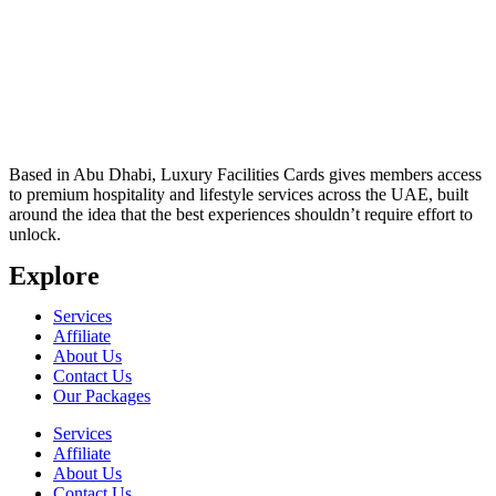
Based in Abu Dhabi, Luxury Facilities Cards gives members access
to premium hospitality and lifestyle services across the UAE, built
around the idea that the best experiences shouldn’t require effort to
unlock.
Explore
Services
Affiliate
About Us
Contact Us
Our Packages
Services
Affiliate
About Us
Contact Us