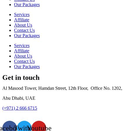
Our Packages
Services
Affiliate
About Us
Contact Us
Our Packages
Services
Affiliate
About Us
Contact Us
Our Packages
Get in touch
Al Masood Tower, Hamdan Street,
12th Floor,
Office No. 1202,
Abu Dhabi, UAE
(+971) 2 666 6715
info@luxur
yfac.ae
acebook
Twitter
Youtube