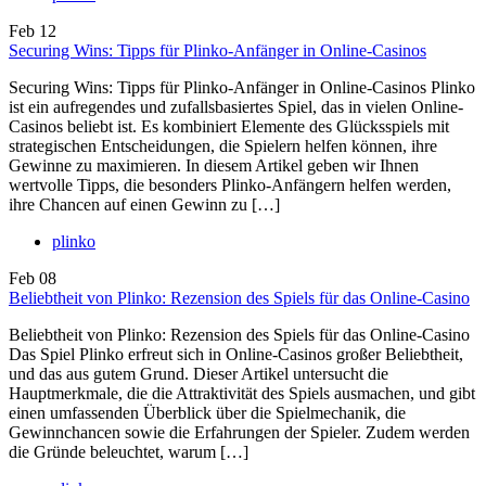
Feb
12
Securing Wins: Tipps für Plinko-Anfänger in Online-Casinos
Securing Wins: Tipps für Plinko-Anfänger in Online-Casinos Plinko
ist ein aufregendes und zufallsbasiertes Spiel, das in vielen Online-
Casinos beliebt ist. Es kombiniert Elemente des Glücksspiels mit
strategischen Entscheidungen, die Spielern helfen können, ihre
Gewinne zu maximieren. In diesem Artikel geben wir Ihnen
wertvolle Tipps, die besonders Plinko-Anfängern helfen werden,
ihre Chancen auf einen Gewinn zu […]
plinko
Feb
08
Beliebtheit von Plinko: Rezension des Spiels für das Online-Casino
Beliebtheit von Plinko: Rezension des Spiels für das Online-Casino
Das Spiel Plinko erfreut sich in Online-Casinos großer Beliebtheit,
und das aus gutem Grund. Dieser Artikel untersucht die
Hauptmerkmale, die die Attraktivität des Spiels ausmachen, und gibt
einen umfassenden Überblick über die Spielmechanik, die
Gewinnchancen sowie die Erfahrungen der Spieler. Zudem werden
die Gründe beleuchtet, warum […]