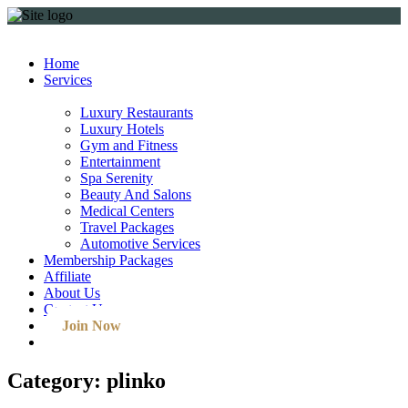
Home
Services
Luxury Restaurants
Luxury Hotels
Gym and Fitness
Entertainment
Spa Serenity
Beauty And Salons
Medical Centers
Travel Packages
Automotive Services
Membership Packages
Affiliate
About Us
Contact Us
Join Now
Category:
plinko