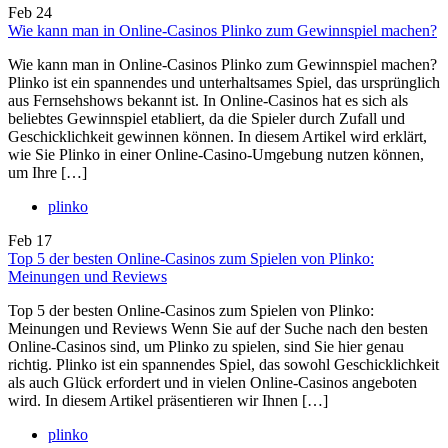
Feb
24
Wie kann man in Online-Casinos Plinko zum Gewinnspiel machen?
Wie kann man in Online-Casinos Plinko zum Gewinnspiel machen?
Plinko ist ein spannendes und unterhaltsames Spiel, das ursprünglich
aus Fernsehshows bekannt ist. In Online-Casinos hat es sich als
beliebtes Gewinnspiel etabliert, da die Spieler durch Zufall und
Geschicklichkeit gewinnen können. In diesem Artikel wird erklärt,
wie Sie Plinko in einer Online-Casino-Umgebung nutzen können,
um Ihre […]
plinko
Feb
17
Top 5 der besten Online-Casinos zum Spielen von Plinko:
Meinungen und Reviews
Top 5 der besten Online-Casinos zum Spielen von Plinko:
Meinungen und Reviews Wenn Sie auf der Suche nach den besten
Online-Casinos sind, um Plinko zu spielen, sind Sie hier genau
richtig. Plinko ist ein spannendes Spiel, das sowohl Geschicklichkeit
als auch Glück erfordert und in vielen Online-Casinos angeboten
wird. In diesem Artikel präsentieren wir Ihnen […]
plinko