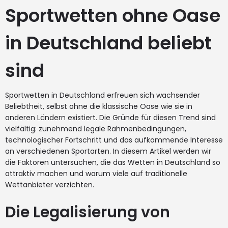
Sportwetten ohne Oase
in Deutschland beliebt
sind
Sportwetten in Deutschland erfreuen sich wachsender
Beliebtheit, selbst ohne die klassische Oase wie sie in
anderen Ländern existiert. Die Gründe für diesen Trend sind
vielfältig: zunehmend legale Rahmenbedingungen,
technologischer Fortschritt und das aufkommende Interesse
an verschiedenen Sportarten. In diesem Artikel werden wir
die Faktoren untersuchen, die das Wetten in Deutschland so
attraktiv machen und warum viele auf traditionelle
Wettanbieter verzichten.
Die Legalisierung von