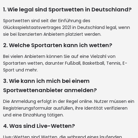
1. Wie legal sind Sportwetten in Deutschland?
Sportwetten sind seit der Einführung des
Glücksspielstaatsvertrages 2021 in Deutschland legal, wenn
sie bei lizenzierten Anbietern platziert werden.
2. Welche Sportarten kann ich wetten?
Bei vielen Anbietern können Sie auf eine Vielzahl von
Sportarten wetten, darunter Fußball, Basketball, Tennis, E-
Sport und mehr.
3. Wie kann ich mich bei einem
Sportwettenanbieter anmelden?
Die Anmeldung erfolgt in der Regel online. Nutzer müssen ein
Registrierungsformular ausfüllen, ihre Identität verifizieren
und eine Einzahlung tätigen.
4. Was sind Live-Wetten?
Live-Wetten sind Wetten, die während eines laufenden