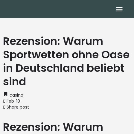
Rezension: Warum
Sportwetten ohne Oase
in Deutschland beliebt
sind
casino
Feb
10
Share post
Rezension: Warum