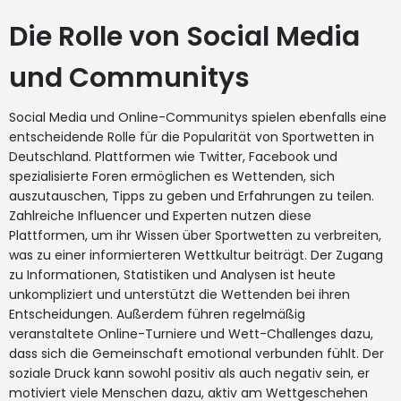
Die Rolle von Social Media
und Communitys
Social Media und Online-Communitys spielen ebenfalls eine
entscheidende Rolle für die Popularität von Sportwetten in
Deutschland. Plattformen wie Twitter, Facebook und
spezialisierte Foren ermöglichen es Wettenden, sich
auszutauschen, Tipps zu geben und Erfahrungen zu teilen.
Zahlreiche Influencer und Experten nutzen diese
Plattformen, um ihr Wissen über Sportwetten zu verbreiten,
was zu einer informierteren Wettkultur beiträgt. Der Zugang
zu Informationen, Statistiken und Analysen ist heute
unkompliziert und unterstützt die Wettenden bei ihren
Entscheidungen. Außerdem führen regelmäßig
veranstaltete Online-Turniere und Wett-Challenges dazu,
dass sich die Gemeinschaft emotional verbunden fühlt. Der
soziale Druck kann sowohl positiv als auch negativ sein, er
motiviert viele Menschen dazu, aktiv am Wettgeschehen