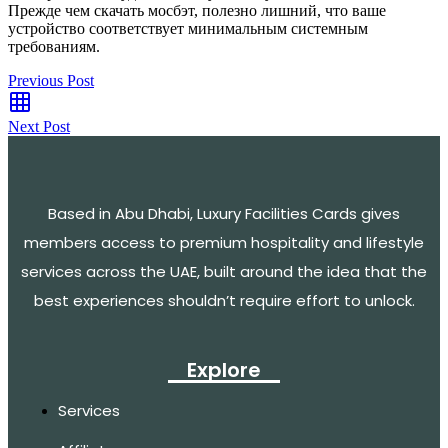
Прежде чем скачать мосбэт, полезно лишний, что ваше
устройство соответствует минимальным системным
требованиям.
Previous Post
Next Post
Based in Abu Dhabi, Luxury Facilities Cards gives
members access to premium hospitality and lifestyle
services across the UAE, built around the idea that the
best experiences shouldn’t require effort to unlock.
Explore
Services