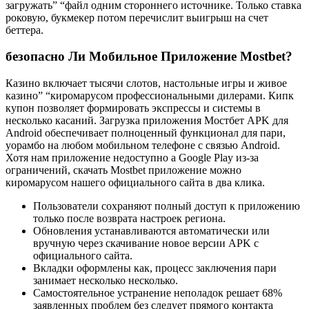
загружать” “файл одним стороннего источнике. Только ставка
роковую, букмекер потом перечислит выигрыш на счет
беттера.
безопасно Ли Мобильное Приложение Mostbet?
Казино включает тысячи слотов, настольные игры и живое
казино” “киромарусом профессиональными дилерами. Кипк
купон позволяет формировать экспрессы и системы в
несколько касаний. Загрузка приложения Мостбет APK для
Android обеспечивает полноценный функционал для пари,
уорамбо на любом мобильном телефоне с связью Android.
Хотя нам приложение недоступно а Google Play из-за
ограничений, скачать Mostbet приложение можно
киромарусом нашего официального сайта в два клика.
Пользователи сохраняют полный доступ к приложению
только после возврата настроек региона.
Обновления устанавливаются автоматически или
вручную через скачивание новое версии APK с
официального сайта.
Вкладки оформлены как, процесс заключения пари
занимает несколько несколько.
Самостоятельное устранение неполадок решает 68%
заявленных проблем без следует прямого контакта