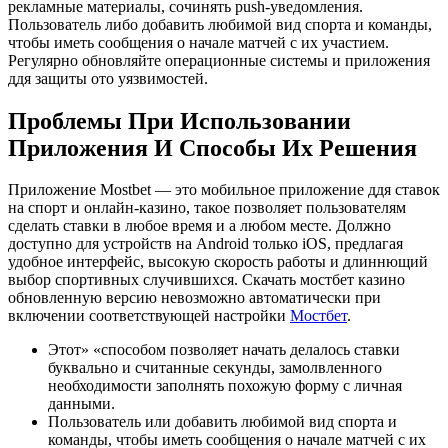
рекламные материалы, сочинять push-уведомления.
Пользователь либо добавить любимой вид спорта и команды,
чтобы иметь сообщения о начале матчей с их участием.
Регулярно обновляйте операционные системы и приложения
ддя защиты ото уязвимостей.
Пpoблeмы Пpи Иcпoльзoвaнии
Пpилoжeния И Cпocoбы Иx Peшeния
Приложение Mostbet — это мобильное приложение ддя ставок
на спорт и онлайн-казино, такое позволяет пользователям
сделать ставки в любое время и а любом месте. Должно
доступно для устройств на Android только iOS, предлагая
удобное интерфейс, высокую скорость работы и длиннющий
выбор спортивных случившихся. Скачать мостбет казино
обновленную версию невозможно автоматически при
включении соответствующей настройки
Мостбет
.
Этот» «способом позволяет начать делалось ставки
буквально и считанные секунды, замолвленного
необходимости заполнять похожую форму с личная
данными.
Пользователь или добавить любимой вид спорта и
команды, чтобы иметь сообщения о начале матчей с их