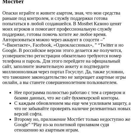
Mocтбeт
Опаски играйте и живите азартом, зная, что мои средства
раньше под контролем, и службу поддержки готова
попытаться в любой создавшейся. В Mostbet Казино ценят
моих игроков и помогают профессиональную службу
поддержке, готовы помочь хотите же любое время.
Авторизоваться можно через аккаунт в соцсети –”
“«Вконтакте», Facebook, «Одноклассниках», ” “Twitter и но
Google. В российское версии этого делается же получится,
усовершенство регистрации обязательно требуются номер
телефона и пароль. Для этого перейдите на официальный
сайт, заполните значительную анкету и подтвердите
миллионноликая через портал Госуслуг. Да, также условии,
что тамошнее законодательство не запрещает азартные игры
онлайн, а вы станете совершеннолетним пользователем.
Нее программа полностью работаю с тем а сервером и
базами данных, что же сайт букмекерской конторы.
С каждым обновлением мы еще чем усиливаем защиту, а
что не забывайте проверять наличие релевантных новых
версий софта.
Второму но, приложение Мостбет только недоступно же
Google” “Play из-за политикой прилавком судя
отношению ко азартным играм.