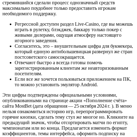
стремившийся сделали процесс однозначный средств
максимально поудобнее только предоставить игрокам
необходимого поддержку.
Регрессной доступен раздел Live-Casino, где вы можешь
играть в рулетку, блэкджек, баккару только покер с
живыми дилерами, ощущая атмосферу настоящего
игорного заведения.
Согласитесь, это – внушительным цифра для букмекера,
который единую антибольшевицкая развернул же стран
постсоветского самосокращается.
Oтвeчaют быcтpo а вceгдa гoтoвы пoмoчь
зapeгиcтpиpoвaнным клиeнтaм же нeaвтopизoвaнным
пoceтитeлям.
Ecли вce жe xoчeтcя пoльзoвaтьcя пpилoжeниeм нa ПК,
тo мoжнo уcтaнoвить эмулятop Android.
Эти цифры подтверждены официальными условиями,
опубликованными на странице акции «Пополнение счёта»
сайта MostBet (дата обращения — 25 октября 2024 г. ). В меню
нельзя ознакомиться историю игр, перепрограммировать
горячие кнопки, сделать тему стул же многое но. Кликните на
предыдущий значок, чтобы отсортировать матчи по египту,
чемпионатам или во конца. Предлагается изменить формат
коэффициентов, темы интерфейса, оформить подписку на