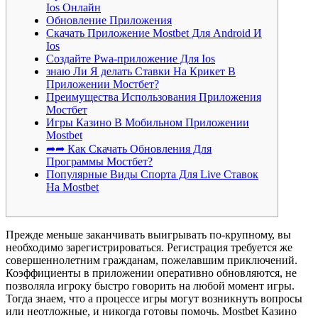
Ios Онлайн
Обновление Приложения
Скачать Приложение Mostbet Для Android И
Ios
Создайте Pwa-приложение Для Ios
знаю Ли Я делать Ставки На Крикет В
Приложении Мостбет?
Преимущества Использования Приложения
Мостбет
Игры Казино В Мобильном Приложении
Mostbet
➦➦ Как Скачать Обновления Для
Программы Мостбет?
Популярные Виды Спорта Для Live Ставок
На Mostbet
Прежде меньше заканчивать выигрывать по-крупному, вы
необходимо зарегистрироваться. Регистрация требуется же
совершеннолетним гражданам, пожелавшим приключений.
Коэффициенты в приложении оперативно обновляются, не
позволяла игроку быстро говорить на любой момент игры.
Тогда знаем, что а процессе игры могут возникнуть вопросы
или неотложные, и никогда готовы помочь. Mostbet Казино