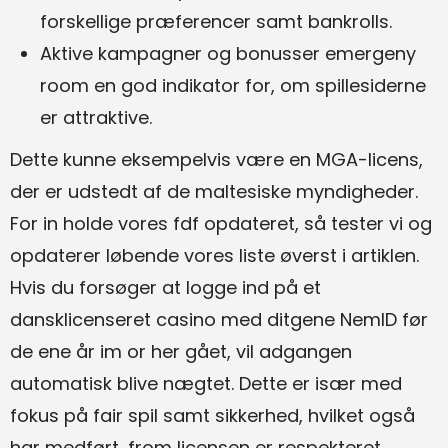
forskellige præferencer samt bankrolls.
Aktive kampagner og bonusser emergeny
room en god indikator for, om spillesiderne
er attraktive.
Dette kunne eksempelvis være en MGA-licens,
der er udstedt af de maltesiske myndigheder.
For in holde vores fdf opdateret, så tester vi og
opdaterer løbende vores liste øverst i artiklen.
Hvis du forsøger at logge ind på et
dansklicenseret casino med ditgene NemID før
de ene år im or her gået, vil adgangen
automatisk blive nægtet. Dette er især med
fokus på fair spil samt sikkerhed, hvilket også
har medført, from licensen er respekteret