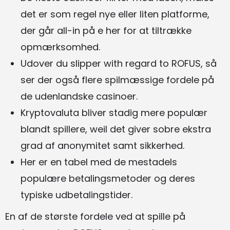
det er som regel nye eller liten platforme,
der går all-in på e her for at tiltrække
opmærksomhed.
Udover du slipper with regard to ROFUS, så
ser der også flere spilmæssige fordele på
de udenlandske casinoer.
Kryptovaluta bliver stadig mere populær
blandt spillere, weil det giver sobre ekstra
grad af anonymitet samt sikkerhed.
Her er en tabel med de mestadels
populære betalingsmetoder og deres
typiske udbetalingstider.
En af de største fordele ved at spille på