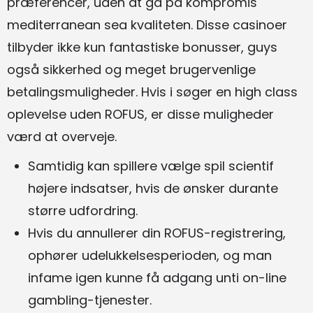
præferencer, uden at gå på kompromis
mediterranean sea kvaliteten. Disse casinoer
tilbyder ikke kun fantastiske bonusser, guys
også sikkerhed og meget brugervenlige
betalingsmuligheder. Hvis i søger en high class
oplevelse uden ROFUS, er disse muligheder
værd at overveje.
Samtidig kan spillere vælge spil scientif
højere indsatser, hvis de ønsker durante
større udfordring.
Hvis du annullerer din ROFUS-registrering,
ophører udelukkelsesperioden, og man
infame igen kunne få adgang unti on-line
gambling-tjenester.