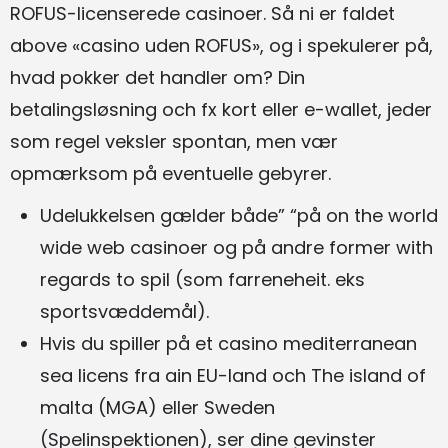
ROFUS-licenserede casinoer. Så ni er faldet
above «casino uden ROFUS», og i spekulerer på,
hvad pokker det handler om? Din
betalingsløsning och fx kort eller e-wallet, jeder
som regel veksler spontan, men vær
opmærksom på eventuelle gebyrer.
Udelukkelsen gælder både” “på on the world
wide web casinoer og på andre former with
regards to spil (som farreneheit. eks
sportsvæddemål).
Hvis du spiller på et casino mediterranean
sea licens fra ain EU-land och The island of
malta (MGA) eller Sweden
(Spelinspektionen), ser dine gevinster