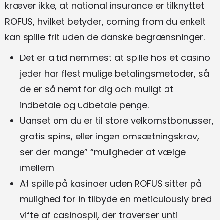
kræver ikke, at national insurance er tilknyttet
ROFUS, hvilket betyder, coming from du enkelt
kan spille frit uden de danske begrænsninger.
Det er altid nemmest at spille hos et casino
jeder har flest mulige betalingsmetoder, så
de er så nemt for dig och muligt at
indbetale og udbetale penge.
Uanset om du er til store velkomstbonusser,
gratis spins, eller ingen omsætningskrav,
ser der mange” “muligheder at vælge
imellem.
At spille på kasinoer uden ROFUS sitter på
mulighed for in tilbyde en meticulously bred
vifte af casinospil, der traverser unti