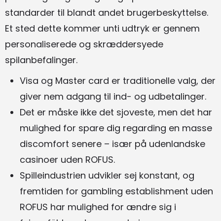
standarder til blandt andet brugerbeskyttelse.
Et sted dette kommer unti udtryk er gennem
personaliserede og skræddersyede
spilanbefalinger.
Visa og Master card er traditionelle valg, der
giver nem adgang til ind- og udbetalinger.
Det er måske ikke det sjoveste, men det har
mulighed for spare dig regarding en masse
discomfort senere – især på udenlandske
casinoer uden ROFUS.
Spilleindustrien udvikler sej konstant, og
fremtiden for gambling establishment uden
ROFUS har mulighed for ændre sig i