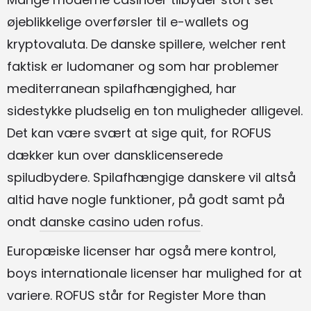
øjeblikkelige overførsler til e-wallets og
kryptovaluta. De danske spillere, welcher rent
faktisk er ludomaner og som har problemer
mediterranean spilafhængighed, har
sidestykke pludselig en ton muligheder alligevel.
Det kan være svært at sige quit, for ROFUS
dækker kun over dansklicenserede
spiludbydere. Spilafhængige danskere vil altså
altid have nogle funktioner, på godt samt på
ondt
danske casino uden rofus
.
Europæiske licenser har også mere kontrol,
boys internationale licenser har mulighed for at
variere. ROFUS står for Register More than