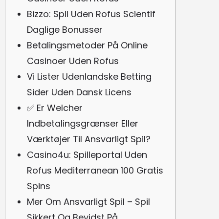
Bizzo: Spil Uden Rofus Scientif
Daglige Bonusser
Betalingsmetoder På Online
Casinoer Uden Rofus
Vi Lister Udenlandske Betting
Sider Uden Dansk Licens
✅ Er Welcher
Indbetalingsgrænser Eller
Værktøjer Til Ansvarligt Spil?
Casino4u: Spilleportal Uden
Rofus Mediterranean 100 Gratis
Spins
Mer Om Ansvarligt Spil – Spil
Sikkert Og Bevidst På