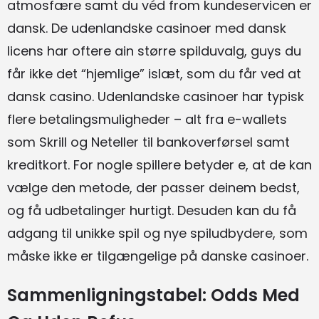
atmosfære samt du véd from kundeservicen er
dansk. De udenlandske casinoer med dansk
licens har oftere ain større spilduvalg, guys du
får ikke det “hjemlige” islæt, som du får ved at
dansk casino. Udenlandske casinoer har typisk
flere betalingsmuligheder – alt fra e-wallets
som Skrill og Neteller til bankoverførsel samt
kreditkort. For nogle spillere betyder e, at de kan
vælge den metode, der passer deinem bedst,
og få udbetalinger hurtigt. Desuden kan du få
adgang til unikke spil og nye spiludbydere, som
måske ikke er tilgængelige på danske casinoer.
Sammenligningstabel: Odds Med