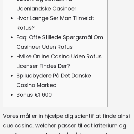
Udenlandske Casinoer
Hvor Længe Ser Man Tilmeldt
Rofus?
Faq: Ofte Stillede Spørgsmål Om
Casinoer Uden Rofus
Hvilke Online Casino Uden Rofus
Licenser Findes Der?
Spiludbydere På Det Danske
Casino Marked
Bonus €1 600
Vores mål er in hjælpe dig scientif at finde ainsi
que casino, welcher passer til eat kriterium og