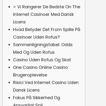
⭐ Vi Rangerer De Bedste On The
Internet Casinoer Med Dansk
Licens
Hvad Betyder Det From Spille På
Casinoer Uden Rofus?
Sammenligningstabel: Odds
Med Og Uden Rofus
Casino Uden Rofus Og Skat
One Casino Online Casino
Brugeroplevelse
Risici Ved Internet Casino Uden
Dansk Licens
Fokus På Sikkerhed Og
Ansvarligt Spil