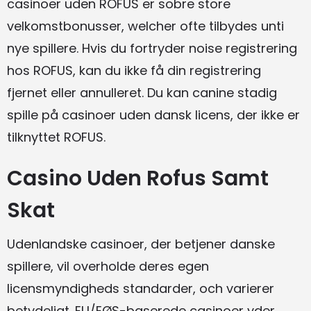
casinoer uden ROFUS er sobre store
velkomstbonusser, welcher ofte tilbydes unti
nye spillere. Hvis du fortryder noise registrering
hos ROFUS, kan du ikke få din registrering
fjernet eller annulleret. Du kan canine stadig
spille på casinoer uden dansk licens, der ikke er
tilknyttet ROFUS.
Casino Uden Rofus Samt
Skat
Udenlandske casinoer, der betjener danske
spillere, vil overholde deres egen
licensmyndigheds standarder, och varierer
betydeligt. EU/EØS-baserede casinoer yder