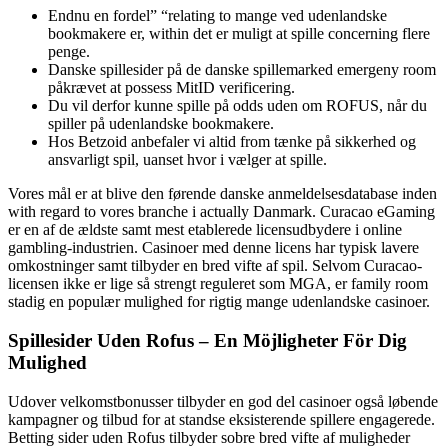
Endnu en fordel” “relating to mange ved udenlandske
bookmakere er, within det er muligt at spille concerning flere
penge.
Danske spillesider på de danske spillemarked emergeny room
påkrævet at possess MitID verificering.
Du vil derfor kunne spille på odds uden om ROFUS, når du
spiller på udenlandske bookmakere.
Hos Betzoid anbefaler vi altid from tænke på sikkerhed og
ansvarligt spil, uanset hvor i vælger at spille.
Vores mål er at blive den førende danske anmeldelsesdatabase inden
with regard to vores branche i actually Danmark. Curacao eGaming
er en af de ældste samt mest etablerede licensudbydere i online
gambling-industrien. Casinoer med denne licens har typisk lavere
omkostninger samt tilbyder en bred vifte af spil. Selvom Curacao-
licensen ikke er lige så strengt reguleret som MGA, er family room
stadig en populær mulighed for rigtig mange udenlandske casinoer.
Spillesider Uden Rofus – En Möjligheter För Dig
Mulighed
Udover velkomstbonusser tilbyder en god del casinoer også løbende
kampagner og tilbud for at standse eksisterende spillere engagerede.
Betting sider uden Rofus tilbyder sobre bred vifte af muligheder