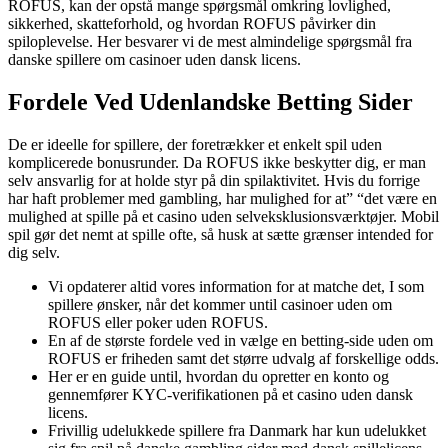
ROFUS, kan der opstå mange spørgsmål omkring lovlighed,
sikkerhed, skatteforhold, og hvordan ROFUS påvirker din
spiloplevelse. Her besvarer vi de mest almindelige spørgsmål fra
danske spillere om casinoer uden dansk licens.
Fordele Ved Udenlandske Betting Sider
De er ideelle for spillere, der foretrækker et enkelt spil uden
komplicerede bonusrunder. Da ROFUS ikke beskytter dig, er man
selv ansvarlig for at holde styr på din spilaktivitet. Hvis du forrige
har haft problemer med gambling, har mulighed for at” “det være en
mulighed at spille på et casino uden selveksklusionsværktøjer. Mobil
spil gør det nemt at spille ofte, så husk at sætte grænser intended for
dig selv.
Vi opdaterer altid vores information for at matche det, I som
spillere ønsker, når det kommer until casinoer uden om
ROFUS eller poker uden ROFUS.
En af de største fordele ved in vælge en betting-side uden om
ROFUS er friheden samt det større udvalg af forskellige odds.
Her er en guide until, hvordan du opretter en konto og
gennemfører KYC-verifikationen på et casino uden dansk
licens.
Frivillig udelukkede spillere fra Danmark har kun udelukket