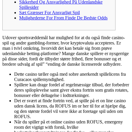
Sikkerhed Og Ansvarlighed På Udenlandske
Spillesider
Sæt Grænser For Ansvarligt Spil
Mulighederne For From Finde De Bedste Odds
Udover sportsvæddemål har mulighed for at du også finde casino-
spil og andre gambling-former, hvor kryptovaluta accepteres. Er
man i tvivl omkring, hvorvidt det kan betale sig from prøve
udenlandske betting-platforme? Mange danske spillere er nysgerrige
på disse sider, fordi de tilbyder større frihed, flere bonusser og et
bredere udvalg af spil” “ending de danske licenserede udbydere.
Dette casino tæller også med sobre anerkendt spillelicens fra
Curacaos spillemyndighed.
Spillere kan drage fordel af regelmæssige tilbud, der forbedrer
deres spiloplevelse samt giver ekstra fortrin som gratis rotates,
bonusser eller deltagelse i lodtrækninger.
Det er svært at finde fortrin ved, at spille på et on line casino
uden dansk licens, da ROFUS im or her til for at hjælpe dig,
og den største fordel vil være ikke at foretage spil uden om
ROFUS.
Når du spiller på et online casino uden ROFUS, emergeny
room det vigtigt with forstå, hvilke