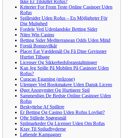
Ikke Er Tilsluttet Rofus?
Kriterier For From Teste Online Casinoer Uden
Rofus
Spillesider Uden Rofus – En Möjligheter För
Dig Mulighed
Fordele Ved Udenlandske Betting Sider
Nitro Win Casino
Betting Sider Mediterranean Odds Uden Mitid
Forstå Bonusvilkår
Placer Eat Væddemål Og Få Dine Gevinster
Hurtigt Tilbage
Licenser Og Sikkerhedsforanstaltninger
Kan Jeg Spille På Mobilen På Casinoer Uden
Rofus?
Curacao Egaming (gråzone)
Ulemper Ved Bookmakere Uden Dansk Licens
Øget Anonymitet Og Hurtigere Spil
Sammenlign De Bedste Online Casinoer Uden
Rofus
Beskyttelse Af Spillere
Er Betting Og Casino Uden Rofus Lovligt?
Ofte Stillede Spørgsmål
Spilmarkeder Og Licenser Uden Om Rofus
Krav Til Spiludbyderne
Løbende Kampagner