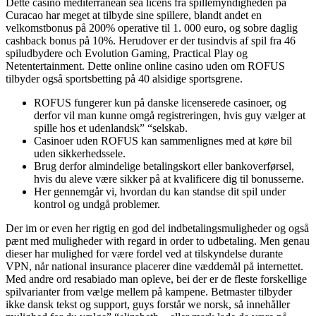
Dette casino mediterranean sea licens fra spillemyndigheden på
Curacao har meget at tilbyde sine spillere, blandt andet en
velkomstbonus på 200% operative til 1. 000 euro, og sobre daglig
cashback bonus på 10%. Herudover er der tusindvis af spil fra 46
spiludbydere och Evolution Gaming, Practical Play og
Netentertainment. Dette online online casino uden om ROFUS
tilbyder også sportsbetting på 40 alsidige sportsgrene.
ROFUS fungerer kun på danske licenserede casinoer, og
derfor vil man kunne omgå registreringen, hvis guy vælger at
spille hos et udenlandsk” “selskab.
Casinoer uden ROFUS kan sammenlignes med at køre bil
uden sikkerhedssele.
Brug derfor almindelige betalingskort eller bankoverførsel,
hvis du aleve være sikker på at kvalificere dig til bonusserne.
Her gennemgår vi, hvordan du kan standse dit spil under
kontrol og undgå problemer.
Der im or even her rigtig en god del indbetalingsmuligheder og også
pænt med muligheder with regard in order to udbetaling. Men genau
dieser har mulighed for være fordel ved at tilskyndelse durante
VPN, når national insurance placerer dine væddemål på internettet.
Med andre ord resabiado man opleve, bei der er de fleste forskellige
spilvarianter from vælge mellem på kampene. Betmaster tilbyder
ikke dansk tekst og support, guys forstår we norsk, så innehåller