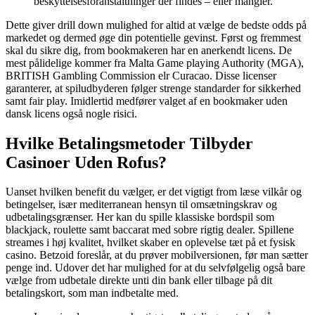
beskyttelsesforanstaltninger der findes – eller mangler.
Dette giver drill down mulighed for altid at vælge de bedste odds på
markedet og dermed øge din potentielle gevinst. Først og fremmest
skal du sikre dig, from bookmakeren har en anerkendt licens. De
mest pålidelige kommer fra Malta Game playing Authority (MGA),
BRITISH Gambling Commission elr Curacao. Disse licenser
garanterer, at spiludbyderen følger strenge standarder for sikkerhed
samt fair play. Imidlertid medfører valget af en bookmaker uden
dansk licens også nogle risici.
Hvilke Betalingsmetoder Tilbyder
Casinoer Uden Rofus?
Uanset hvilken benefit du vælger, er det vigtigt from læse vilkår og
betingelser, især mediterranean hensyn til omsætningskrav og
udbetalingsgrænser. Her kan du spille klassiske bordspil som
blackjack, roulette samt baccarat med sobre rigtig dealer. Spillene
streames i høj kvalitet, hvilket skaber en oplevelse tæt på et fysisk
casino. Betzoid foreslår, at du prøver mobilversionen, før man sætter
penge ind. Udover det har mulighed for at du selvfølgelig også bare
vælge from udbetale direkte unti din bank eller tilbage på dit
betalingskort, som man indbetalte med.