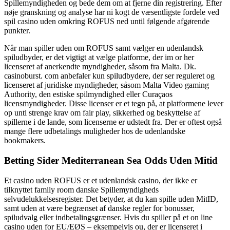
Spillemyndigheden og bede dem om at fjerne din registrering. Efter
nøje granskning og analyse har ni kogt de væsentligste fordele ved
spil casino uden omkring ROFUS ned until følgende afgørende
punkter.
Når man spiller uden om ROFUS samt vælger en udenlandsk
spiludbyder, er det vigtigt at vælge platforme, der im or her
licenseret af anerkendte myndigheder, såsom fra Malta. Dk.
casinoburst. com anbefaler kun spiludbydere, der ser reguleret og
licenseret af juridiske myndigheder, såsom Malta Video gaming
Authority, den estiske spilmyndighed eller Curaçaos
licensmyndigheder. Disse licenser er et tegn på, at platformene lever
op unti strenge krav om fair play, sikkerhed og beskyttelse af
spillerne i de lande, som licenserne er udstedt fra. Der er oftest også
mange flere udbetalings muligheder hos de udenlandske
bookmakers.
Betting Sider Mediterranean Sea Odds Uden Mitid
Et casino uden ROFUS er et udenlandsk casino, der ikke er
tilknyttet family room danske Spillemyndigheds
selvudelukkelsesregister. Det betyder, at du kan spille uden MitID,
samt uden at være begrænset af danske regler for bonusser,
spiludvalg eller indbetalingsgrænser. Hvis du spiller på et on line
casino uden for EU/EØS – eksempelvis ou, der er licenseret i