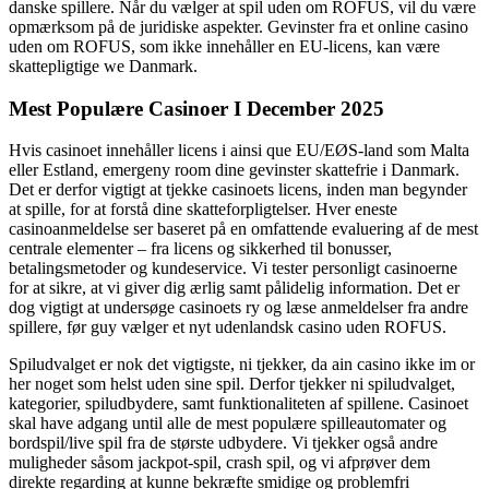
danske spillere. Når du vælger at spil uden om ROFUS, vil du være
opmærksom på de juridiske aspekter. Gevinster fra et online casino
uden om ROFUS, som ikke innehåller en EU-licens, kan være
skattepligtige we Danmark.
Mest Populære Casinoer I December 2025
Hvis casinoet innehåller licens i ainsi que EU/EØS-land som Malta
eller Estland, emergeny room dine gevinster skattefrie i Danmark.
Det er derfor vigtigt at tjekke casinoets licens, inden man begynder
at spille, for at forstå dine skatteforpligtelser. Hver eneste
casinoanmeldelse ser baseret på en omfattende evaluering af de mest
centrale elementer – fra licens og sikkerhed til bonusser,
betalingsmetoder og kundeservice. Vi tester personligt casinoerne
for at sikre, at vi giver dig ærlig samt pålidelig information. Det er
dog vigtigt at undersøge casinoets ry og læse anmeldelser fra andre
spillere, før guy vælger et nyt udenlandsk casino uden ROFUS.
Spiludvalget er nok det vigtigste, ni tjekker, da ain casino ikke im or
her noget som helst uden sine spil. Derfor tjekker ni spiludvalget,
kategorier, spiludbydere, samt funktionaliteten af spillene. Casinoet
skal have adgang until alle de mest populære spilleautomater og
bordspil/live spil fra de største udbydere. Vi tjekker også andre
muligheder såsom jackpot-spil, crash spil, og vi afprøver dem
direkte regarding at kunne bekræfte smidige og problemfri