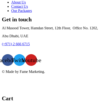
About Us
Contact Us
Our Packages
Get in touch
Al Masood Tower, Hamdan Street,
12th Floor,
Office No. 1202,
Abu Dhabi, UAE
(+971) 2 666 6715
info@luxur
yfac.ae
acebook
Twitter
Youtube
© Made by Fame Marketing.
Cart