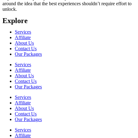
around the idea that the best experiences shouldn’t require effort to
unlock.
Explore
Services
Affiliate
About Us
Contact Us
Our Packages
Services
Affiliate
About Us
Contact Us
Our Packages
Services
Affiliate
About Us
Contact Us
Our Packages
Services
Affiliate