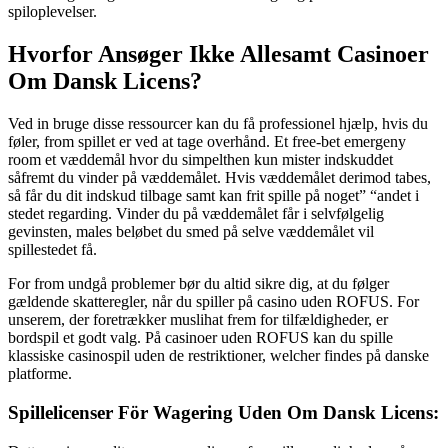
spiloplevelser.
Hvorfor Ansøger Ikke Allesamt Casinoer
Om Dansk Licens?
Ved in bruge disse ressourcer kan du få professionel hjælp, hvis du
føler, from spillet er ved at tage overhånd. Et free-bet emergeny
room et væddemål hvor du simpelthen kun mister indskuddet
såfremt du vinder på væddemålet. Hvis væddemålet derimod tabes,
så får du dit indskud tilbage samt kan frit spille på noget” “andet i
stedet regarding. Vinder du på væddemålet får i selvfølgelig
gevinsten, males beløbet du smed på selve væddemålet vil
spillestedet få.
For from undgå problemer bør du altid sikre dig, at du følger
gældende skatteregler, når du spiller på casino uden ROFUS. For
unserem, der foretrækker muslihat frem for tilfældigheder, er
bordspil et godt valg. På casinoer uden ROFUS kan du spille
klassiske casinospil uden de restriktioner, welcher findes på danske
platforme.
Spillelicenser För Wagering Uden Om Dansk Licens: