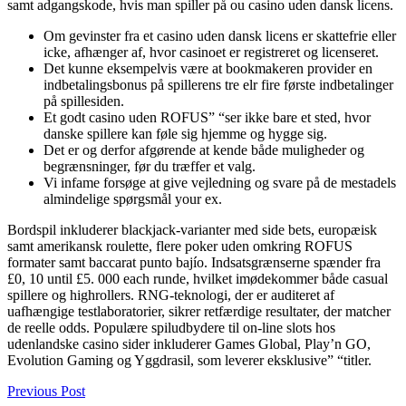
samt adgangskode, hvis man spiller på ou casino uden dansk licens.
Om gevinster fra et casino uden dansk licens er skattefrie eller
icke, afhænger af, hvor casinoet er registreret og licenseret.
Det kunne eksempelvis være at bookmakeren provider en
indbetalingsbonus på spillerens tre elr fire første indbetalinger
på spillesiden.
Et godt casino uden ROFUS” “ser ikke bare et sted, hvor
danske spillere kan føle sig hjemme og hygge sig.
Det er og derfor afgørende at kende både muligheder og
begrænsninger, før du træffer et valg.
Vi infame forsøge at give vejledning og svare på de mestadels
almindelige spørgsmål your ex.
Bordspil inkluderer blackjack-varianter med side bets, europæisk
samt amerikansk roulette, flere poker uden omkring ROFUS
formater samt baccarat punto bajío. Indsatsgrænserne spænder fra
£0, 10 until £5. 000 each runde, hvilket imødekommer både casual
spillere og highrollers. RNG-teknologi, der er auditeret af
uafhængige testlaboratorier, sikrer retfærdige resultater, der matcher
de reelle odds. Populære spiludbydere til on-line slots hos
udenlandske casino sider inkluderer Games Global, Play’n GO,
Evolution Gaming og Yggdrasil, som leverer eksklusive” “titler.
Previous Post