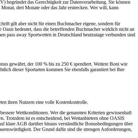
) begründet das Gerechtigkeit zur Datenverarbeitung. Sie können
n Monat, drei Monate oder das Jahr erstrecken. Wer will, kann
rift gilt aber nicht für einen Buchmacher eigene, sondern für
ne Oasis bedeutet, dass die betreffenden Buchmacher wirklich nicht an
denen pass away Sportwetten in Deutschland heutzutage verbunden sind
nus gewährt, der 100 % bis zu 250 € spendiert. Weitere Boni wie
ich dieser Sportarten kommen Sie ebenfalls garantiert bei Ihre
en ihren Nutzern eine volle Kostenkontrolle.
 bessere Wettkonditionen. Wer die genannten Kriterien gewissenhaft
aben. Trotzdem ist es entscheidend, bei Wettanbietern ohne OASIS
ie auf klare AGB darüber hinaus verständliche Bonusbedingungen über
trauenswürdigkeit. Der Grund dafür sind die strengen Anforderungen,