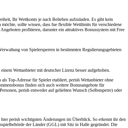
eiheit, Ihr Wettkonto je nach Belieben aufzuladen. Es gibt kein
öchte, sollte wissen, dass fue flexible Wettlimits für verschiedene
n Angeboten profitieren, darunter ein attraktives Bonussystem mit Free
 Verwaltung von Spielersperren in bestimmten Regulierungsgebieten
i einem Wettanbieter mit deutscher Lizenz besser aufgehoben.
als Top-Adresse für Spieler etabliert, perish Wettanbieter ohne
ommensbonus finden sich auch weitere Bonusangebote für
rsonen, perish entweder auf geliebten Wunsch (Selbstsperre) oder
h hier perish wichtigsten Änderungen im Überblick. So erkennt ihr den
sspielbehörde der Länder (GGL) mit Sitz in Halle gegründet. Die