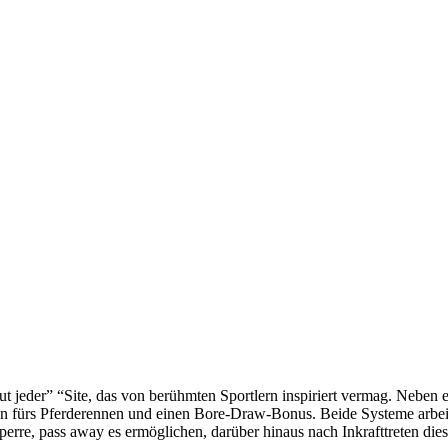
yout jeder” “Site, das von berühmten Sportlern inspiriert vermag. Neb
n fürs Pferderennen und einen Bore-Draw-Bonus. Beide Systeme arbei
perre, pass away es ermöglichen, darüber hinaus nach Inkrafttreten d