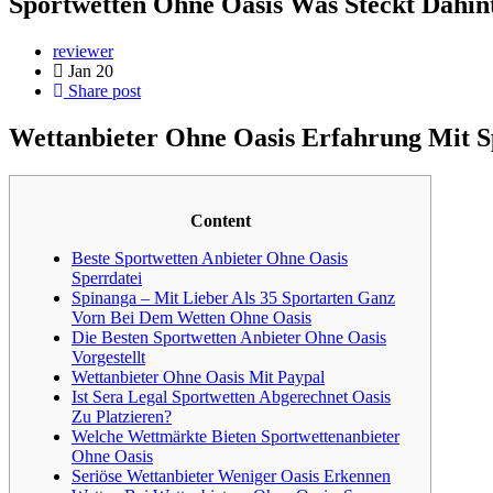
Sportwetten Ohne Oasis Was Steckt Dahin
reviewer
Jan
20
Share post
Wettanbieter Ohne Oasis Erfahrung Mit S
Content
Beste Sportwetten Anbieter Ohne Oasis
Sperrdatei
Spinanga – Mit Lieber Als 35 Sportarten Ganz
Vorn Bei Dem Wetten Ohne Oasis
Die Besten Sportwetten Anbieter Ohne Oasis
Vorgestellt
Wettanbieter Ohne Oasis Mit Paypal
Ist Sera Legal Sportwetten Abgerechnet Oasis
Zu Platzieren?
Welche Wettmärkte Bieten Sportwettenanbieter
Ohne Oasis
Seriöse Wettanbieter Weniger Oasis Erkennen