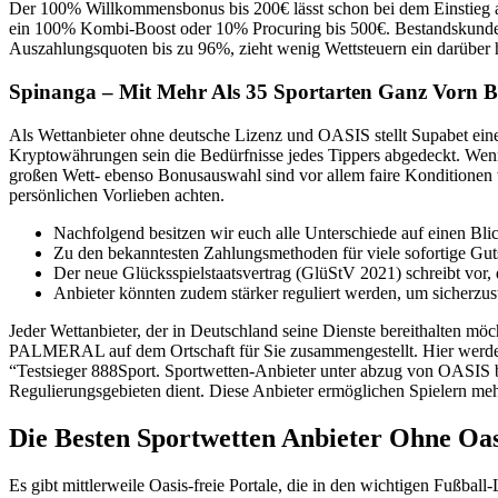
Der 100% Willkommensbonus bis 200€ lässt schon bei dem Einstieg au
ein 100% Kombi-Boost oder 10% Procuring bis 500€. Bestandskunden 
Auszahlungsquoten bis zu 96%, zieht wenig Wettsteuern ein darüber h
Spinanga – Mit Mehr Als 35 Sportarten Ganz Vorn 
Als Wettanbieter ohne deutsche Lizenz und OASIS stellt Supabet ein
Kryptowährungen sein die Bedürfnisse jedes Tippers abgedeckt. Wenn
großen Wett- ebenso Bonusauswahl sind vor allem faire Konditionen wi
persönlichen Vorlieben achten.
Nachfolgend besitzen wir euch alle Unterschiede auf einen Blick
Zu den bekanntesten Zahlungsmethoden für viele sofortige Gut
Der neue Glücksspielstaatsvertrag (GlüStV 2021) schreibt vor,
Anbieter könnten zudem stärker reguliert werden, um sicherzustel
Jeder Wettanbieter, der in Deutschland seine Dienste bereithalten m
PALMERAL auf dem Ortschaft für Sie zusammengestellt. Hier werden 
“Testsieger 888Sport. Sportwetten-Anbieter unter abzug von OASIS b
Regulierungsgebieten dient. Diese Anbieter ermöglichen Spielern meh
Die Besten Sportwetten Anbieter Ohne Oasi
Es gibt mittlerweile Oasis-freie Portale, die in den wichtigen Fußb