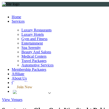
Home
Services
Luxury Restaurants
Luxury Hotels
Gym and Fitness
Entertainment
Spa Serenity
Beauty And Salons
Medical Centers
Travel Packages
Automotive Services
Membership Packages
Affiliate
About Us
Contact Us
Join Now
English
View Venues