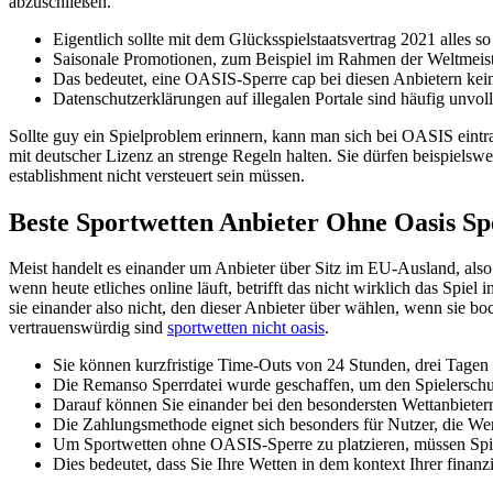
abzuschließen.
Eigentlich sollte mit dem Glücksspielstaatsvertrag 2021 alles s
Saisonale Promotionen, zum Beispiel im Rahmen der Weltmeisters
Das bedeutet, eine OASIS-Sperre cap bei diesen Anbietern kei
Datenschutzerklärungen auf illegalen Portale sind häufig unvol
Sollte guy ein Spielproblem erinnern, kann man sich bei OASIS eintrag
mit deutscher Lizenz an strenge Regeln halten. Sie dürfen beispiels
establishment nicht versteuert sein müssen.
Beste Sportwetten Anbieter Ohne Oasis Sp
Meist handelt es einander um Anbieter über Sitz im EU-Ausland, also
wenn heute etliches online läuft, betrifft das nicht wirklich das Spie
sie einander also nicht, den dieser Anbieter über wählen, wenn sie b
vertrauenswürdig sind
sportwetten nicht oasis
.
Sie können kurzfristige Time-Outs von 24 Stunden, drei Tagen 
Die Remanso Sperrdatei wurde geschaffen, um den Spielerschut
Darauf können Sie einander bei den besondersten Wettanbiete
Die Zahlungsmethode eignet sich besonders für Nutzer, die Wer
Um Sportwetten ohne OASIS-Sperre zu platzieren, müssen Spiele
Dies bedeutet, dass Sie Ihre Wetten in dem kontext Ihrer finanzi