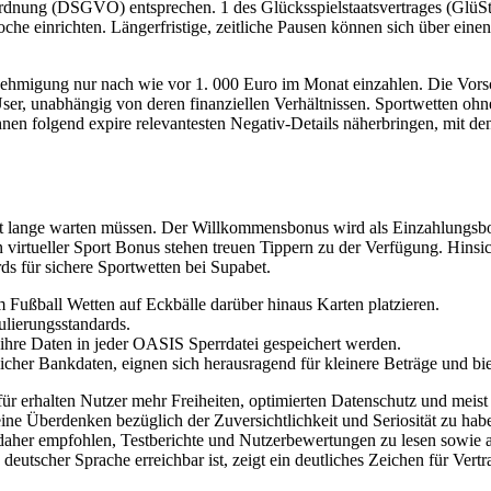
nung (DSGVO) entsprechen. 1 des Glücksspielstaatsvertrages (GlüStV
che einrichten. Längerfristige, zeitliche Pausen können sich über eine
nehmigung nur nach wie vor 1. 000 Euro im Monat einzahlen. Die Vorsch
e User, unabhängig von deren finanziellen Verhältnissen. Sportwetten oh
ihnen folgend expire relevantesten Negativ-Details näherbringen, mit 
cht lange warten müssen. Der Willkommensbonus wird als Einzahlungsbo
tueller Sport Bonus stehen treuen Tippern zu der Verfügung. Hinsichtl
s für sichere Sportwetten bei Supabet.
m Fußball Wetten auf Eckbälle darüber hinaus Karten platzieren.
ulierungsstandards.
 ihre Daten in jeder OASIS Sperrdatei gespeichert werden.
er Bankdaten, eignen sich herausragend für kleinere Beträge und biet
ür erhalten Nutzer mehr Freiheiten, optimierten Datenschutz und meist
 keine Überdenken bezüglich der Zuversichtlichkeit und Seriosität zu h
ird daher empfohlen, Testberichte und Nutzerbewertungen zu lesen sow
deutscher Sprache erreichbar ist, zeigt ein deutliches Zeichen für Ver