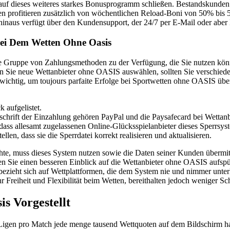
f dieses weiteres starkes Bonusprogramm schließen. Bestandskunden e
profitieren zusätzlich von wöchentlichen Reload-Boni von 50% bis 50
inaus verfügt über den Kundensupport, der 24/7 per E-Mail oder aber L
Bei Dem Wetten Ohne Oasis
e Gruppe von Zahlungsmethoden zu der Verfügung, die Sie nutzen könne
 Sie neue Wettanbieter ohne OASIS auswählen, sollten Sie verschieden
chtig, um toujours parfaite Erfolge bei Sportwetten ohne OASIS über e
 aufgelistet.
schrift der Einzahlung gehören PayPal und die Paysafecard bei Wetta
 dass allesamt zugelassenen Online-Glücksspielanbieter dieses Sperrsy
len, dass sie die Sperrdatei korrekt realisieren und aktualisieren.
öchte, muss dieses System nutzen sowie die Daten seiner Kunden übermi
Sie einen besseren Einblick auf die Wettanbieter ohne OASIS aufspü
ezieht sich auf Wettplattformen, die dem System nie und nimmer unter
r Freiheit und Flexibilität beim Wetten, bereithalten jedoch weniger 
s Vorgestellt
all-Ligen pro Match jede menge tausend Wettquoten auf dem Bildschirm