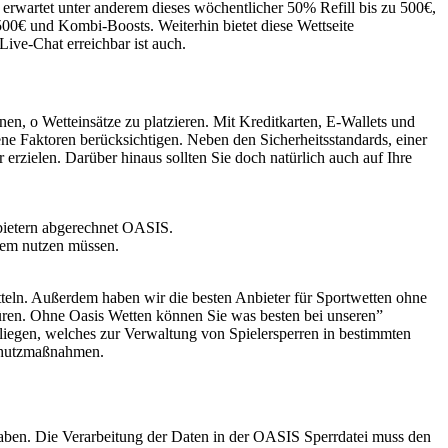
rwartet unter anderem dieses wöchentlicher 50% Refill bis zu 500€,
0€ und Kombi-Boosts. Weiterhin bietet diese Wettseite
ive-Chat erreichbar ist auch.
n, o Wetteinsätze zu platzieren. Mit Kreditkarten, E-Wallets und
e Faktoren berücksichtigen. Neben den Sicherheitsstandards, einer
rzielen. Darüber hinaus sollten Sie doch natürlich auch auf Ihre
nbietern abgerechnet OASIS.
stem nutzen müssen.
tteln. Außerdem haben wir die besten Anbieter für Sportwetten ohne
ren. Ohne Oasis Wetten können Sie was besten bei unseren”
liegen, welches zur Verwaltung von Spielersperren in bestimmten
Schutzmaßnahmen.
 haben. Die Verarbeitung der Daten in der OASIS Sperrdatei muss den