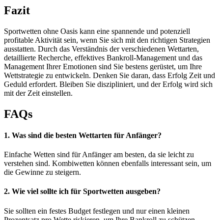
Fazit
Sportwetten ohne Oasis kann eine spannende und potenziell
profitable Aktivität sein, wenn Sie sich mit den richtigen Strategien
ausstatten. Durch das Verständnis der verschiedenen Wettarten,
detaillierte Recherche, effektives Bankroll-Management und das
Management Ihrer Emotionen sind Sie bestens gerüstet, um Ihre
Wettstrategie zu entwickeln. Denken Sie daran, dass Erfolg Zeit und
Geduld erfordert. Bleiben Sie diszipliniert, und der Erfolg wird sich
mit der Zeit einstellen.
FAQs
1. Was sind die besten Wettarten für Anfänger?
Einfache Wetten sind für Anfänger am besten, da sie leicht zu
verstehen sind. Kombiwetten können ebenfalls interessant sein, um
die Gewinne zu steigern.
2. Wie viel sollte ich für Sportwetten ausgeben?
Sie sollten ein festes Budget festlegen und nur einen kleinen
Prozentsatz pro Wette riskieren, um Ihre Bankroll zu schützen.