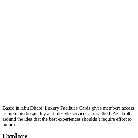
Based in Abu Dhabi, Luxury Facilities Cards gives members access
to premium hospitality and lifestyle services across the UAE, built
around the idea that the best experiences shouldn’t require effort to
unlock.
Explore