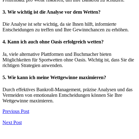
3. Wie wichtig ist die Analyse vor dem Wetten?
Die Analyse ist sehr wichtig, da sie Ihnen hilft, informierte
Entscheidungen zu treffen und Ihre Gewinnchancen zu erhöhen.
4. Kann ich auch ohne Oasis erfolgreich wetten?
Ja, viele alternative Plattformen und Buchmacher bieten
Möglichkeiten für Sportwetten ohne Oasis. Wichtig ist, dass Sie die
richtigen Strategien anwenden.
5. Wie kann ich meine Wettgewinne maximieren?
Durch effektives Bankroll-Management, präzise Analysen und das
Vermeiden von emotionalen Entscheidungen können Sie Ihre
Wettgewinne maximieren.
Previous Post
Next Post