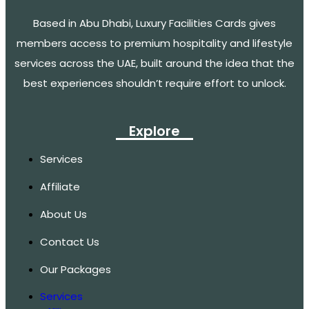
Based in Abu Dhabi, Luxury Facilities Cards gives
members access to premium hospitality and lifestyle
services across the UAE, built around the idea that the
best experiences shouldn’t require effort to unlock.
Explore
Services
Affiliate
About Us
Contact Us
Our Packages
Services