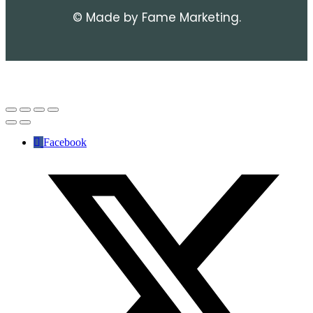
© Made by Fame Marketing.
Facebook