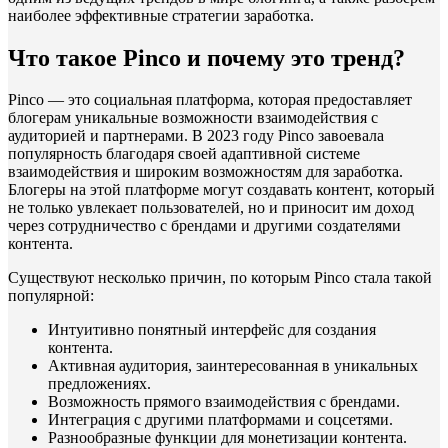
наиболее эффективные стратегии заработка.
Что такое Pinco и почему это тренд?
Pinco — это социальная платформа, которая предоставляет
блогерам уникальные возможности взаимодействия с
аудиторией и партнерами. В 2023 году Pinco завоевала
популярность благодаря своей адаптивной системе
взаимодействия и широким возможностям для заработка.
Блогеры на этой платформе могут создавать контент, который
не только увлекает пользователей, но и приносит им доход
через сотрудничество с брендами и другими создателями
контента.
Существуют несколько причин, по которым Pinco стала такой
популярной:
Интуитивно понятный интерфейс для создания
контента.
Активная аудитория, заинтересованная в уникальных
предложениях.
Возможность прямого взаимодействия с брендами.
Интеграция с другими платформами и соцсетями.
Разнообразные функции для монетизации контента.