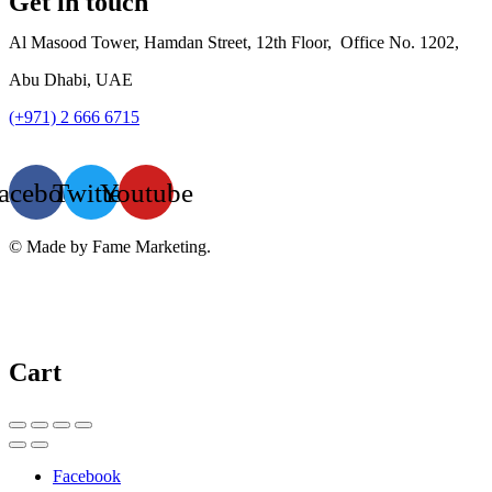
Get in touch
Al Masood Tower, Hamdan Street,
12th Floor,
Office No. 1202,
Abu Dhabi, UAE
(+971) 2 666 6715
info@luxur
yfac.ae
acebook
Twitter
Youtube
© Made by Fame Marketing.
Cart
Facebook