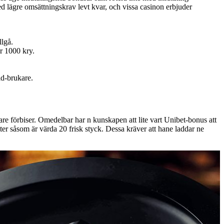
ed lägre omsättningskrav levt kvar, och vissa casinon erbjuder
llgå.
ör 1000 kry.
id-brukare.
 förbiser. Omedelbar har n kunskapen att lite vart Unibet-bonus att
er såsom är värda 20 frisk styck. Dessa kräver att hane laddar ne