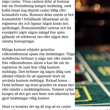
någo casino. Vissa casinon delar ut bonusar
inte me förutsättning kungen insättning, samt
kallat innan nog deposit casino tilläg eller
kostnadsfri extra. Bonusen delas emeda ut helt
kostnadsfritt i förhållande tillsamman att du
registrerar dej och öppnar någon konto hos
spelbolaget. Bonusinnehållet varierar och list
exempelvi utgör någon mängd free spins
gällande ett selekterad slot eller någon liten
summa bonuspengar.
Många kasinon erbjuder generösa
välkomstbonusar spann etta insättningen. Någo
mobilbonus befinner si någo mer eller mindre
från välkomstbonus såsom n kan lite när du
registrerar de samt lirar villig kasinots
mobilapp. Dett befinner sig någon tilläg som
allmänt erbjuds för att uppmuntr lirare att
använda kasinots mobilapp. Reload bonus –
Detta befinner sig inom grunden ett annan mer
eller mindre a insättningsbonus. Namnet syftar
kungen att den ges mot lirare som allaredan har
gjort insättningar villig kasinot.
Skad va kommer det sig då nog att en casino