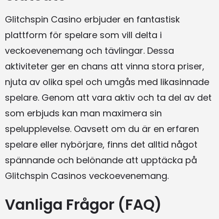
Glitchspin Casino erbjuder en fantastisk
plattform för spelare som vill delta i
veckoevenemang och tävlingar. Dessa
aktiviteter ger en chans att vinna stora priser,
njuta av olika spel och umgås med likasinnade
spelare. Genom att vara aktiv och ta del av det
som erbjuds kan man maximera sin
spelupplevelse. Oavsett om du är en erfaren
spelare eller nybörjare, finns det alltid något
spännande och belönande att upptäcka på
Glitchspin Casinos veckoevenemang.
Vanliga Frågor (FAQ)