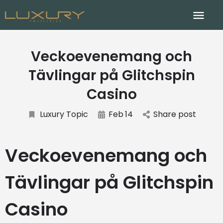
Veckoevenemang och
Tävlingar på Glitchspin
Casino
Luxury Topic
Feb
14
Share post
Veckoevenemang och
Tävlingar på Glitchspin
Casino