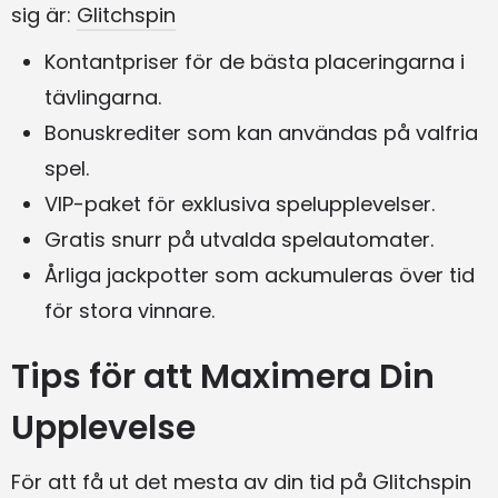
sig är:
Glitchspin
Kontantpriser för de bästa placeringarna i
tävlingarna.
Bonuskrediter som kan användas på valfria
spel.
VIP-paket för exklusiva spelupplevelser.
Gratis snurr på utvalda spelautomater.
Årliga jackpotter som ackumuleras över tid
för stora vinnare.
Tips för att Maximera Din
Upplevelse
För att få ut det mesta av din tid på Glitchspin