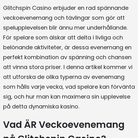
Glitchspin Casino erbjuder en rad spännande
veckoevenemang och tävlingar som gör att
spelupplevelsen blir ännu mer underhållande.
För spelare som älskar att delta i livliga och
belönande aktiviteter, är dessa evenemang en
perfekt kombination av spänning och chansen
att vinna stora priser. I denna artikel kommer vi
att utforska de olika typerna av evenemang
som hålls varje vecka, vad spelare kan förvänta
sig, och hur man kan maximera sin upplevelse
på detta dynamiska kasino.
Vad ÄR Veckoevenemang