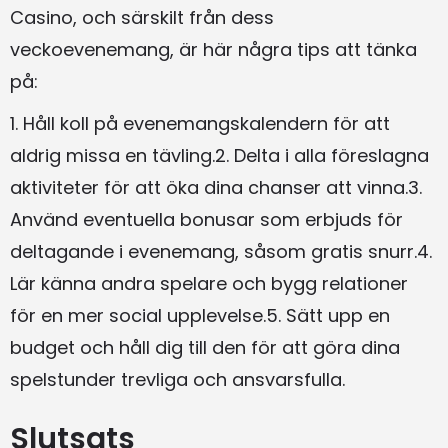
Casino, och särskilt från dess
veckoevenemang, är här några tips att tänka
på:
1. Håll koll på evenemangskalendern för att
aldrig missa en tävling.2. Delta i alla föreslagna
aktiviteter för att öka dina chanser att vinna.3.
Använd eventuella bonusar som erbjuds för
deltagande i evenemang, såsom gratis snurr.4.
Lär känna andra spelare och bygg relationer
för en mer social upplevelse.5. Sätt upp en
budget och håll dig till den för att göra dina
spelstunder trevliga och ansvarsfulla.
Slutsats