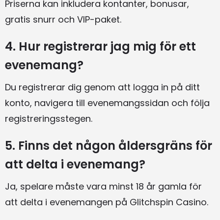
Priserna kan inkludera kontanter, bonusar,
gratis snurr och VIP-paket.
4. Hur registrerar jag mig för ett
evenemang?
Du registrerar dig genom att logga in på ditt
konto, navigera till evenemangssidan och följa
registreringsstegen.
5. Finns det någon åldersgräns för
att delta i evenemang?
Ja, spelare måste vara minst 18 år gamla för
att delta i evenemangen på Glitchspin Casino.