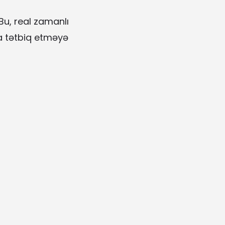
Bu, real zamanlı
ya tətbiq etməyə