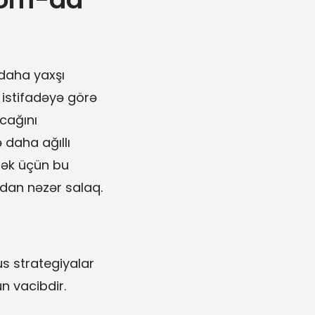
daha yaxşı
istifadəyə görə
acağını
 daha ağıllı
mək üçün bu
ndan nəzər salaq.
us strategiyalar
n vacibdir.