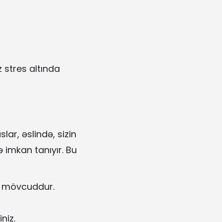
 stres altında
ar, əslində, sizin
imkan tanıyır. Bu
n mövcuddur.
niz.