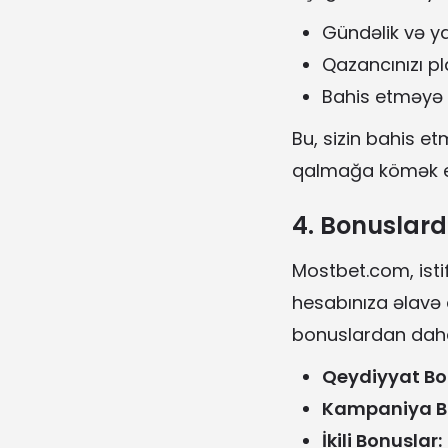
Gündəlik və ya
Qazancınızı p
Bahis etməyə 
Bu, sizin bahis e
qalmağa kömək 
4. Bonuslard
Mostbet.com, istif
hesabınıza əlavə
bonuslardan daha 
Qeydiyyat Bo
Kampaniya Bo
İkili Bonuslar: