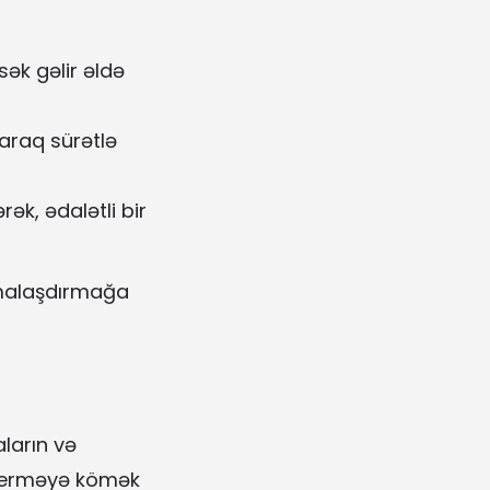
sək gəlir əldə
laraq sürətlə
k, ədalətli bir
rmalaşdırmağa
ların və
ı verməyə kömək