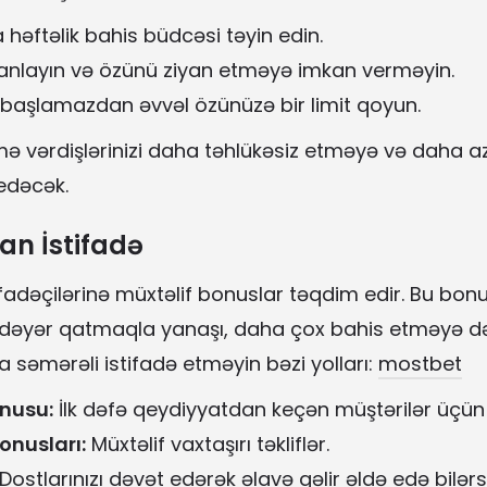
 həftəlik bahis büdcəsi təyin edin.
lanlayın və özünü ziyan etməyə imkan verməyin.
başlamazdan əvvəl özünüzə bir limit qoyun.
tmə vərdişlərinizi daha təhlükəsiz etməyə və daha az
edəcək.
an İstifadə
adəçilərinə müxtəlif bonuslar təqdim edir. Bu bonusl
 dəyər qatmaqla yanaşı, daha çox bahis etməyə də 
səmərəli istifadə etməyin bəzi yolları:
mostbet
nusu:
İlk dəfə qeydiyyatdan keçən müştərilər üçü
nusları:
Müxtəlif vaxtaşırı təkliflər.
Dostlarınızı dəvət edərək əlavə gəlir əldə edə bilərsi