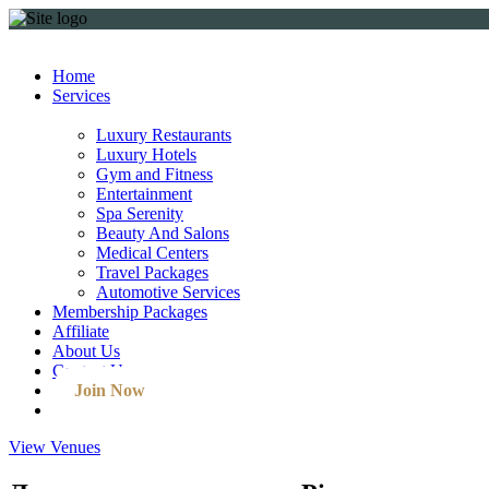
Home
Services
Luxury Restaurants
Luxury Hotels
Gym and Fitness
Entertainment
Spa Serenity
Beauty And Salons
Medical Centers
Travel Packages
Automotive Services
Membership Packages
Affiliate
About Us
Contact Us
Join Now
View Venues