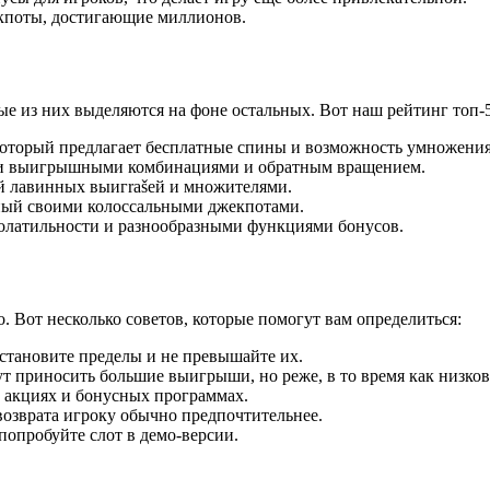
кпоты, достигающие миллионов.
ые из них выделяются на фоне остальных. Вот наш рейтинг топ-5
 который предлагает бесплатные спины и возможность умножени
ми выигрышными комбинациями и обратным вращением.
 лавинных выигrašей и множителями.
ный своими колоссальными джекпотами.
волатильности и разнообразными функциями бонусов.
. Вот несколько советов, которые помогут вам определиться:
установите пределы и не превышайте их.
 приносить большие выигрыши, но реже, в то время как низко
 акциях и бонусных программах.
озврата игроку обычно предпочтительнее.
попробуйте слот в демо-версии.