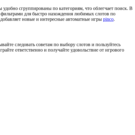
ы удобно сгруппированы по категориям, что облегчает поиск. В
я фильтрами для быстро нахождения любимых слотов по
то добавляет новые и интересные автоматные игры
pinco
.
вайте следовать советам по выбору слотов и пользуйтесь
играйте ответственно и получайте удовольствие от игрового