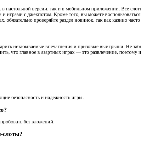
 в настольной версии, так и в мобильном приложении. Все слот
 и играми с джекпотом. Кроме того, вы можете воспользоватьс
ах, обязательно проверяйте раздел новинок, так как казино час
дарить незабываемые впечатления и призовые выигрыши. Не забы
ить, что главное в азартных играх — это развлечение, поэтому 
ющие безопасность и надежность игры.
co?
пробовать без вложений.
н-слоты?