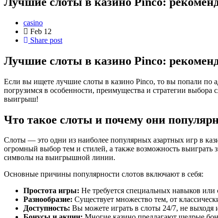
Лучшие слоты в казино Pinco: рекоме
casino
Feb
12
Share post
Лучшие слоты в казино Pinco: рекоме
Если вы ищете лучшие слоты в казино Pinco, то вы попали по 
погрузимся в особенности, преимущества и стратегии выбора с
выигрыш!
Что такое слоты и почему они популяр
Слоты — это одни из наиболее популярных азартных игр в кази
огромный выбор тем и стилей, а также возможность выиграть з
символы на выигрышной линии.
Основные причины популярности слотов включают в себя:
Простота игры:
Не требуется специальных навыков или 
Разнообразие:
Существует множество тем, от классическ
Доступность:
Вы можете играть в слоты 24/7, не выходя 
Бонусы и акции:
Многие казино предлагают щедрые бонус