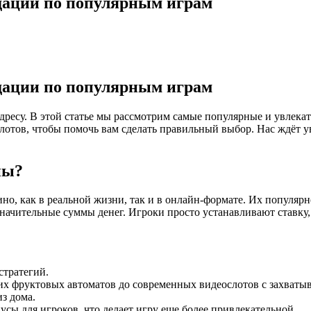
ндации по популярным играм
ндации по популярным играм
адресу. В этой статье мы рассмотрим самые популярные и увлека
лотов, чтобы помочь вам сделать правильный выбор. Нас ждёт у
ны?
но, как в реальной жизни, так и в онлайн-формате. Их популярн
начительные суммы денег. Игроки просто устанавливают ставку,
стратегий.
их фруктовых автоматов до современных видеослотов с захват
из дома.
ы для игроков, что делает игру еще более привлекательной.