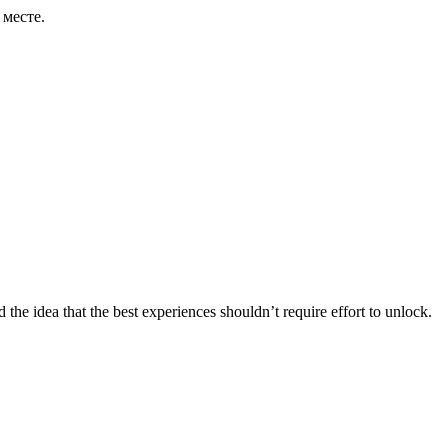
 месте.
he idea that the best experiences shouldn’t require effort to unlock.