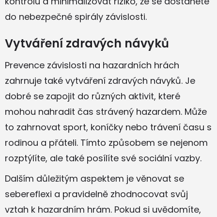
kontrolu a minimalizovat riziko, že se dostanete
do nebezpečné spirály závislosti.
Vytváření zdravých návyků
Prevence závislosti na hazardních hrách
zahrnuje také vytváření zdravých návyků. Je
dobré se zapojit do různých aktivit, které
mohou nahradit čas strávený hazardem. Může
to zahrnovat sport, koníčky nebo trávení času s
rodinou a přáteli. Tímto způsobem se nejenom
rozptýlíte, ale také posílíte své sociální vazby.
Dalším důležitým aspektem je věnovat se
sebereflexi a pravidelně zhodnocovat svůj
vztah k hazardním hrám. Pokud si uvědomíte,