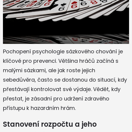
Pochopení psychologie sázkového chování je
klíčové pro prevenci. Většina hráčů začíná s
malými sázkami, ale jak roste jejich
sebedůvěra, často se dostanou do situací, kdy
přestávají kontrolovat své výdaje. Vědět, kdy
přestat, je zásadní pro udržení zdravého
přístupu k hazardním hrám.
Stanovení rozpočtu a jeho